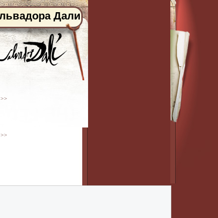
альвадора Дали
 >>
 >>