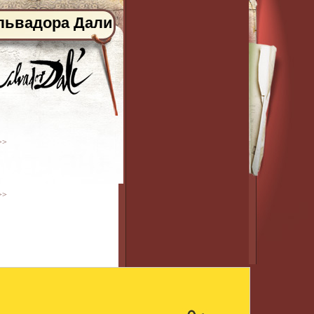
львадора Дали
>>
>>