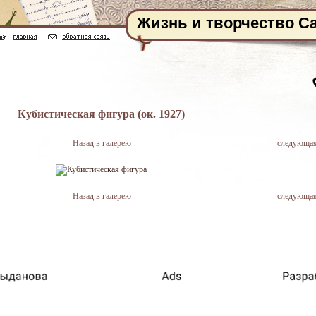
Жизнь и творчество С
Кубистическая фигура (ок. 1927)
Назад в галерею
следующа
Назад в галерею
следующа