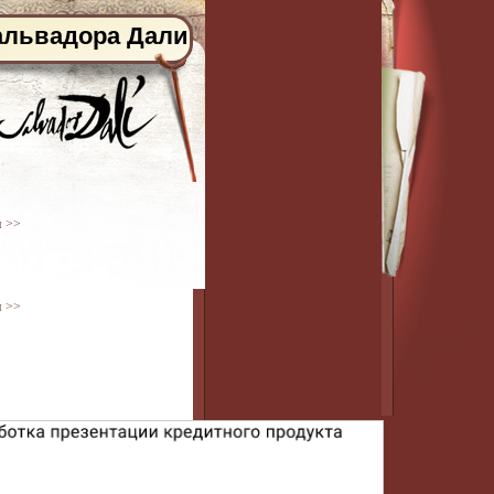
альвадора Дали
я >>
я >>