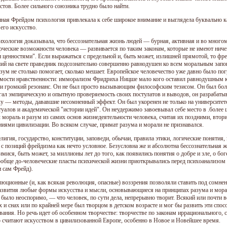
стов. Более сильного союзника трудно было найти.
ная Фрейдом психология привлекала к себе широкое внимание и выглядела буквально как
его искусство.
ихология доказывала, что бессознательная жизнь людей — бурная, активная и во многом
орческие возможности человека — развивается по таким законам, которые не имеют ничег
 ценностями". Если выражаться с предельной и, быть может, излишней прямотой, то фр
ий на свете праведник подсознательно совершенно равнодушен ко всем моральным запо
зум не столько помогает, сколько мешает. Европейское человечество уже давно было пог
мости нравственности: имморализм Фридриха Ницше мало кого оставил равнодушным к
и громкий резонанс. Он не был просто вызывающим философским тезисом. Он был более
гал эмпирическую и опытную проверяемость своих постулатов и выводов, он разрабаты
ку — методы, дававшие несомненный эффект. Он был укоренен не только на университетс
туалов и академической "истории идей". Он неудержимо завоевывал себе место в .более
 мораль и разум из самих основ жизнедеятельности человека, считая их поздними, вт
ниями цивилизации. Во всяком случае, примат разума и морали не признавался.
лигия, государство, конституции, заповеди, обычаи, правила этики, логические понятия
 с позиций фрейдизма как нечто условное. Безусловна же и абсолютна бессознательная 
ися, быть может, за миллионы лет до того, как появились понятия о добре и зле, о бог
ообще до-человеческие пласты психической жизни приоткрывались перед психоанализом п
и сам Фрейд).
люционные (и, как всякая революция, опасные) воззрения позволяли ставить под сомнен
азвития любые формы искусства и мысли, основывающиеся на принципах разума и морал
 было неоспоримо, — что человек, по сути дела, непрерывно творит. Всякий или почти 
 и снах или по крайней мере был творцом в детском возрасте и мог бы развить эти спос
ования. Но речь идет об особенном творчестве: творчестве по законам иррационального,
то считают искусством в цивилизованной Европе, особенно в Новое и Новейшее время.