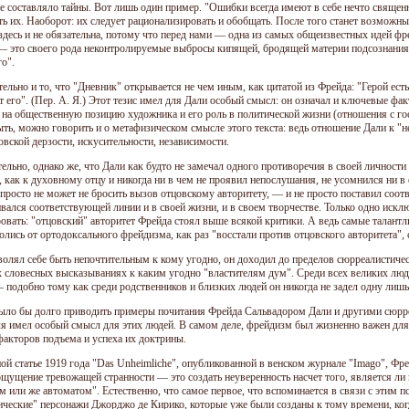
не составляло тайны. Вот лишь один пример. "Ошибки всегда имеют в себе нечто священ
ть их. Наоборот: их следует рационализировать и обобщать. После того станет возможны
здесь и не обязательна, потому что перед нами — одна из самых общеизвестных идей фр
— это своего рода неконтролируемые выбросы кипящей, бродящей материи подсознания
о".
ельно и то, что "Дневник" открывается не чем иным, как цитатой из Фрейда: "Герой есть 
 его". (Пер. А. Я.) Этот тезис имел для Дали особый смысл: он означал и ключевые фак
 на общественную позицию художника и его роль в политической жизни (отношения с гос
ть, можно говорить и о метафизическом смысле этого текста: ведь отношение Дали к "н
вской дерзости, искусительности, независимости.
ельно, однако же, что Дали как будто не замечал одного противоречия в своей личности
, как к духовному отцу и никогда ни в чем не проявил непослушания, не усомнился ни в 
 просто не может не бросить вызов отцовскому авторитету, — и не просто поставил соот
вался соответствующей линии и в своей жизни, и в своем творчестве. Только одно иск
ровать: "отцовский" авторитет Фрейда стоял выше всякой критики. А ведь самые тала
лолись от ортодоксального фрейдизма, как раз "восстали против отцовского авторитета"
волял себе быть непочтительным к кому угодно, он доходил до пределов сюрреалистичес
х словесных высказываниях к каким угодно "властителям дум". Среди всех великих люд
 подобно тому как среди родственников и близких людей он никогда не задел одну лишь
ло бы долго приводить примеры почитания Фрейда Сальвадором Дали и другими сюрре
я имел особый смысл для этих людей. В самом деле, фрейдизм был жизненно важен для
факторов подъема и успеха их доктрины.
ной статье 1919 года "Das Unheimliche", опубликованной в венском журнале "Imago", Фр
ощущение тревожащей странности — это создать неуверенность насчет того, является 
м или же автоматом". Естественно, что самое первое, что вспоминается в связи с этим
ические" персонажи Джорджо де Кирико, которые уже были созданы к тому времени, когд