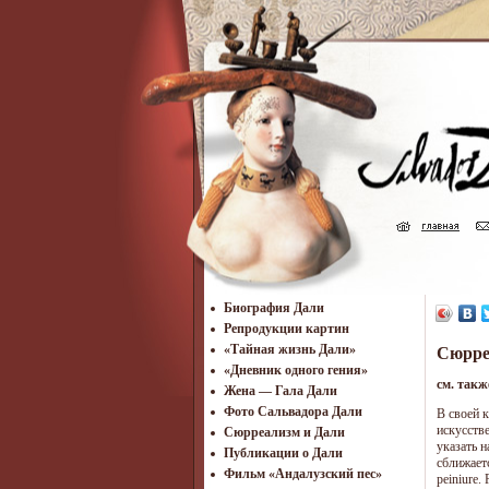
Биография Дали
Репродукции картин
«Тайная жизнь Дали»
Сюрре
«Дневник одного гения»
см. так
Жена — Гала Дали
Фото Сальвадора Дали
В своей 
искусств
Cюрреализм и Дали
указать 
Публикации о Дали
сближаетс
Фильм «Андалузский пес»
peiniure.