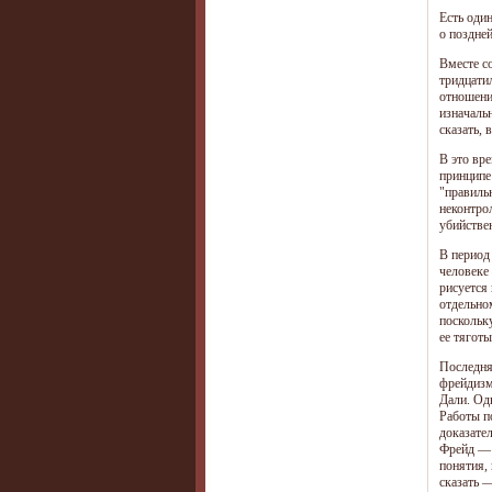
Есть оди
о поздне
Вместе с
тридцати
отношени
изначаль
сказать,
В это вр
принципе
"правиль
неконтро
убийстве
В период
человеке
рисуется
отдельно
поскольк
ее тягот
Последня
фрейдизм
Дали. Од
Работы п
доказате
Фрейд — 
понятия,
сказать 