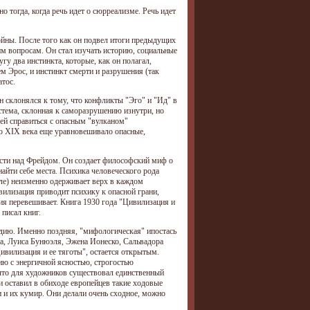
 тогда, когда речь идет о сюрреализме. Речь идет
ойны. После того как он подвел итоги предыдущих
им вопросам. Он стал изучать историю, социальные
у два инстинкта, которые, как он полагал,
 Эрос, и инстинкт смерти и разрушения (так
атос.
 склонялся к тому, что конфликты "Эго" и "Ид" в
стема, склонная к саморазрушению изнутри, но
ей справиться с опасным "вулканом"
го XIX века еще уравновешивало опасные,
ласти над Фрейдом. Он создает философский миф о
найти себе места. Психика человеческого рода
сле) неизменно одерживает верх в каждом
вилизация приводит психику к опасной грани,
ия перевешивает. Книга 1930 года "Цивилизация и
 писал книг.
адию. Именно поздняя, "мифологическая" ипостась
та, Луиса Бунюэля, Эжена Ионеско, Сальвадора
ивилизация и ее тяготы", остается открытым.
ию с энергичной ясностью, строгостью
 что для художников существовал единственный
и оставил в обиходе европейцев такие ходовые
 и их кумир. Они делали очень сходное, можно