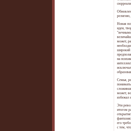
сюрреали
Обновлен
религию, 
Новая пс
идеи, тв
"вечными
величайш
может, ра
необходи
широкий 
предпола
на психи
интеллек
исключал
образова
Семья, ре
понимать
сложившим
может, в
избежал 
Эти рево
итогом р
открытие
фантазиях
его треб
с тем, ч