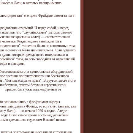
Пикассо и Дали, в которых налицо именно
ллюстрировали" его идеи. Фрейдизм помогал им в
ейдовских открытий. И перед собой, и перед
 заметить, что "случайностные" методы раннего
ызгивание краски на холст) — соответствовали
 человека. Когда позднее утверждается в
знательного", то нельзя было не вспомнить о том,
ки и созвучия были знаменательны. Если добавить
я души, которые прежде всего интересовали и
обытного" типа, то есть свободная от ограничений
тодов и выводов.
ессознательного, в своих опытах абсурдистской
ское зрелище кощунственного или бессвязного
в: "Логика всегда не права". В другом месте этого
ии безумия, притом безумия агрессивного и
 — пришел бы в ужас или недоумение от
пени познакомились с фрейдизмом лидеры
ни приходили к Фрейду, то есть к его книгам, уже
сле у Дали) — на начало 1920-х годов. Андре
 году. В это самое время восемнадцатилетний
 только сделавшись студентом Высшей школы
ой натуры подтверждали и освящали устремления