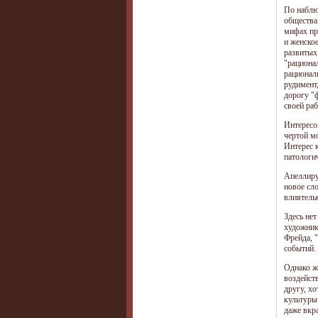
По наблю
общества 
мифах пр
и женское
развитых
"рациона
рационал
рудимент
дорогу "
своей раб
Интересо
чертой м
Интерес 
патологи
Апеллиру
новое сло
влиятель
Здесь не
художник
Фрейда, 
событий.
Однако ж
воздейст
другу, х
культуры
даже вкр