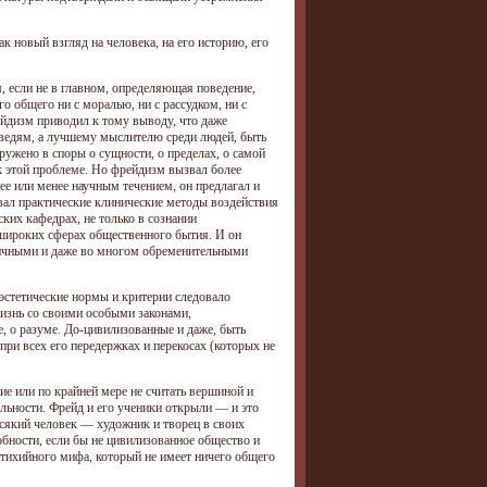
 новый взгляд на человека, на его историю, его
, если не в главном, определяющая поведение,
о общего ни с моралью, ни с рассудком, ни с
ейдизм приводил к тому выводу, что даже
ведям, а лучшему мыслителю среди людей, быть
ружено в споры о сущности, о пределах, о самой
 этой проблеме. Но фрейдизм вызвал более
 или менее научным течением, он предлагал и
вал практические клинические методы воздействия
ких кафедрах, не только в сознании
 широких сферах общественного бытия. И он
оричными и даже во многом обременительными
, эстетические нормы и критерии следовало
жизнь со своими особыми законами,
е, о разуме. До-цивилизованные и даже, быть
ри всех его передержках и перекосах (которых не
ие или по крайней мере не считать вершиной и
ьности. Фрейд и его ученики открыли — и это
всякий человек — художник и творец в своих
обности, если бы не цивилизованное общество и
 стихийного мифа, который не имеет ничего общего