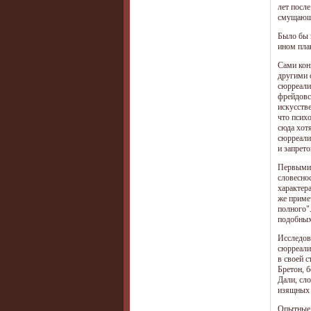
лет посл
смущающа
Было бы 
ином пла
Сами кон
другими 
сюрреали
фрейдовс
искусств
что псих
сюда хот
сюрреалис
и запрето
Первыми 
словесно
характера
же приме
полного"
подобных
Исследов
сюрреали
в своей с
Бретон, 
Дали, сл
изящных 
Опытные 