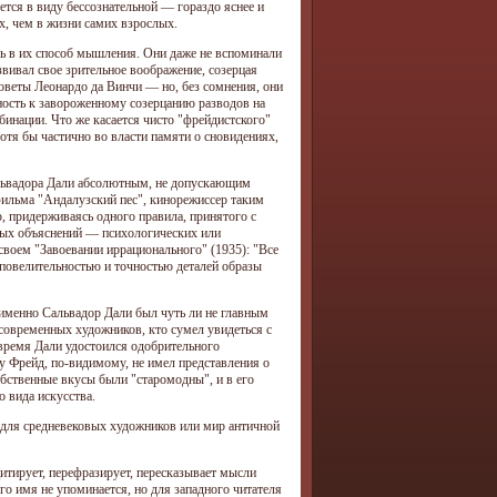
ется в виду бессознательной — гораздо яснее и
, чем в жизни самих взрослых.
ь в их способ мышления. Они даже не вспоминали
азвивал свое зрительное воображение, созерцая
оветы Леонардо да Винчи — но, без сомнения, они
ность к завороженному созерцанию разводов на
инации. Что же касается чисто "фрейдистского"
отя бы частично во власти памяти о сновидениях,
альвадора Дали абсолютным, не допускающим
фильма "Андалузский пес", кинорежиссер таким
, придерживаясь одного правила, принятого с
ьных объяснений — психологических или
своем "Завоевании иррационального" (1935): "Все
 повелительностью и точностью деталей образы
о именно Сальвадор Дали был чуть ли не главным
современных художников, кто сумел увидеться с
время Дали удостоился одобрительного
у Фрейд, по-видимому, не имел представления о
обственные вкусы были "старомодны", и в его
 вида искусства.
л для средневековых художников или мир античной
итирует, перефразирует, пересказывает мысли
о имя не упоминается, но для западного читателя