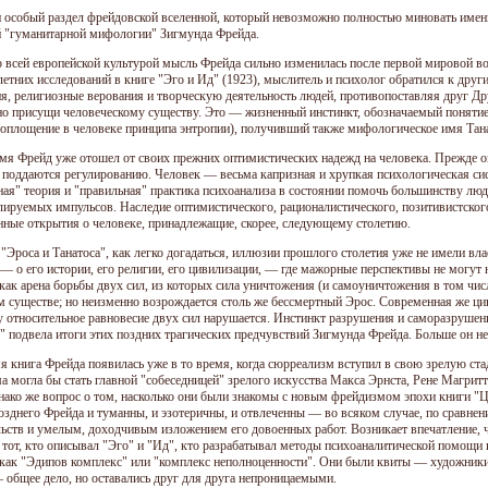
н особый раздел фрейдовской вселенной, который невозможно полностью миновать именно
й "гуманитарной мифологии" Зигмунда Фрейда.
о всей европейской культурой мысль Фрейда сильно изменилась после первой мировой в
летних исследований в книге "Эго и Ид" (1923), мыслитель и психолог обратился к друг
я, религиозные верования и творческую деятельность людей, противопоставляя друг Друг
но присущи человеческому существу. Это — жизненный инстинкт, обозначаемый понятием
 воплощение в человеке принципа энтропии), получивший также мифологическое имя Тан
емя Фрейд уже отошел от своих прежних оптимистических надежд на человека. Прежде он
 поддаются регулированию. Человек — весьма капризная и хрупкая психологическая си
ная" теория и "правильная" практика психоанализа в состоянии помочь большинству люд
лируемых импульсов. Наследие оптимистического, рационалистического, позитивистско
нные открытия о человеке, принадлежащие, скорее, следующему столетию.
 "Эроса и Танатоса", как легко догадаться, иллюзии прошлого столетия уже не имели в
 — о его истории, его религии, его цивилизации, — где мажорные перспективы не могут 
 как арена борьбы двух сил, из которых сила уничтожения (и самоуничтожения в том чи
м существе; но неизменно возрождается столь же бессмертный Эрос. Современная же ци
у относительное равновесие двух сил нарушается. Инстинкт разрушения и саморазрушен
ы" подвела итоги этих поздних трагических предчувствий Зигмунда Фрейда. Больше он не
я книга Фрейда появилась уже в то время, когда сюрреализм вступил в свою зрелую ст
а могла бы стать главной "собеседницей" зрелого искусства Макса Эрнста, Рене Магрит
нако же вопрос о том, насколько они были знакомы с новым фрейдизмом эпохи книги "Ц
озднего Фрейда и туманны, и эзотеричны, и отвлеченны — во всяком случае, по сравнен
льств и умелым, доходчивым изложением его довоенных работ. Возникает впечатление,
тот, кто описывал "Эго" и "Ид", кто разрабатывал методы психоаналитической помощи 
 как "Эдипов комплекс" или "комплекс неполноценности". Они были квиты — художники
— общее дело, но оставались друг для друга непроницаемыми.