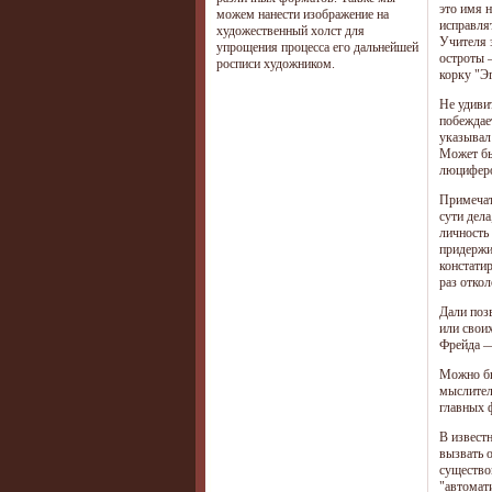
это имя 
можем нанести изображение на
исправля
художественный холст для
Учителя 
упрощения процесса его дальнейшей
остроты 
росписи художником.
корку "Эг
Не удивит
побеждает
указывал
Может бы
люциферо
Примечат
сути дела
личность
придержи
констати
раз отко
Дали поз
или свои
Фрейда —
Можно бы
мыслител
главных 
В извест
вызвать 
существо
"автомат