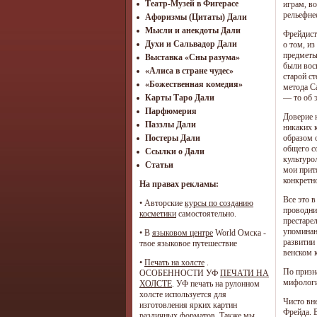
Театр-Музей в Фигерасе
играм, в
рельефне
Афоризмы (Цитаты) Дали
Мысли и анекдоты Дали
Фрейдист
Духи и Сальвадор Дали
о том, из
предметы
Выставка «Сны разума»
были вос
«Алиса в стране чудес»
старой с
«Божественная комедия»
метода С
— то об 
Карты Таро Дали
Парфюмерия
Доверие 
Паззлы Дали
никаких 
образом 
Постеры Дали
общего с
Ссылки о Дали
культуро
Статьи
мои прит
конкретн
На правах рекламы:
Все это 
•
Авторские
курсы по созданию
проводни
косметики
самостоятельно.
престаре
упоминан
• В
языковом центре
World Омска -
развитии
твое языковое путешествие
венском 
•
Печать на холсте
.
По призн
ОСОБЕННОСТИ УФ
ПЕЧАТИ НА
мифологи
ХОЛСТЕ
. УФ печать на рулонном
холсте используется для
Чисто вн
изготовления ярких картин
Фрейда. 
различных форматов. Также мы