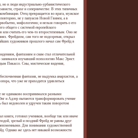
, но и люди индустриально-урбанистического
зависти, страхе и соперничестве. В этих типичных
омбинации. Отец превращается во врага, мужское
 повторяю, не у папуасов Новой Гвинеи, а в
рвобытно, мифологично; и нельзя говорить о его
чего общего с системой европейского
 или считать его чем-то второстепенным. Оно не
ниях. Фрейдизм, сам того не подозревая, открыл
чайших художников прошлого начал сам Фрейд в
видениям, фантазиям и снам стал отличительной
о занимался изучавший психологию Макс Эрнст.
дым Пикассо. Сны, мистические видения,
беспочвенная фантазия, не выдумка анархистов, а
 опора, что уже не приходится удивляться
се не одинаково воспринимался разными
 Юнг и Адлер пытаются трансформировать учение
ль был недоволен и удручен таким поворотом
л книги, готовил учеников, вообще так или иначе
олодой, зрелый и поздний Фрейд не равны друг
 неизменными. Для понимания художественной
йд. Однако же здесь нет никакой возможности