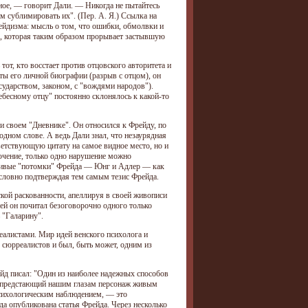
ное, — говорит Дали. — Никогда не пытайтесь
м сублимировать их". (Пер. А. Я.) Ссылка на
ейдизма: мысль о том, что ошибки, обмолвки и
, которая таким образом прорывает застывшую
тот, кто восстает против отцовского авторитета и
ты его личной биографии (разрыв с отцом), он
ударством, законом, с "вождями народов").
ебесному отцу" постоянно склонялось к какой-то
 и своем "Дневнике". Он относился к Фрейду, по
одном слове. А ведь Дали знал, что незаурядная
ветствующую цитату на самое видное место, но и
лючение, только одно нарушение можно
нтливые "потомки" Фрейда — Юнг и Адлер — как
, словно подтверждая тем самым тезис Фрейда.
кой раскованности, апеллируя в своей живописи
ей он почитал безоговорочно одного только
 "Галарину".
алистами. Мир идей венского психолога и
 сюрреалистов и был, быть может, одним из
ейд писал: "Один из наиболее надежных способов
ли предстающий нашим глазам персонаж живым
 психологическим наблюдением, — это
а опубликована статья Фрейда. Через несколько