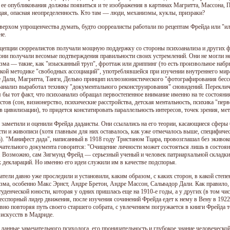
е ее опубликования должны появиться и те изображения в картинах Магритта, Массона, 
я, опасная неопределенность. Кто там — люди, механизмы, куклы, призраки?
верхом упрощенчества думать, будто сюрреалисты работали по рецептам Фрейда или "и
не.
цепции сюрреалистов получали мощную поддержку со стороны психоанализа и других фр
они получали весомые подтверждения правильности своих устремлений. Они не могли не
зма — такие, как "изысканный труп", фроттаж или дриппинг (то есть произвольное набр
кой методике "свободных ассоциаций", употреблявшейся при изучении внутреннего мира
е Дали, Магритта, Танги, Дельво принцип иллюзионистического "фотографирования бессо
оанализ выработал технику "документального реконструирования" сновидений. Переклич
я бы тот факт, что психоанализ обращал первостепенное внимание именно на те состояни
тов (сон, визионерство, психические расстройства, детская ментальность, психика "перв
в цивилизации), то придется констатировать параллельность интересов, точек зрения, ме
заметили и оценили Фрейда дадаисты. Они ссылались на его теории, касающиеся сферы б
сти и живописи (хотя главным для них оставалось, как уже отмечалось выше, специфиче
). "Манифест дада", написанный в 1918 году Тристаном Тцара, провозглашал без экивоко
чательного документа говорится: "Очищение личности может состояться лишь в состоян
. Возможно, сам Зигмунд Фрейд — серьезный ученый и человек патриархальной складки
 деклараций. Но именно его идеи служили им в качестве подспорья.
атели давно уже проследили и установили, каким образом, с каких сторон, в какой сте
зма, особенно Макс Эрнст, Андре Бретон, Андре Массон, Сальвадор Дали. Как правило, о
туденческой юности, которая у одних пришлась еще на 1910-е годы, а у других (в том чи
бесспорный лидер движения, после изучения сочинений Фрейда едет к нему в Вену в 1922
овно повторяя путь своего старшего собрата, с увлечением погружается в книги Фрейда
искусств в Мадриде.
данные замечательного психолога, его проницательность и глубокое знание человеческ