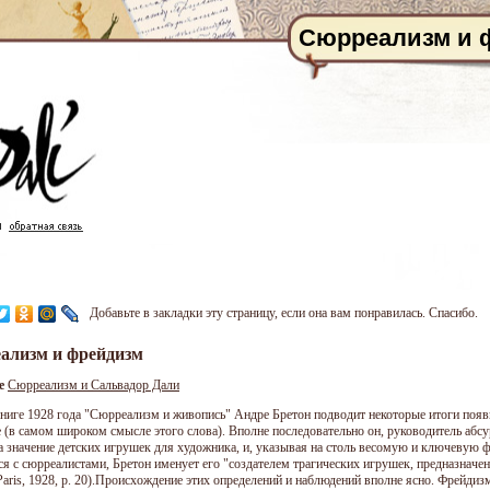
Сюрреализм и 
Добавьте в закладки эту страницу, если она вам понравилась. Спасибо.
ализм и фрейдизм
же
Сюрреализм и Сальвадор Дали
книге 1928 года "Сюрреализм и живопись" Андре Бретон подводит некоторые итоги появ
е (в самом широком смысле этого слова). Вполне последовательно он, руководитель абс
на значение детских игрушек для художника, и, указывая на столь весомую и ключевую ф
я с сюрреалистами, Бретон именует его "создателем трагических игрушек, предназначенны
 Paris, 1928, p. 20).Происхождение этих определений и наблюдений вполне ясно. Фрейди