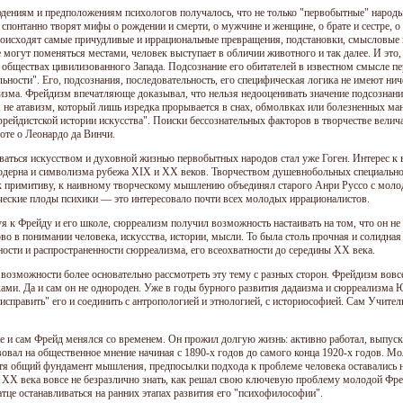
дениям и предположениям психологов получалось, что не только "первобытные" народы
спонтанно творят мифы о рождении и смерти, о мужчине и женщине, о брате и сестре, о 
оисходят самые причудливые и иррациональные превращения, подстановки, смысловые к
 могут поменяться местами, человек выступает в обличии животного и так далее. И это,
 обществах цивилизованного Запада. Подсознание его обитателей в известном смысле пе
льности". Его, подсознания, последовательность, его специфическая логика не имеют ни
изма. Фрейдизм впечатляюще доказывал, что нельзя недооценивать значение подсознания
, не атавизм, который лишь изредка прорывается в снах, обмолвках или болезненных ма
фрейдистской истории искусства". Поиски бессознательных факторов в творчестве вели
оте о Леонардо да Винчи.
ваться искусством и духовной жизнью первобытных народов стал уже Гоген. Интерес к 
одерна и символизма рубежа XIX и XX веков. Творчеством душевнобольных специальн
к примитиву, к наивному творческому мышлению объединял старого Анри Руссо с моло
ческие плоды психики — это интересовало почти всех молодых иррационалистов.
я к Фрейду и его школе, сюрреализм получил возможность настаивать на том, что он не 
во в понимании человека, искусства, истории, мысли. То была столь прочная и солидная
ности и распространенности сюрреализма, его всеохватности до середины XX века.
т возможности более основательно рассмотреть эту тему с разных сторон. Фрейдизм вов
ами. Да и сам он не однороден. Уже в годы бурного развития дадаизма и сюрреализма
"исправить" его и соединить с антропологией и этнологией, с историософией. Сам Учите
е и сам Фрейд менялся со временем. Он прожил долгую жизнь: активно работал, выпуска
вовал на общественное мнение начиная с 1890-х годов до самого конца 1920-х годов. М
отя общий фундамент мышления, предпосылки подхода к проблеме человека оставались
 XX века вовсе не безразлично знать, как решал свою ключевую проблему молодой Фре
атце останавливаться на ранних этапах развития его "психофилософии".