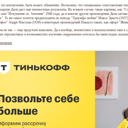
 это впечатление, быть может, обманчиво. Возможно, что специальное сопоставление те
 картин Дали даст еще неизвестные результаты. Во всяком случае, такие картины, как "
а или "Искушение св. Антония" 1946 года, да и многие другие произведения Дали заста
се". То же самое хочется предположить по поводу "Триумфа любви" Макса Эрнста (1937)
фоз" Андре Массона (1939) и некоторых произведений Пикассо-таких, как офорт "Женщи
ли не так — еще предстоит выяснить. Да и вообще, неизвестное и малоизученное таит в 
их перспективах и возможностях изучения сюрреализма хотелось бы напоследок сказать
печатать