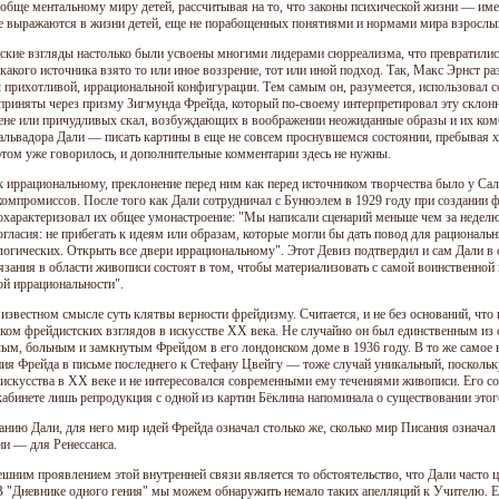
ообще ментальному миру детей, рассчитывая на то, что законы психической жизни — име
е выражаются в жизни детей, еще не порабощенных понятиями и нормами мира взрослых
ские взгляды настолько были усвоены многими лидерами сюрреализма, что превратилис
 какого источника взято то или иное воззрение, тот или иной подход. Так, Макс Эрнст р
 прихотливой, иррациональной конфигурации. Тем самым он, разумеется, использовал с
приняты через призму Зигмунда Фрейда, который по-своему интерпретировал эту склон
тене или причудливых скал, возбуждающих в воображении неожиданные образы и их комб
альвадора Дали — писать картины в еще не совсем проснувшемся состоянии, пребывая х
этом уже говорилось, и дополнительные комментарии здесь не нужны.
к иррациональному, преклонение перед ним как перед источником творчества было у С
компромиссов. После того как Дали сотрудничал с Бунюэлем в 1929 году при создании 
охарактеризовал их общее умонастроение: "Мы написали сценарий меньше чем за неделю
огласия: не прибегать к идеям или образам, которые могли бы дать повод для рационал
логических. Открыть все двери иррациональному". Этот Девиз подтвердил и сам Дали в 
язания в области живописи состоят в том, чтобы материализовать с самой воинственной
ой иррациональности".
в известном смысле суть клятвы верности фрейдизму. Считается, и не без оснований, чт
ком фрейдистских взглядов в искусстве XX века. Не случайно он был единственным из 
лым, больным и замкнутым Фрейдом в его лондонском доме в 1936 году. В то же самое 
ия Фрейда в письме последнего к Стефану Цвейгу — тоже случай уникальный, поскольк
 искусства в XX веке и не интересовался современными ему течениями живописи. Его с
кабинете лишь репродукция с одной из картин Бёклина напоминала о существовании этого
анию Дали, для него мир идей Фрейда означал столько же, сколько мир Писания означа
и — для Ренессанса.
ешним проявлением этой внутренней связи является то обстоятельство, что Дали часто ц
В "Дневнике одного гения" мы можем обнаружить немало таких апелляций к Учителю. Ег