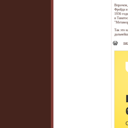
Впрочем,
Фрейда и
1936 год
и Танато
"Метамор
Так это и
дальнейш
рас