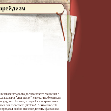
фрейдизм
ившегося незадолго до того нового движения в
урдных игр и "снов наяву", считает необходимым
игуру, как Пикассо, который в это время тоже
х для взрослых" (Breton A. Surraalisme et la
зм придавал особое значение детским фантазиям,