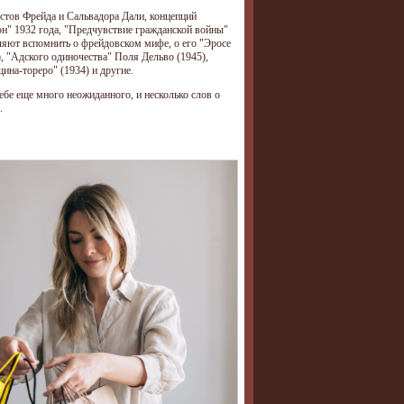
кстов Фрейда и Сальвадора Дали, концепций
Сон" 1932 года, "Предчувствие гражданской войны"
вляют вспомнить о фрейдовском мифе, о его "Эросе
, "Адского одиночества" Поля Дельво (1945),
на-тореро" (1934) и другие.
себе еще много неожиданного, и несколько слов о
.