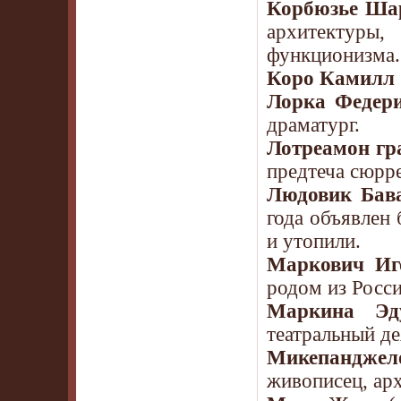
Корбюзье Ша
архитектуры
функционизма.
Коро Камилл
Лорка Федери
драматург.
Лотреамон гр
предтеча сюрр
Людовик Бав
года объявлен 
и утопили.
Маркович Иг
родом из Росс
Маркина Эд
театральный де
Микепанджел
живописец, ар