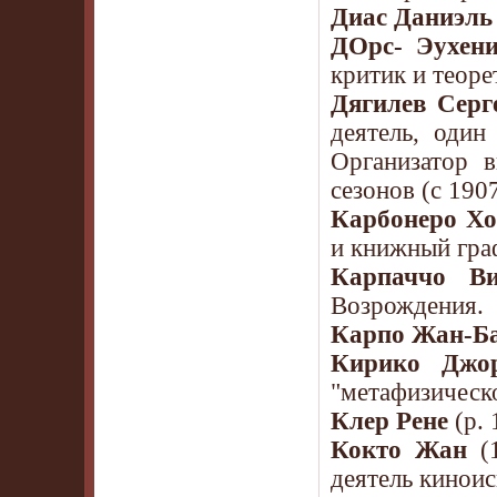
Диас Даниэль
ДОрс- Эухени
критик и теоре
Дягилев Серг
деятель, один
Организатор в
сезонов (с 1907
Карбонеро Хо
и книжный гра
Карпаччо Ви
Возрождения.
Карпо Жан-Ба
Кирико Джо
"метафизическ
Клер Рене
(р. 
Кокто Жан
(1
деятель киноис