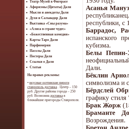
1930 году.
Театр-Музей в Фигерасе
Асанья Ману
Афоризмы (Цитаты) Дали
Мысли и анекдоты Дали
республикане
Духи и Сальвадор Дали
республики, с 
Выставка «Сны разума»
«Алиса в стране чудес»
Баррадос, Р
«Божественная комедия»
испанского п
Карты Таро Дали
кубизма.
Парфюмерия
Паззлы Дали
Белы Пепин-
Постеры Дали
неофициальный
Ссылки о Дали
Дали.
Статьи
Бёклин Арно
На правах рекламы:
символизма и с
•
вкусные осетинские пироги
ставрополь доставка
. Центр – 150
Бёрдслей Обр
руб. Другие районы города – 250
руб. Возможна
доставка
в
графику стиля 
ближайшие пригороды Ставрополя.
Брак Жорж
(1
Браманте До
Возрождения.
Бретон Андре