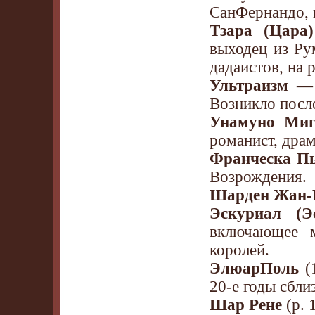
СанФернандо, 
Тзара (Цара
выходец из Ру
дадаистов, на 
Ультраизм
— а
Возникло посл
Унамуно Миг
романист, драм
Франческа Пь
Возрождения.
Шарден Жан-
Эскуриал (Э
включающее м
королей.
ЭлюарПоль
(1
20-е годы сбли
Шар Рене
(р. 