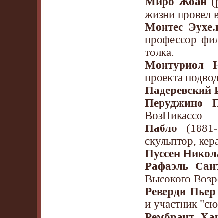
Миро Жоан
(р
жизни провел 
Монтес Эухе.
профессор фил
толка.
Монтуриол Н
проекта подвод
Падеревский 
Перуджино П
ВозПикассо
Пабло
(1881-
скульптор, кер
Пуссен Никол
Рафаэль Сан
Высокого Возр
Реверди Пьер
и участник "сю
Рембрант Ха