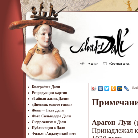
Биография Дали
Доб
Репродукции картин
«Тайная жизнь Дали»
Примечан
«Дневник одного гения»
Жена — Гала Дали
Фото Сальвадора Дали
Арагон Луи
(р
Cюрреализм и Дали
Публикации о Дали
Принадлежал к 
Фильм «Андалузский пес»