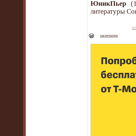
ЮникПьер
(1
литературы Со
<<
распечатать