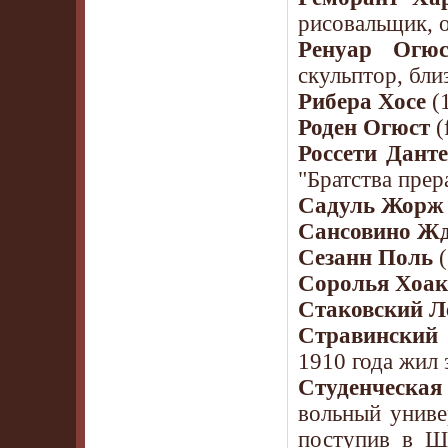
рисовальщик, 
Ренуар Огюс
скульптор, бли
Рибера Хосе
(1
Роден Огюст
(
Россети Дант
"Братства прер
Садуль Жорж
Сансовино Ж
Сезанн Поль
(
Соролья Хоа
Стаковский Л
Стравинский
1910 года жил 
Студенческая
вольный униве
поступив в Ш