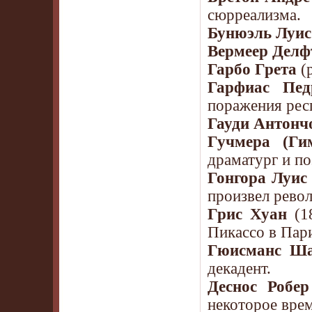
сюрреализма.
Бунюэль Луис
Вермеер Делф
Гарбо Грета
(р
Гарфиас Пед
поражения рес
Гауди Антонч
Гучмера (Ги
драматург и по
Гонгора Луис
произвел рево
Грис Хуан
(18
Пикассо в Пар
Гюисманс Ш
декадент.
Деснос Робер
некоторое врем