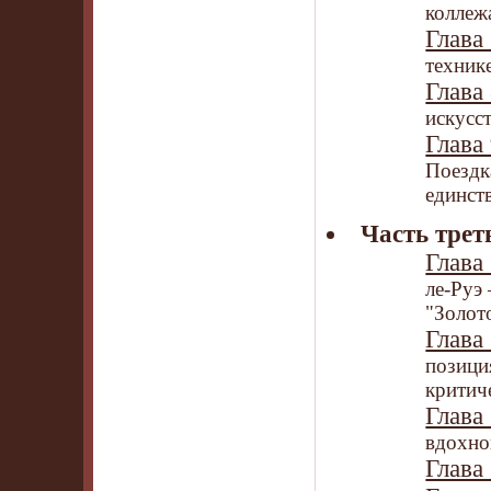
коллеж
Глава 
техник
Глава 
искусс
Глава 
Поездк
единст
Часть трет
Глава 
ле-Руэ
"Золот
Глава 
позици
критич
Глава 
вдохно
Глава 