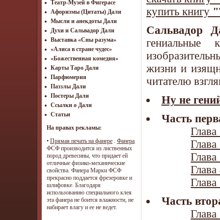
Театр-Музей в Фигерасе
купить книгу
"
Афоризмы (Цитаты) Дали
Мысли и анекдоты Дали
Сальвадор Д
Духи и Сальвадор Дали
Выставка «Сны разума»
гениальные 
«Алиса в стране чудес»
изобразитель
«Божественная комедия»
жизни и изящн
Карты Таро Дали
Парфюмерия
читателю взгля
Паззлы Дали
Постеры Дали
Ну не гени
Ссылки о Дали
Статьи
Часть перв
На правах рекламы:
Глава 
•
Прямая печать на фанере
.
Фанера
Глава 
ФСФ производится из лиственных
Глава 
пород древесины, что придает ей
отличные физико-механические
Глава 
свойства. Фанера Марки ФСФ
прекрасно поддается фрезеровке и
Глава 
шлифовке. Благодаря
использованию специального клея
Часть втор
эта фанера не боится влажности, не
набирает влагу и ее не ведет.
Глава 