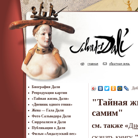
Биография Дали
Доб
Репродукции картин
«Тайная жизнь Дали»
"Тайная ж
«Дневник одного гения»
самим"
Жена — Гала Дали
Фото Сальвадора Дали
Cюрреализм и Дали
см. также «
Дн
Публикации о Дали
Фильм «Андалузский пес»
скачать книгу