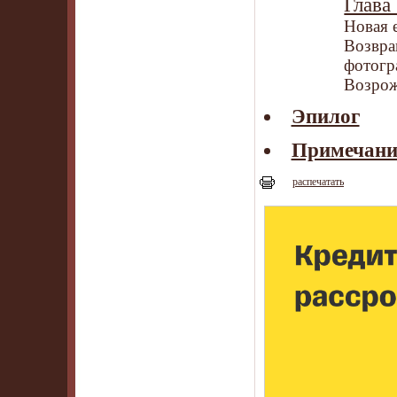
Глава 
Новая 
Возвра
фотогр
Возро
Эпилог
Примечани
распечатать