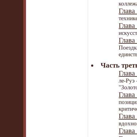
коллеж
Глава 
техник
Глава 
искусс
Глава 
Поездк
единст
Часть трет
Глава 
ле-Руэ
"Золот
Глава 
позици
критич
Глава 
вдохно
Глава 