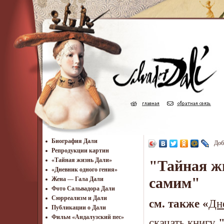
Биография Дали
Доб
Репродукции картин
«Тайная жизнь Дали»
"Тайная ж
«Дневник одного гения»
самим"
Жена — Гала Дали
Фото Сальвадора Дали
Cюрреализм и Дали
см. также «
Дн
Публикации о Дали
Фильм «Андалузский пес»
скачать книгу