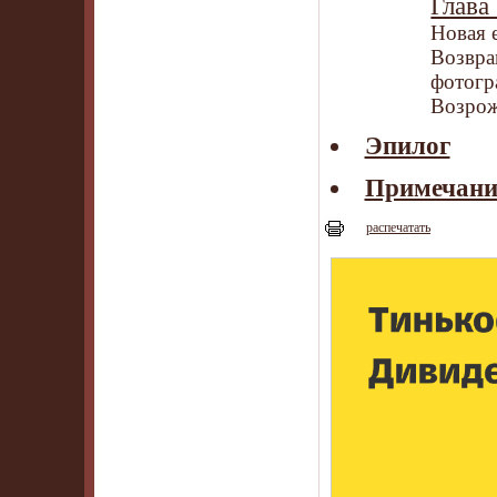
Глава 
Новая 
Возвра
фотогр
Возро
Эпилог
Примечани
распечатать