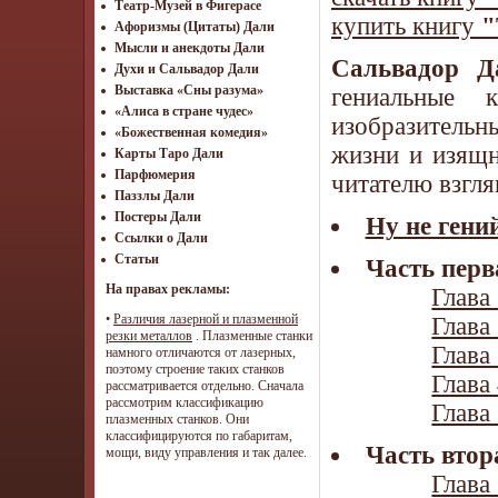
Театр-Музей в Фигерасе
купить книгу
"
Афоризмы (Цитаты) Дали
Мысли и анекдоты Дали
Сальвадор Д
Духи и Сальвадор Дали
Выставка «Сны разума»
гениальные 
«Алиса в стране чудес»
изобразитель
«Божественная комедия»
жизни и изящн
Карты Таро Дали
Парфюмерия
читателю взгля
Паззлы Дали
Постеры Дали
Ну не гени
Ссылки о Дали
Статьи
Часть перв
На правах рекламы:
Глава 
•
Различия лазерной и плазменной
Глава 
резки металлов
. Плазменные станки
Глава 
намного отличаются от лазерных,
поэтому строение таких станков
Глава 
рассматривается отдельно. Сначала
рассмотрим классификацию
Глава 
плазменных станков. Они
классифицируются по габаритам,
Часть втор
мощи, виду управления и так далее.
Глава 