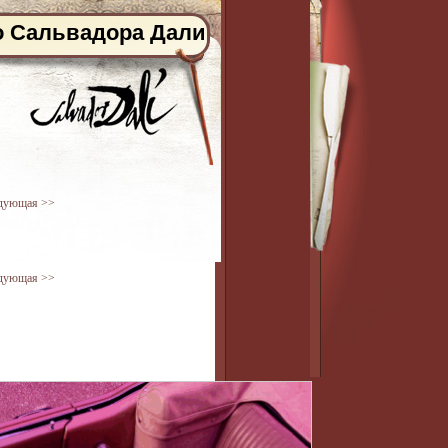
о Сальвадора Дали
дующая >>
дующая >>