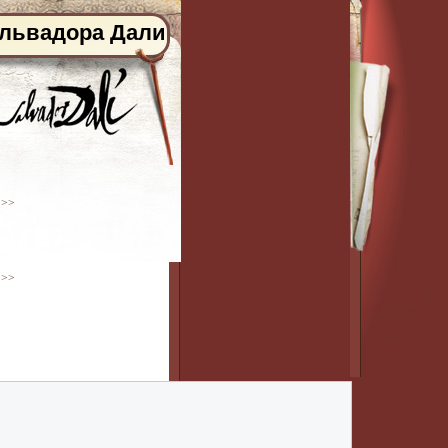
альвадора Дали
 >>
 >>