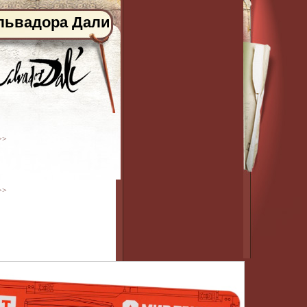
львадора Дали
>>
>>