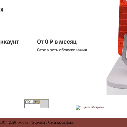
2007—2026
«Жизнь и Творчество Сальвадора Дали»