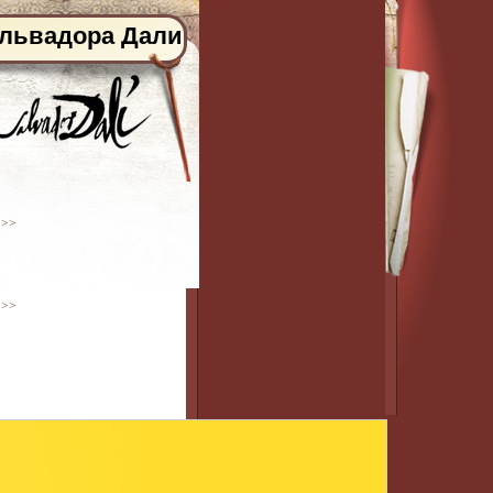
альвадора Дали
 >>
 >>