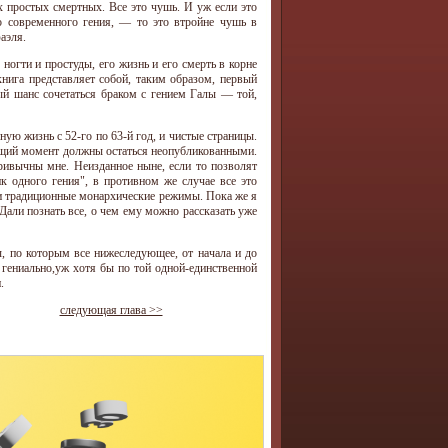
х простых смертных. Все это чушь. И уж если это
о современного гения, — то это втройне чушь в
аэля.
 ногти и простуды, его жизнь и его смерть в корне
книга представляет собой, таким образом, первый
ый шанс сочетаться браком с гением Галы — той,
ую жизнь с 52-го по 63-й год, и чистые страницы.
оящий момент должны остаться неопубликованными.
ривычны мне. Неизданное ныне, если то позволят
к одного гения", в противном же случае все это
ои традиционные монархические режимы. Пока же я
али познать все, о чем ему можно рассказать уже
, по которым все нижеследующее, от начала и до
о гениально,уж хотя бы по той одной-единственной
.
следующая глава >>