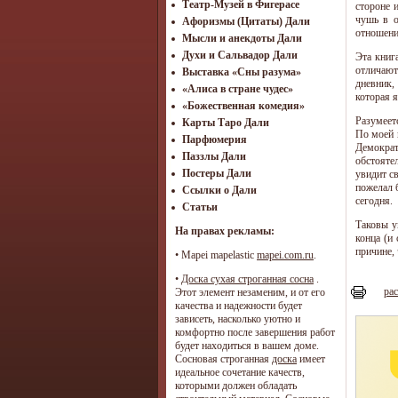
Театр-Музей в Фигерасе
стороне 
чушь в о
Афоризмы (Цитаты) Дали
отношени
Мысли и анекдоты Дали
Духи и Сальвадор Дали
Эта книга
отличают
Выставка «Сны разума»
дневник,
«Алиса в стране чудес»
которая 
«Божественная комедия»
Разумеет
Карты Таро Дали
По моей 
Парфюмерия
Демократ
Паззлы Дали
обстояте
Постеры Дали
увидит с
пожелал 
Ссылки о Дали
сегодня.
Статьи
Таковы у
На правах рекламы:
конца (и
причине, 
•
Mapei mapelastic
mapei.com.ru
.
•
Доска сухая строганная сосна
.
рас
Этот элемент незаменим, и от его
качества и надежности будет
зависеть, насколько уютно и
комфортно после завершения работ
будет находиться в вашем доме.
Сосновая строганная
доска
имеет
идеальное сочетание качеств,
которыми должен обладать