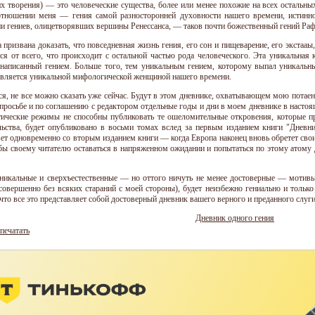
их творения) — это человеческие существа, более или менее похожие на всех остальны
тношении меня — гения самой разносторонней духовности нашего времени, истинн
и гениев, олицетворявших вершины Ренессанса, — таков почти божественный гений Раф
 призвана доказать, что повседневная жизнь гения, его сон и пищеварение, его экстааы,
ся от всего, что происходит с остальной частью рода человеческого. Эта уникальная 
 написанный гением. Больше того, тем уникальным гением, которому выпал уникальн
является уникальной мифологической женщиной нашего времени.
ся, не все можно сказать уже сейчас. Будут в этом дневнике, охватывающем мою потаенн
просьбе и по соглашению с редактором отдельные годы и дни в моем дневнике в наст
ические режимы не способны публиковать те ошеломительные откровения, которые п
льства, будет опубликовано в восьми томах вслед за первым изданием книги "Дневни
вет одновременно со вторым изданием книги — когда Европа наконец вновь обретет св
бы своему читателю оставаться в напряженном ожидании и попытаться по этому атому Д
никальные и сверхъестественные — но оттого ничуть не менее достоверные — мотивы
 совершенно без всяких стараний с моей стороны), будет неизбежно гениально и тольк
что все это представляет собой достоверный дневник вашего верного и преданного слуги
Дневник одного гения
печатать