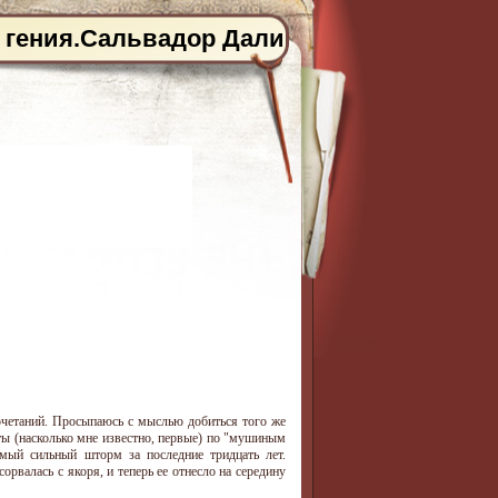
 гения.Сальвадор Дали
очетаний. Просыпаюсь с мыслью добиться того же
ты (насколько мне известно, первые) по "мушиным
амый сильный шторм за последние тридцать лет.
рвалась с якоря, и теперь ее отнесло на середину