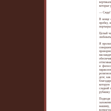
вертикал
которые 
— Сюда! 
В конце 
пробку, 
портьеры.
Целый ча
любовать
Я пролил
совершен
проворно
наслажде
обеспечи
оттягива
и филосо
параксиз
религиоз
деле, ка
благодар
которую 
сладкий 
рубашку 
Подводя 
заложенн
машину, 
всемогущ