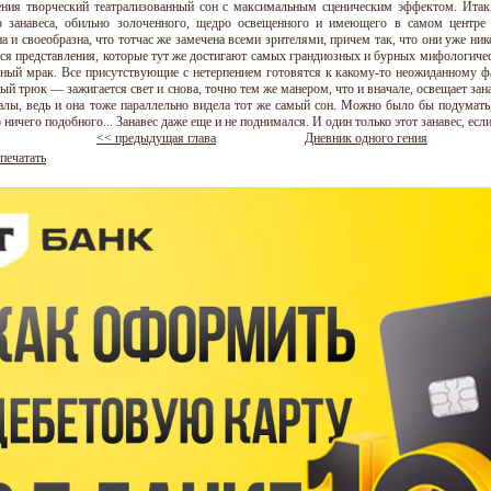
ния творческий театрализованный сон с максимальным сценическим эффектом. Итак,
о занавеса, обильно золоченного, щедро освещенного и имеющего в самом центре
а и своеобразна, что тотчас же замечена всеми зрителями, причем так, что они уже нико
ся представления, которые тут же достигают самых грандиозных и бурных мифологичес
лный мрак. Все присутствующие с нетерпением готовятся к какому-то неожиданному ф
ый трюк — зажигается свет и снова, точно тем же манером, что и вначале, освещает зана
алы, ведь и она тоже параллельно видела тот же самый сон. Можно было бы подумать
 ничего подобного... Занавес даже еще и не поднимался. И один только этот занавес, если
<< предыдущая глава
Дневник одного гения
печатать