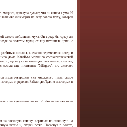
ь матроса, прислуга думает, что он сошел с ума. И
слыханного лицемерия на лету ловлю муху, которая
рой зажата пойманная муха. Он вроде бы сразу же
блюдая за полетом мухи, слышу истошные крики с
 разбиться о скалы, внезапно переменился ветер, и
шего дома. Какой-то моряк со сверхчеловеческой
есто, где ее уже не могли достать волны, которые,
 носила еще и название "Milagros", что означает
моя муха совершила уже множество чудес, самое
й, которые определил Раймондо Луллио и которых я
чая и исступленной ловкости! Что заставило меня
ем на восковую спичку, вертикально стоявшую на
чную петлю и, скорей всего. Погаснув в полете,