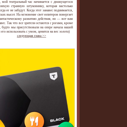
 мой театральный час начинается с движущегося
 некую странную штуковинку, которая настолько
гда ее не забудут. Когда этот занавес поднимается,
ких высот. На мгновение свет юпитеров повергает
антастическому развитию действия, но — вот вам
вес. Так что все зрители остаются с рогами, кроме
, будто мы присутствовали на опере начала нашей
 его использовать с умом, ценится на вес золота)
следующая глава >>