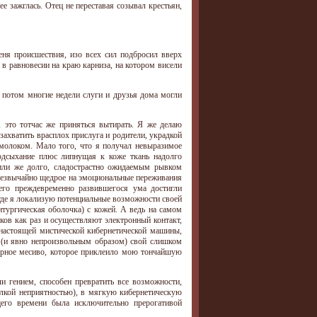
ее зажглась. Отец не переставая созывал крестьян,
еня происшествия, изо всех сил подбросил вверх
а в равновесии на краю карниза, на котором висели
ы потом многие недели слуги и друзья дома могли
, это тотчас же приняться вытирать. Я же делаю
захватить врасплох прислуга и родители, украдкой
молоком. Мало того, что я получал невыразимое
 подсыхание плюс липнущая к коже ткань надолго
 или же долго, сладострастно ожидаемым рывком
 чрезвычайно щедрое на эмоциональные переживания
его преждевременно развившегося ума достигли
 где я локализую потенциальные возможности своей
тургическая оболочка) с кожей. А ведь на самом
сков как раз и осуществляют электронный контакт,
настоящей мистической кибернетической машины,
й (и явно непроизвольным образом) свой слишком
харное месиво, которое приклеило мою тончайшую
и гением, способен превратить все возможности,
елкой неприятностью), в мягкую кибернетическую
ящего времени была исключительно прерогативой