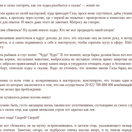
не в силах смотреть, как эта лодка разобьется о скалы! — вопит он.
ти крики из своей мастерской, куда приходит Гала, прося меня спуститься, дабы утешит
скаясь, я прохожу через кухню, где с первой же попытки с проворством и ловкостью не
е для опытов. И никто даже этого не замечает. Матросу же говорю:
ань убиваться! Ну купим новую лодку. Кто же мог предвидеть такой шторм!
внезапным кокетством я вдруг дохожу до того, что опускаю ему на плечо руку, в кото
ается, и я снова поднимаюсь к себе в мастерскую, чтобы спрятать муху в сферу. На
гу.
ть рыбаков и слуг вопят: "Чудо! Чудо!" В тот момент, когда барка должна была вот-вот
вно верное, послушное животное, выбросилась на песчаную отмель прямо напротив на
 забросил привязанный к концу каната якорь и умудрился оттащить лодку в безопасное м
 борт, относили лодку к скалам. Надо ли уточнять, что помимо имени Галы барка моя
енно со всем этим я, возвратившись в мастерскую, констатирую, что только одна 
ьное из которых заключается в том, что она осуществила 20 922 789 888 000 комбинаци
стно желал при пробуждении.
ня оставалось ровно восемь минут.
должно быть, густо насыщена жизнь такими вот уплотнениями, состоящими из смеси слу
ь о своем отце, как одним июньским утром тот зарычал как лев:
все сюда! Скорей! Скорей!
е все сбежались, не на шутку встревожившись, и застали отца, указывающего пальц
 плитках. Зажегши, сигару, он подбросил спичку высоко вверх, и та, описав порядо