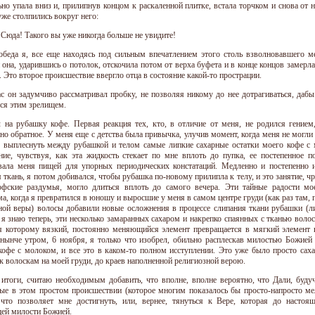
ьно упала вниз и, прилипнув концом к раскаленной плитке, встала торчком и снова от н
уже столпились вокруг него:
Сюда! Такого вы уже никогда больше не увидите!
обеда я, все еще находясь под сильным впечатлением этого столь взволновавшего м
и она, ударившись о потолок, отскочила потом от верха буфета и в конце концов замерл
 Это второе происшествие ввергло отца в состояние какой-то прострации.
с он задумчиво рассматривал пробку, не позволяя никому до нее дотрагиваться, даб
ся этим зрелищем.
 на рубашку кофе. Первая реакция тех, кто, в отличие от меня, не родился гением
но обратное. У меня еще с детства была привычка, улучив момент, когда меня не могли 
 выплеснуть между рубашкой и телом самые липкие сахарные остатки моего кофе с 
ние, чувствуя, как эта жидкость стекает по мне вплоть до пупка, ее постепенное
вала меня пищей для упорных периодических констатаций. Медленно и постепенно
я ткань, я потом добивался, чтобы рубашка по-новому прилипла к телу, и это занятие,
фские раздумья, могло длиться вплоть до самого вечера. Эти тайные радости мо
ма, когда я превратился в юношу и выросшие у меня в самом центре груди (как раз там,
ной веры) волосы добавили новые осложнения в процессе слипания ткани рубашки (ли
к я знаю теперь, эти несколько замаранных сахаром и накрепко спаянных с тканью воло
я которому вязкий, постоянно меняющийся элемент превращается в мягкий элемент 
нынче утром, 6 ноября, я только что изобрел, обильно расплескав милостью Божие
кофе с молоком, и все это в каком-то полном исступлении. Это уже было просто са
к волоскам на моей груди, до краев наполненной религиозной верою.
итоги, считаю необходимым добавить, что вполне, вполне вероятно, что Дали, будуч
ые в этом простом происшествии (которое многим показалось бы просто-напросто м
что позволяет мне достигнуть, или, вернее, тянуться к Вере, которая до насто
ей милости Божией.