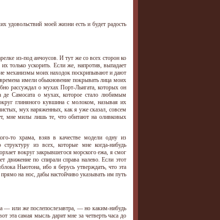
их удовольствий моей жизни есть и будет радость
релке из-под анчоусов. И тут же со всех сторон ко
х только ускорить. Если же, напротив, выпадает
еские механизмы моих находок поскрипывают и дают
 времена имели обыкновение покрывать лица моих
бно рассуждал о мухах Порт-Льигата, которых он
а де Самосата о мухах, которое стало любимым
вокруг глиняного кувшина с молоком, называя их
истых, мух наряженных, как я уже сказал, совсем
ет, мне милы лишь те, что обитают на оливковых
ого-то храма, взяв в качестве модели одну из
 структуру из всех, которые мне когда-нибудь
 порхает вокруг закрывшегося морского ежа, я смог
ет движение по спирали справа налево. Если этот
яблока Ньютона, ибо я берусь утверждать, что эта
 прямо на нос, дабы настойчиво указывать им путь
ра — или же послепослезавтра, — но каким-нибудь
от эта самая мысль дарит мне за четверть часа до