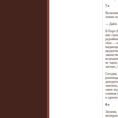
7-е
Возможно
лежать п
— Дайте 
В Порт-Л
мне спеш
редчайши
сбои — в
выдающих
предпочи
лакомств
возвышен
не таких
листьях, 
Сегодня,
разновид
доводило
заметить
закон по
гонимая 
к одному
8-е
Засыпая,
неотврат