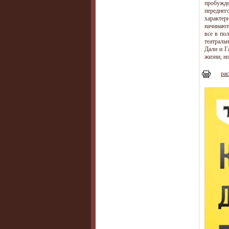
пробужде
переднег
характерн
начинают
все в по
театральн
Дали и Г
жизни, но
рас