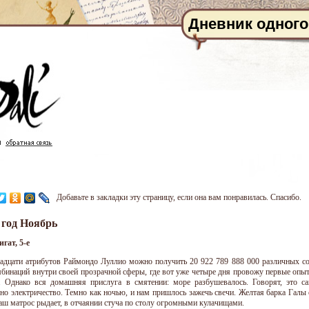
Дневник одного
Добавьте в закладки эту страницу, если она вам понравилась. Спасибо.
 год Ноябрь
гат, 5-е
адцати атрибутов Раймондо Луллио можно получить 20 922 789 888 000 различных с
мбинаций внутри своей прозрачной сферы, где вот уже четыре дня провожу первые опы
. Однако вся домашняя прислуга в смятении: море разбушевалось. Говорят, это с
о электричество. Темно как ночью, и нам пришлось зажечь свечи. Желтая барка Галы со
аш матрос рыдает, в отчаянии стуча по столу огромными кулачищами.