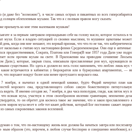
 (и даже без "возможно"), в числе самых острых и пикантных из всех гиперсибаритск
од солнцем облепленным мухами. Так что я с полным правом могу сказать:
же прильнуть ко мне этим маленьким мушкам!
ьигате я за первым завтраком опрокидываю себе на голову масло, которое осталось в та
ат мухи. Если я владею ситуацией со своими мыслями, то мушиное щекотанье может и
й день, когда они мне мешают, это верный признак, что что-то не так, что кибернетич
от насколько я считаю мух настоящими феями Средиземноморья. Они еще в античные
ся предшественников, Сократа, Платона или Гомера(В мае 1957 года Дали уже подро
тает всем прочим мухам на свете. В Приложении мы приводим сочинение Люсьен
ом Дали.), которые, закрыв глаза, описывали прославленные рои мух, кружащихся 
ными существами. Но здесь я должен во весь голос напомнить, что люблю лишь мух ч
, какие встречаются в кабинетах у бюрократов или в буржуазных апартаментах, — н
те, что порхают вокруг более или менее протухшего морского ежа.
 7 ноября, я вычитал в одной немецкой книжке, будто Фидий начертил план как
ностей морского ежа, представляющего собою самую божественную пятиугольную
сь видеть. И именно сегодня же, 7 ноября, в два часа пополудни, глядя, как пяток мух
, что всякая муха, участвуя в этом своеобразном явлении гравитации, неизменно дела
дтвердится, то он обретет для космоса такое же значение, что и закон прославленного 
всем миром муха несет в себе тот квант действия, который Бог постоянно сажает людям
 из самых сокровенных законов вселенной.
 думаю о том, что по-настоящему жизнь моя должна бы начаться завтра или послезавт
и- мым образом (это, впрочем, в любом случае бесспорно и совершенно неизбежно), и в