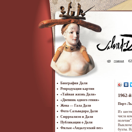
Биография Дали
Репродукции картин
«Тайная жизнь Дали»
1962-й
«Дневник одного гения»
Порт-Льи
Жена — Гала Дали
Фото Сальвадора Дали
Из шестн
числа ко
Cюрреализм и Дали
полетам"
Публикации о Дали
Выключен
Фильм «Андалузский пес»
бухты. Н