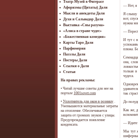
Театр-Музей в Фигерасе
— Нет, я 
Афоризмы (Цитаты) Дали
Мысли и анекдоты Дали
Я слышу э
вот, спу
Духи и Сальвадор Дали
нужна мн
Выставка «Сны разума»
«Алиса в стране чудес»
— Перест
«Божественная комедия»
И тут с 
Карты Таро Дали
успокаив
Парфюмерия
пляжа. Бе
Паззлы Дали
Семнадца
Постеры Дали
она, сло
Ссылки о Дали
ловкостью
толкая в
Статьи
чудеса.
На правах рекламы:
Одноврем
•
Читай лучшие советы для нее на
удивител
портале
1001sovet.com
так стра
•
Уплотнитель для окон в розницу
.
До полуд
Уменьшаются материальные затраты
Как же, 
на отопление. Обеспечивается
вспомнит
защита от громких звуков с улицы.
Предупреждается появление
— Идите 
конденсата.
Мы тут ж
шиферных