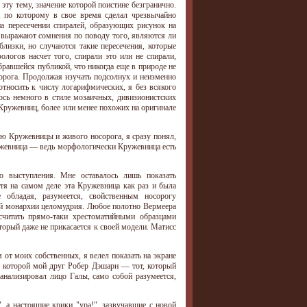
ту тему, значение которой поистине безгранично.
 по которому в свое время сделал чрезвычайно
а пересечении спиралей, образующих рисунок на
 выражают сомнения по поводу того, являются ли
лизки, но случаются такие пересечения, которые
логов насчет того, спирали это или не спирали,
бравшейся публикой, что никогда еще в природе не
орога. Продолжая изучать подсолнух и неизменно
носить к числу логарифмических, я без всякого
ось немного в стиле мозаичных, дивизионистских
Кружевниц, более или менее похожих на оригинале
ию Кружевницы и живого носорога, я сразу понял,
Кружевница — ведь морфологически Кружевница есть
о выступления. Мне оставалось лишь показать
тя на самом деле эта Кружевница как раз и была
 обладая, разумеется, свойственным носорогу
ой монархии целомудрия. Любое полотно Вермеера
читать прямо-таки хрестоматийными образцами
оторый даже не прикасается к своей модели. Матисс
 от моих собственных, я велел показать на экране
а которой мой друг Робер Дэшарн — тот, который
анализировал лицо Галы, само собой разумеется,
, а настоящие крики "ура!", зазвучавшие с новой