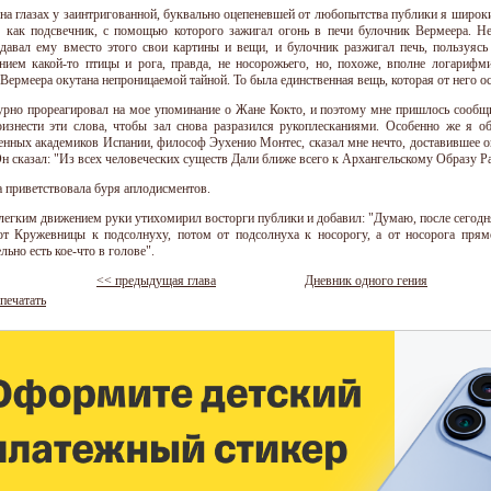
на глазах у заинтригованной, буквально оцепеневшей от любопытства публики я широ
, как подсвечник, с помощью которого зажигал огонь в печи булочник Вермеера. Не
давал ему вместо этого свои картины и вещи, и булочник разжигал печь, пользуяс
нием какой-то птицы и рога, правда, не носорожьего, но, похоже, вполне логарифми
Вермеера окутана непроницаемой тайной. То была единственная вещь, которая от него ос
урно прореагировал на мое упоминание о Жане Кокто, и поэтому мне пришлось сообщи
изнести эти слова, чтобы зал снова разразился рукоплесканиями. Особенно же я о
енных академиков Испании, философ Эухенио Монтес, сказал мне нечто, доставившее ог
Он сказал: "Из всех человеческих существ Дали ближе всего к Архангельскому Образу Р
а приветствовала буря аплодисментов.
легким движением руки утихомирил восторги публики и добавил: "Думаю, после сегодн
от Кружевницы к подсолнуху, потом от подсолнуха к носорогу, а от носорога прямо
льно есть кое-что в голове".
<< предыдущая глава
Дневник одного гения
печатать