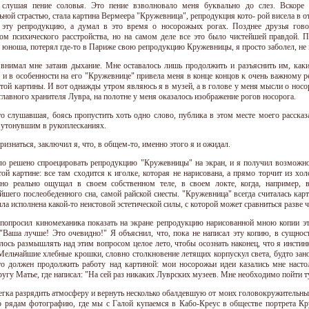
 слушая пение соловья. Это пение взволновало меня буквально до слез. Вскоре 
ьной страстью, стала картина Вермеера "Кружевница", репродукция кото- рой висела в 
 эту репродукцию, а думал в это время о носорожьих рогах. Позднее друзья гово
том психического расстройства, но на самом деле все это было чистейшей правдой. 
юноша, потерял где-то в Париже свою репродукцию Кружевницы, я просто заболел, не мог
 внимал мне затаив дыхание. Мне оставалось лишь продолжить и разъяснить им, как
 и в особенности на его "Кружевнице" привела меня в конце концов к очень важному 
этой картины. И вот однажды утром являюсь я в музей, а в голове у меня мысли о носо
главного хранителя Лувра, на полотне у меня оказалось изображение рогов носорога.
то слушавшая, боясь пропустить хоть одно слово, публика в этом месте моего рассказ
 утонувшим в рукоплесканиях.
изнаться, заключил я, что, в общем-то, именно этого я и ожидал.
ло решено спроецировать репродукцию "Кружевницы" на экран, и я получил возможнос
той картине: все там сходится к иголке, которая не нарисована, а прямо торчит из хол
но реально ощущал в своем собственном теле, в своем локте, когда, например, в
йшего послеобеденного сна, самой райской сиесты. "Кружевница" всегда считалась кар
ла исполнена какой-то неистовой эстетической силы, с которой может сравниться разве 
попросил киномеханика показать на экране репродукцию нарисованной мною копии это
 "Ваша лучше! Это очевидно!" Я объяснил, что, пока не написал эту копию, в сущно
лось размышлять над этим вопросом целое лето, чтобы осознать наконец, что я инстин
Мельчайшие хлебные крошки, словно столкновение летящих корпускул света, будто за
то должен продолжить работу над картиной: мои носорожьи идеи казались мне наст
ругу Матье, где написал: "На сей раз никаких Луврских музеев. Мне необходимо пойти т
егка разрядить атмосферу и вернуть несколько обалдевшую от моих головокружительн
о рядам фотографию, где мы с Галой купаемся в Кабо-Креус в обществе портрета К