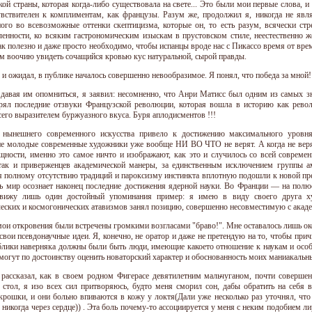
кой страны, которая когда-либо существовала на свете... Это были мои первые слова,
увствителен к комплиментам, как французы. Разум же, продолжил я, никогда не явля
ого во всевозможные оттенки скептицизма, которые он, то есть разум, всячески стр
ленности, ко всяким гастрономическим изыскам в прустовском стиле, неестественно 
ак полезно и даже просто необходимо, чтобы испанцы вроде нас с Пикассо время от вр
м воочию увидеть сочащийся кровью кус натуральной, сырой правды.
я и ожидал, в публике началось совершенно невообразимое. Я понял, что победа за мной!
е давая им опомниться, я заявил: несомненно, что Анри Матисс был одним из самых 
рял последние отзвуки Французской революции, которая вошла в историю как револ
сего выразителем буржуазного вкуса. Буря аплодисментов !!!
 нынешнего современного искусства привело к достижению максимального уровня
 молодые современные художники уже вообще НИ ВО ЧТО не верят. А когда не верят 
ущности, именно это самое ничто и изображают, как это и случилось со всей соврем
 так и приверженцев академической манеры, за единственным исключением группы 
я полному отсутствию традиций и пароксизму инстинкта вплотную подошли к новой пр
ь мир осознает наконец последние достижения ядерной науки. Во Франции — на пол
 вижу лишь один достойный упоминания пример: я имею в виду своего друга х
еских и космогонических атавизмов занял позицию, совершенно несовместимую с ака
мои откровения были встречены громкими возгласами "браво!". Мне оставалось лишь ок
свои псевдонаучные идеи. Я, конечно, не оратор и даже не претендую на то, чтобы при
блики наверняка должны были быть люди, имеющие какоето отношение к наукам и особ
смогут по достоинству оценить новаторский характер и обоснованность моих маниакальн
рассказал, как в своем родном Фигерасе девятилетним мальчуганом, почти соверше
 стол, я изо всех сил притворяюсь, будто меня сморил сон, дабы обратить на себя
крошки, и они больно впиваются в кожу у локтя(Дали уже несколько раз уточнял, что
 никогда через сердце)) . Эта боль почему-то ассоциируется у меня с неким подобием ли