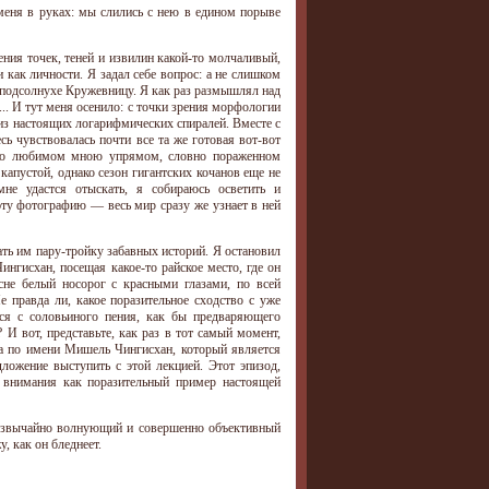
меня в руках: мы слились с нею в едином порыве
ения точек, теней и извилин какой-то молчаливый,
как личности. Я задал себе вопрос: а не слишком
в подсолнухе Кружевницу. Я как раз размышлял над
.. И тут меня осенило: с точки зрения морфологии
 из настоящих логарифмических спиралей. Вместе с
сь чувствовалась почти все та же готовая вот-вот
астно любимом мною упрямом, словно пораженном
апустой, однако сезон гигантских кочанов еще не
не удастся отыскать, я собираюсь осветить и
эту фотографию — весь мир сразу же узнает в ней
зать им пару-тройку забавных историй. Я остановил
нгисхан, посещая какое-то райское место, где он
сне белый носорог с красными глазами, по всей
е правда ли, какое поразительное сходство с уже
ся с соловьиного пения, как бы предваряющего
 вот, представьте, как раз в тот самый момент,
на по имени Мишель Чингисхан, который является
ложение выступить с этой лекцией. Этот эпизод,
о внимания как поразительный пример настоящей
чрезвычайно волнующий и совершенно объективный
, как он бледнеет.