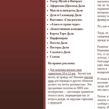
Театр-Музей в Фигерасе
мистичес
так не ч
Афоризмы (Цитаты) Дали
окрашенн
Мысли и анекдоты Дали
неопреде
Духи и Сальвадор Дали
почему т
француза
Выставка «Сны разума»
«Алиса в стране чудес»
Тут, как 
«Божественная комедия»
Тогда, н
Карты Таро Дали
олицетво
Парфюмерия
прежде в
Паззлы Дали
Развитие
Постеры Дали
Нынешние
Ссылки о Дали
что, в с
Статьи
эстетов,
благодар
На правах рекламы:
едва лиш
школе,я
•
Для монтажа мягких окон
монархич
диаметром 10 и 12 мм
. Звучит как
мечта, не правда ли? Именно
мягкие
И снова 
окна
для веранды и других объектов
изложив 
делают эту мечту реальностью. Эти
среди пу
прозрачные полотна из ПВХ или
что они 
полиуретана — настоящие хранители
тепла и уюта, защищающие вас от
Потом я 
ветра и дождя, не нарушая гармонии
локтем о
с природой.
хлебные 
локоть. И