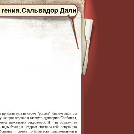
 гения.Сальвадор Дали
 прибыть туда на своем "роллсе", битком набитом
зу же проследовал в главную аудиторию Сорбонны,
 меня эпохальных откровений. И я не обманул ее
 ведь Франция недаром снискала себе репутацию
Испании — самой что ни на есть иррациональной и