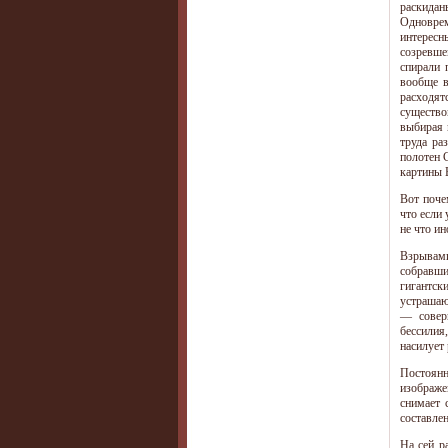
раскидан
Одноврем
интересн
созревше
спирали 
вообще в
расходят
существо
выбирая 
труда ра
полотен 
картины 
Вот поче
что если
не что ин
Взрывам
собравши
гигантс
устрашаю
— совер
бессилия
насилует 
Постоянн
изображе
снимает 
составлен
На сей р