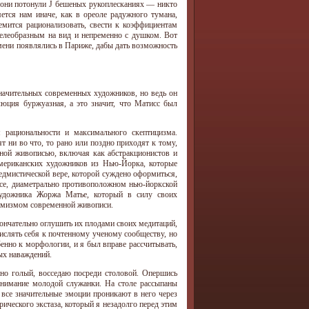
 и они потонули J бешеных рукоплесканиях — никто
ется нам иначе, как в ореоле радужного тумана,
емится рационализовать, свести к коэффициентам
желеобразным на вид и непременно с душком. Вот
емени появлялись в Париже, дабы дать возможность
значительных современных художников, но ведь он
юция буржуазная, а это значит, что Матисс был
 рациональности и максимального скептицизма.
ни во что, то рано или поздно приходят к тому,
енной живописью, включая как абстракционистов и
американских художников из Нью-Йорка, которые
едмистической вере, которой суждено оформиться,
юсе, диаметрально противоположном нью-йоркской
удожника Жоржа Матье, который в силу своих
демизмом современной живописи.
ончательно оглушить их плодами своих медитаций,
числять себя к почтенному ученому сообществу, но
енно к морфологии, и я был вправе рассчитывать,
ых наваждений.
нно голый, восседаю посреди столовой. Опершись
 внимание молодой служанки. На столе рассыпаны
 все значительные эмоции проникают в него через
рического экстаза, который я незадолго перед этим