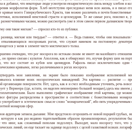
два я добавил, что некоторые люди усмотрели евхаристическую связь между хлебом и кол
зрения морфологии форм. Хлеб неотступно преследовал меня всю жизнь, и я писал его
е кривые моего Гиперкубического Христа, там можно различить и почти божественные
стетики, исполненной неистовой страсти и целомудрия. Те же самые рога, пояснил я, 
с размягченными часами, можно рассмотреть уже в этом самом первом далианском твор
му они такие мягкие? — спросил кто-то из публики.
разница, мягкие или твердые? — ответил я. — Ведь главное, чтобы они показывали 
 отваливающихся носорожьих рогов, что служит намеком на постоянную дематери
ющегося у меня в элемент чисто мистического толка.
ершенно очевидно, что рог носорога по истокам своим не имеет ни малейшего отношени
, он прямо связан с культом Аполлона, как я обнаружил это, изучая форму шеи на пор
л, что все состоит из кубов или цилиндров. Рафаэль писал исключительно одни
ическими кривыми, легко различимыми в рогах носорога.
дтвердить мои заявления, на экране было показано изображение исполненной м
ивалось влияние моих носорогических наваждений. Эта картина — распятие — пр
й организации поверхности. Нет, здесь, как я и счел необходимым уточнить, речь вовсе
вует у Вермеера (где, кстати, он наделен неизмеримо большей мощью),здесь мы имеем 
неоплатоническим. Было выполнено графическое изображение этой картины, где можно
все фигуры распределены в пространстве в соответствии с божественными монарх
о употребляет в эстетическом смысле слово "монархический", ибо пять упорядоченны
лютной монархии сфер.
моя аудитория затаила дыхание. Мне предстояло огорошить ее новой порцией грубых, н
, которую я как раз недавно тщательнейшим образом проанализировал, результатом был
 что иное, как сложенный пополам подсолнух. Выходит, мало носорогу того, что 
ических линий, он еще таскает на заднице подсолнух с целой галактикой всяких логари