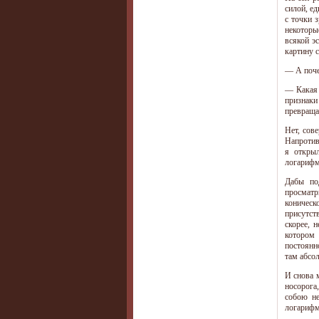
силой, е
с точки 
некоторы
всякой э
картину 
— А поче
— Какая 
признаки
превраща
Нет, сов
Напротив
я откры
логарифм
Дабы по
просматр
коническо
присутст
скорее, 
котором 
постоянн
там абсо
И снова 
носорога
собою не
логарифм