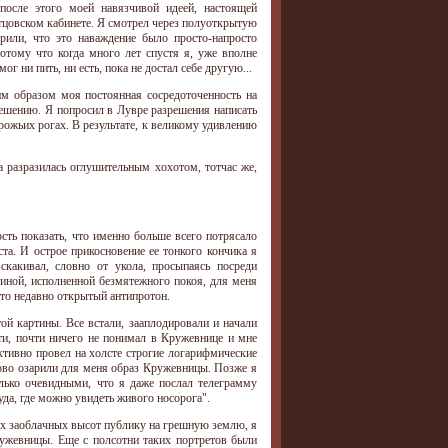
после этого моей навязчивой идеей, настоящей
отцовском кабинете. Я смотрел через полуоткрытую
рили, что это наваждение было просто-напросто
Потому что когда много лет спустя я, уже вполне
 ни пить, ни есть, пока не достал себе другую...
им образом моя постоянная сосредоточенность на
решению. Я попросил в Лувре разрешения написать
рожьих рогах. В результате, к великому удивлению
а разразилась оглушительным хохотом, тотчас же,
ть показать, что именно больше всего потрясало
ста. И острое прикосновение ее тонкого кончика я
скакивал, словно от укола, просыпаясь посреди
тиной, исполненной безмятежного покоя, для меня
что недавно открытый антипротон.
й картины. Все встали, зааплодировали и начали
сти, почти ничего не понимал в Кружевнице и мне
ктивно провел на холсте строгие логарифмические
ново озарили для меня образ Кружевницы. Позже я
олько очевидными, что я даже послал телеграмму
уда, где можно увидеть живого носорога".
ых заоблачных высот публику на грешную землю, я
ружевницы. Еще с полсотни таких портретов были