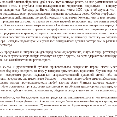
ы по моей оливковой рощице, дабы ежеминутно стимулировать во мне размышления на э
енно с этим я углублял свои исследования по морфологии подсолнуха — вопросу,
ые выводы еще Леонардо да Винчи. Минувшим летом 1955 года я обнаружил, что н
м подсолнухе, ясно просматриваются очертания носорожьих рогов. Сейчас морфологи
подсолнуха действительно логарифмическими спиралями. Конечно, они к ним весьма б
 принципе невозможно измерить со строго научной точностью, так что мнения морфо
ся. В то же время я имел вчера вечером в Сорбонне все основания утверждать перед со
вало столь совершенного примера логарифмических спиралей, чем очертания рога нос
и придерживаясь кривых, которые с большим или меньшим основанием можно было от
зличил совершенно явственный силуэт Кружевницы, ее прическу, подушку — получал
Сера. В каждом подсолнухе мне удавалось обнаруживать десятка полтора самых разных 
Вермеера.
му, продолжил я, впервые увидев перед собой одновременно, лицом к лицу, фотограф
 уж им и суждено когда-нибудь столкнуться друг с другом, то верх одержит все-таки 
ое, как самый настоящий рог носорога.
и смеха и рукоплесканий публика приветствовала завершение первой части моег
мся бедняжку носорога, на носу у которого примостилась крошечная Кружевница, хо
ким носорожьим рогом, наделенным сверхъестественной духовной силой, ибо, не
щим зверством, она имеет нечто большее — ведь она являет собою символ абсолютн
шенно полная противоположность любой картине Анри Матисса, которые можно с
, ибо его живопись, при всех своих достоинствах, не обладает целомудрием Вермеера, к
реальную действительность, упрощая ее, обедняя и сводя к чему-то почти вакхическому.
о заботясь, как бы аудитория моя не предалась размышлениям, хоть в чем-то отличным
ние моего Гиперкубического Христа и еще одну более или менее обычную картину, н
сейчас фильм под названием "Удивительная история Кружевницы и носорога", — про
ное из восемнадцати носорожьих рогов...
аз ответом на заключительную часть моей речи были уже не просто возгласы "браво!"