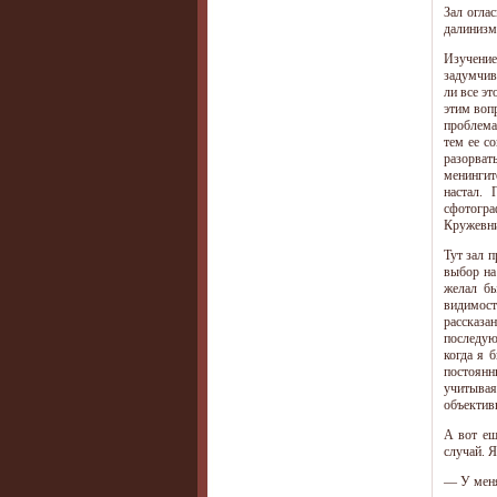
Зал огла
далинизм
Изучение
задумчив
ли все э
этим воп
проблема
тем ее с
разорват
менингит
настал.
сфотогра
Кружевни
Тут зал 
выбор на
желал бы
видимост
рассказа
последую
когда я 
постоянн
учитывая
объектив
А вот ещ
случай. 
— У меня