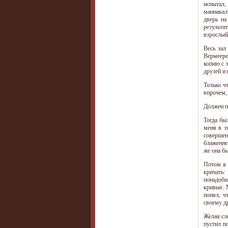
испытал,
маниакал
дверь на
результа
взрослый 
Весь зал
Вермеере
копию с 
друзей и 
Только ч
впрочем,
Должен пр
Тогда бы
меня в э
совершен
блаженне
же она бы
Потом я 
кричать:
понадоби
кривые. 
понял, ч
своему д
Желая сл
пустил п