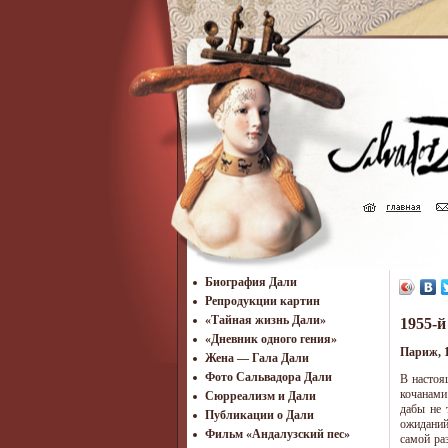
Биография Дали
Репродукции картин
«Тайная жизнь Дали»
1955-й
«Дневник одного гения»
Париж, 1
Жена — Гала Дали
Фото Сальвадора Дали
В настоя
кочанами
Cюрреализм и Дали
дабы не 
Публикации о Дали
ожиданий
Фильм «Андалузский пес»
самой ра