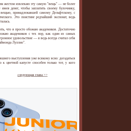
ким жестом извлекаю эту самую "вещь" — не более
 имея денег, чтобы заплатить своему булочнику,
ь вещью, принадлежавшей самому Дельфтскому, с
ческого. Это поистине редчайший экспонат, ведь
талась.
ть, что я просто обожаю академиков. Достаточно
божаю академиков с тех пор, как один из самых
ромное удовольствие — я ведь всегда считал себя
аймонда Луллио".
яшнего выступления уже всякому ясно: догадаться
 к цветной капусте способен только тот, у кого
следующая глава >>