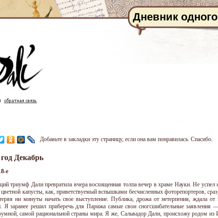
Дневник одного
Добавьте в закладки эту страницу, если она вам понравилась. Спасибо.
 год Декабрь
8-е
щий триумф Дали превратила вчера восхищенная толпа вечер в храме Науки. Не успел я
 цветной капусты, как, приветствуемый вспышками бесчисленных фоторепортеров, сра
теряя ни минуты начать свое выступление. Публика, дрожа от нетерпения, ждала от
. Я заранее решил приберечь для Парижа самые свои сногсшибательные заявления —
зумной, самой рациональной страны мира. Я же, Сальвадор Дали, происхожу родом из 