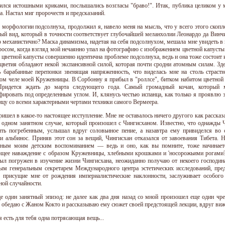
сился истошными криками, послышались возгласы "браво!". Итак, публика целиком у 
а. Настал миг пророчеств и предсказаний.
 морфологии подсолнуха, продолжил я, навело меня на мысль, что у всего этого скопл
ый вид, который в точности соответствует глубочайшей меланхолии Леонардо да Винчи 
то механистично? Маска динамизма, надетая на себя подсолнухом, мешала мне увидеть 
росом, когда взгляд мой нечаянно упал на фотографию с изображением цветной капусты.
 цветной капусты совершенно идентична проблеме подсолнуха, ведь и она тоже состоит
оцветия обладают некой экспансивной силой, которая почти сродни атомным силам. Зде
ь барабанные перепонки звенящая напряженность, что виделась мне на столь стр
ом челе моей Кружевницы. В Сорбонну я прибыл в "роллсе", битком набитом цветной к
 Придется ждать до марта следующего года. Самый громадный кочан, который м
фировать под определенным углом. И, клянусь честью испанца, как только я проявлю 
цу со всеми характерными чертами техники самого Вермеера.
пришел в какое-то настоящее исступление. Мне не оставалось ничего другого как расска
 одном занятном случае, который произошел с Чингисханом. Известно, что однажды Чи
ть погребенным, услышал вдруг соловьиное пение, а назавтра ему привиделся во 
и альбинос. Приняв этот сон за вещий, Чингисхан отказался от завоевания Тибета. Н
нным моим детским воспоминанием — ведь и оно, как вы помните, тоже начинает
щее наваждение с образом Кружевницы, хлебными крошками и 'носорожьими рогами? И
был погружен в изучение жизни Чингисхана, неожиданно получаю от некоего господи
ым генеральным секретарем Международного центра эстетических исследований, пред
 присущие мне от рождения империалистические наклонности, заслуживает особог
ной случайности.
е один занятный эпизод: не далее как два дня назад со мной произошел еще один 
Я обедаю с Жаном Кокто и рассказываю ему сюжет своей предстоящей лекции, вдруг вижу
 есть для тебя одна потрясающая вещь...