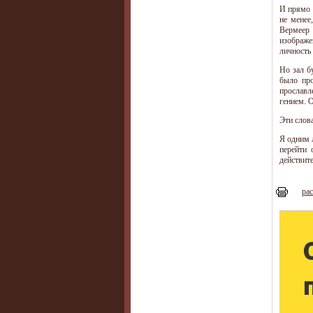
И прямо 
не менее
Вермеер 
изображе
личность 
Но зал б
было про
прославл
гением. 
Эти слов
Я одним 
перейти 
действите
рас