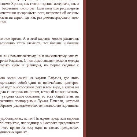
енями Христа, как с точки зрения материала, так и
 бессчетное число раз. Если получше рассмотреть
 очертания носорожьего рога, непременной основы
указав на экран, где как раз демонстрировали мою
ении.
точное время. А в этой картине можно различить
ализацию этого элемента, все больше и больше
я ни к романтическому, ни к вакхическому началу.
третах Рафаэля. С помощью аналитического метода
 только кубы и цилиндры, по форме сходные с
ною копии oaной из картин Рафаэля, где явно
едставляет собой один из величайших примеров
 не идет о носорожьем роге в том виде, в каком он
дело с носорожьим рогом, который можно назвать,
 увидеть самое основное, то есть общий план, на
ическими пропорциями Лукаса Пачелли, который
м образом расположенных тел полностью подчинены
еудобоваримых истин. На экране предстала задница
о открытие, что задница у носорога представляет
у него прямо на носу одна из самых прекрасных
фмических кривых.