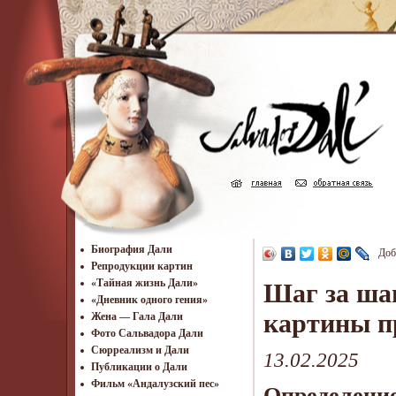
Биография Дали
Доб
Репродукции картин
«Тайная жизнь Дали»
Шаг за ша
«Дневник одного гения»
картины п
Жена — Гала Дали
Фото Сальвадора Дали
Cюрреализм и Дали
13.02.2025
Публикации о Дали
Фильм «Андалузский пес»
Определение