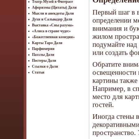
Театр-Музей в Фигерасе
Афоризмы (Цитаты) Дали
Первый шаг в 
Мысли и анекдоты Дали
определении ме
Духи и Сальвадор Дали
Выставка «Сны разума»
внимания и бу
«Алиса в стране чудес»
жилом простра
«Божественная комедия»
подумайте над
Карты Таро Дали
Парфюмерия
или создать фо
Паззлы Дали
Постеры Дали
Обратите вним
Ссылки о Дали
освещенности 
Статьи
картины также
Например, в сп
место для карт
гостей.
Иногда стены 
декоративными
пространство. 