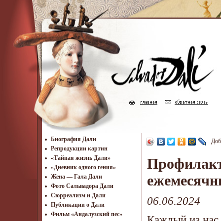
Биография Дали
Доб
Репродукции картин
«Тайная жизнь Дали»
Профилакт
«Дневник одного гения»
ежемесячн
Жена — Гала Дали
Фото Сальвадора Дали
Cюрреализм и Дали
06.06.2024
Публикации о Дали
Фильм «Андалузский пес»
Каждый из нас