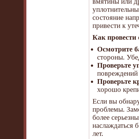
вмятины или др
уплотнительны
состояние нап
привести к уте
Как провести
Осмотрите б
стороны. Убе
Проверьте у
повреждений 
Проверьте к
хорошо крепи
Если вы обнар
проблемы. Зам
более серьезн
наслаждаться 
лет.