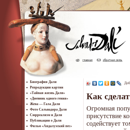
Биография Дали
Доб
Репродукции картин
«Тайная жизнь Дали»
Как сдела
«Дневник одного гения»
Жена — Гала Дали
Огромная попу
Фото Сальвадора Дали
присутствие к
Cюрреализм и Дали
Публикации о Дали
содействует то
Фильм «Андалузский пес»