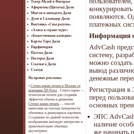
пользователей
Театр-Музей в Фигерасе
конкурировать 
Афоризмы (Цитаты) Дали
Мысли и анекдоты Дали
появляются. О
Духи и Сальвадор Дали
платежных сис
Выставка «Сны разума»
«Алиса в стране чудес»
Информация 
«Божественная комедия»
Карты Таро Дали
AdvCash предс
Парфюмерия
Паззлы Дали
систему, разра
Постеры Дали
можно создать
Ссылки о Дали
вывод различн
Статьи
денежные пере
На правах рекламы:
•
Стерео варио печать в Москве от
Регистрация в
компании 3D-Press
. Стерео варио —
технология печати для создания
перед пользов
эффектов объема и движения.
основных преи
Стерео варио печать
— способ
нанесения на плоские поверхности
объемных и движущихся картинок.
ЭПС AdvCash 
Созданные по данной технологии
изображения выглядят интереснее и
наличие особ
привлекательнее обычных
же начинать 
двухмерных.