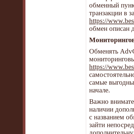
обменный пунк
транзакции в з
https://www.be
обмен описан 
Мониторинго
Обменять AdvCa
мониторинговые
https://www.bes
самостоятельн
самые выгодны
начале.
Важно внимател
наличии допол
с названием об
зайти непосред
дополнительну