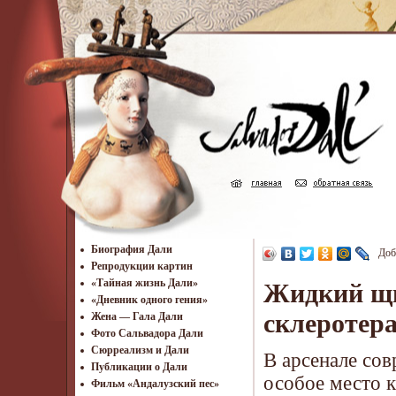
Биография Дали
Доб
Репродукции картин
«Тайная жизнь Дали»
Жидкий щи
«Дневник одного гения»
склеротер
Жена — Гала Дали
Фото Сальвадора Дали
Cюрреализм и Дали
В арсенале со
Публикации о Дали
особое место 
Фильм «Андалузский пес»