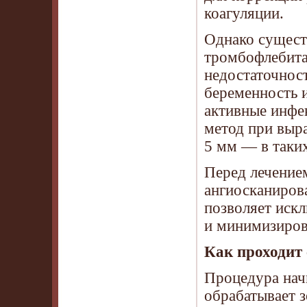
коагуляции.
Однако сущест
тромбофлебита
недостаточнос
беременность и
активные инфе
метод при выр
5 мм — в таких
Перед лечением
ангиосканирова
позволяет иск
и минимизиров
Как проходит
Процедура начи
обрабатывает з