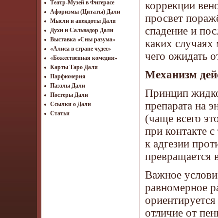
Театр-Музей в Фигерасе
коррекции вен
Афоризмы (Цитаты) Дали
просвет пораж
Мысли и анекдоты Дали
спадение и пос
Духи и Сальвадор Дали
Выставка «Сны разума»
каких случаях 
«Алиса в стране чудес»
чего ожидать о
«Божественная комедия»
Карты Таро Дали
Механизм дей
Парфюмерия
Паззлы Дали
Принцип жидко
Постеры Дали
препарата на э
Ссылки о Дали
Статьи
(чаще всего эт
при контакте 
к адгезии прот
превращается в
Важное условие
равномерное ра
ориентируется 
отличие от пен