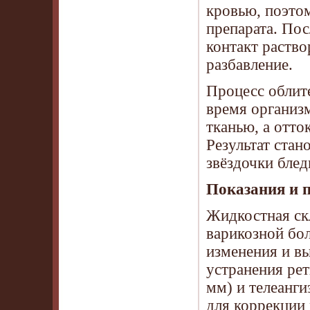
кровью, поэто
препарата. Пос
контакт раств
разбавление.
Процесс облите
время организ
тканью, а отто
Результат стан
звёздочки блед
Показания и п
Жидкостная ск
варикозной бол
изменения и в
устранения ре
мм) и телеанги
для коррекции