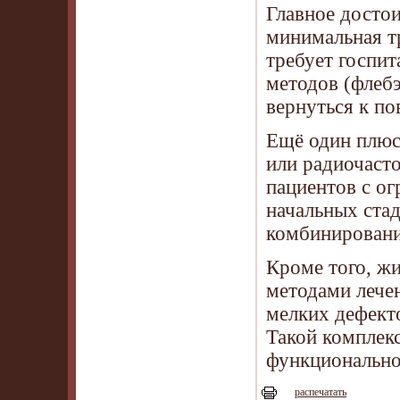
Главное досто
минимальная т
требует госпит
методов (флебэ
вернуться к по
Ещё один плюс
или радиочасто
пациентов с о
начальных стад
комбинировани
Кроме того, ж
методами лече
мелких дефект
Такой комплекс
функциональног
распечатать