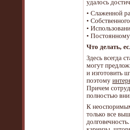
удалось достич
• Слаженной р
• Собственног
• Использован
• Постоянному
Что делать, е
Здесь всегда с
могут предложи
и изготовить 
поэтому
интер
Причем сотруд
полностью вник
К неоспоримым
только все выш
долговечность.
карнизы, штор