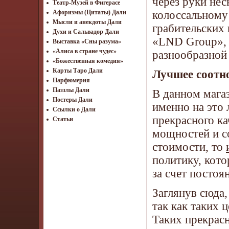
через руки нес
Театр-Музей в Фигерасе
колоссальному
Афоризмы (Цитаты) Дали
Мысли и анекдоты Дали
грабительских 
Духи и Сальвадор Дали
«LND Group», 
Выставка «Сны разума»
«Алиса в стране чудес»
разнообразной
«Божественная комедия»
Карты Таро Дали
Лучшее соотн
Парфюмерия
Паззлы Дали
В данном магаз
Постеры Дали
именно на это
Ссылки о Дали
прекрасного ка
Статьи
мощностей и с
стоимости, то
политику, кото
за счет постоя
Заглянув сюда
так как таких ц
Таких прекрасн