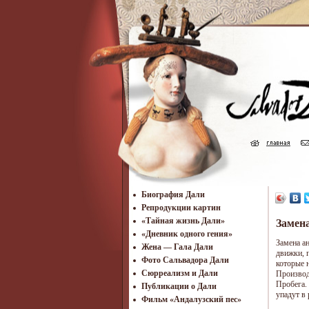
Биография Дали
Репродукции картин
«Тайная жизнь Дали»
Замен
«Дневник одного гения»
Замена а
Жена — Гала Дали
движки, 
Фото Сальвадора Дали
которые 
Cюрреализм и Дали
Производ
Пробега.
Публикации о Дали
упадут в 
Фильм «Андалузский пес»