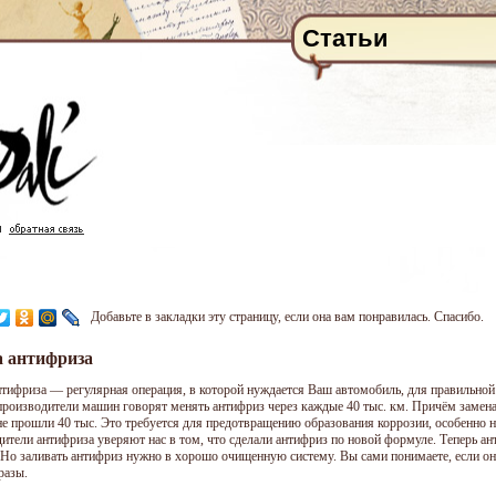
Статьи
Добавьте в закладки эту страницу, если она вам понравилась. Спасибо.
а антифриза
нтифриза — регулярная операция, в которой нуждается Ваш автомобиль, для правильной е
производители машин говорят менять антифриз через каждые 40 тыс. км. Причём замена
не прошли 40 тыс. Это требуется для предотвращению образования коррозии, особенно 
ители антифриза уверяют нас в том, что сделали антифриз по новой формуле. Теперь ан
 Но заливать антифриз нужно в хорошо очищенную систему. Вы сами понимаете, если он
разы.