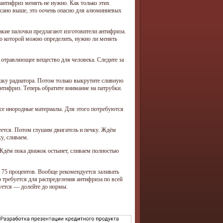
антифриз менять не нужно. Как только этих
исано выше, это оочень опасно для алюминиевых
акие палочки предлагают изготовители антифриза.
 по которой можно определить, нужно ли менять
 отравляющее вещество для человека. Следите за
шку радиатора. Потом только выкрутите сливную
нтифриз. Теперь обратите внимание на патрубки.
все инородные материалы. Для этого потребуются
еется. Потом глушим двигатель и печку. Ждём
у, сливаем.
 Ждём пока движок остынет, сливаем полностью
 75 процентов. Вообще рекомендуется заливать
о требуется для распределения антифриза по всей
буется — долейте до нормы.