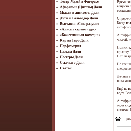
Театр-Музей в Фигерасе
Время эк
веществ 
Афоризмы (Цитаты) Дали
составля
Мысли и анекдоты Дали
Духи и Сальвадор Дали
Определи
Когда пал
Выставка «Сны разума»
антифриз
«Алиса в стране чудес»
«Божественная комедия»
Антифриз
чистой, н
Карты Таро Дали
Парфюмерия
Помните,
Паззлы Дали
крышку. П
Нет ли т
Постеры Дали
Ссылки о Дали
Не спеши
Статьи
специаль
Дальше з
пока мот
Ещё не в
воду. Во
Антифриз
один к о
системе. 
рас