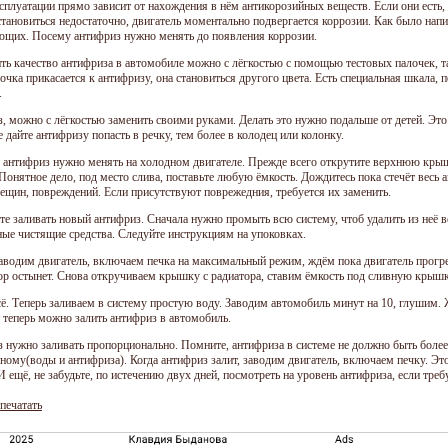
сплуатации прямо зависит от нахождения в нём антикорозийных веществ. Если они есть, 
становиться недостаточно, двигатель моментально подвергается коррозии. Как было нап
ющих. Посему антифриз нужно менять до появления коррозии.
ть качество антифриза в автомобиле можно с лёгкостью с помощью тестовых палочек, т
очка прикасается к антифризу, она становиться другого цвета. Есть специальная шкала,
.
, можно с лёгкостью заменить своими руками. Делать это нужно подальше от детей. Это
е дайте антифризу попасть в речку, тем более в колодец или колонку.
 антифриз нужно менять на холодном двигателе. Прежде всего открутите верхнюю кры
онятное дело, под место слива, поставьте любую ёмкость. Дождитесь пока стечёт весь а
рещин, повреждений. Если присутствуют поврежедния, требуется их заменить.
те заливать новый антифриз. Сначала нужно промыть всю систему, чтоб удалить из неё 
ные чистящие средства. Следуйте инструкциям на упоковках.
аводим двигатель, включаем печка на максимальный режим, ждём пока двигатель прогр
ор остынет. Снова откручиваем крышку с радиатора, ставим ёмкость под сливную крышк
сё. Теперь заливаем в систему простую воду. Заводим автомобиль минут на 10, глушим.
т теперь можно залить антифриз в автомобиль.
 нужно заливать пропорционально. Помните, антифриза в системе не должно быть более
дному(воды и антифриза). Когда антифриз залит, заводим двигатель, включаем печку. Эт
И ещё, не забудьте, по истечению двух дней, посмотреть на уровень антифриза, если тре
печатать