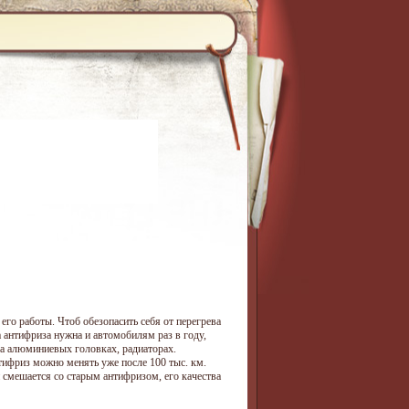
го работы. Чтоб обезопасить себя от перегрева
 антифриза нужна и автомобилям раз в году,
на алюминиевых головках, радиаторах.
тифриз можно менять уже после 100 тыс. км.
 смешается со старым антифризом, его качества