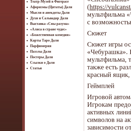
Театр-Музей в Фигерасе
(
https://vulcans
Афоризмы (Цитаты) Дали
Мысли и анекдоты Дали
мультфильма «
Духи и Сальвадор Дали
с возможность
Выставка «Сны разума»
«Алиса в стране чудес»
Сюжет
«Божественная комедия»
Карты Таро Дали
Сюжет игры ос
Парфюмерия
«Чебурашка». В
Паззлы Дали
Постеры Дали
мультфильма, 
Ссылки о Дали
также есть раз
Статьи
красный ящик,
Геймплей
Игровой автома
Игрокам предо
активных лини
символов на а
зависимости от