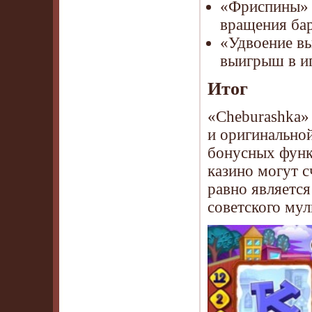
«Фриспины» 
вращения бар
«Удвоение в
выигрыш в иг
Итог
«Cheburashka»
и оригинально
бонусных функ
казино могут с
равно являетс
советского му