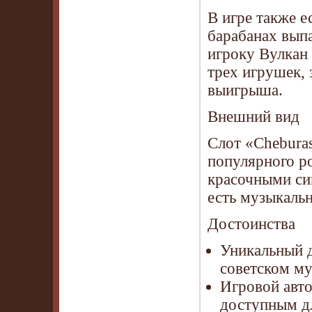
В игре также е
барабанах вып
игроку Вулкан 
трех игрушек,
выигрыша.
Внешний вид
Слот «Chebura
популярного р
красочными си
есть музыкаль
Достоинства
Уникальный д
советском м
Игровой авто
доступным дл