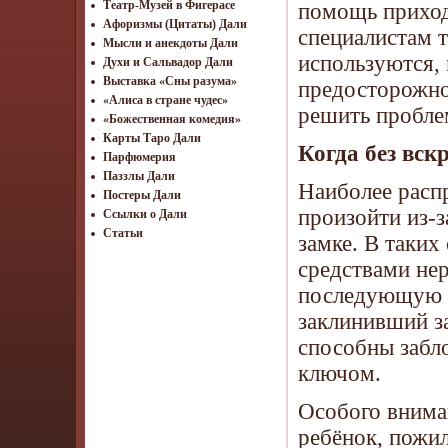
Театр-Музей в Фигерасе
помощь приход
Афоризмы (Цитаты) Дали
специалистам т
Мысли и анекдоты Дали
используются, 
Духи и Сальвадор Дали
Выставка «Сны разума»
предосторожно
«Алиса в стране чудес»
решить пробле
«Божественная комедия»
Карты Таро Дали
Когда без вск
Парфюмерия
Паззлы Дали
Наиболее расп
Постеры Дали
произойти из-з
Ссылки о Дали
Статьи
замке. В таки
средствами не
последующую р
заклинивший за
способны забло
ключом.
Особого внима
ребёнок, пожил