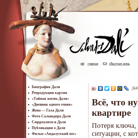
Биография Дали
Доб
Репродукции картин
«Тайная жизнь Дали»
Всё, что н
«Дневник одного гения»
квартире
Жена — Гала Дали
Фото Сальвадора Дали
Cюрреализм и Дали
Потеря ключа,
Публикации о Дали
ситуации, с ко
Фильм «Андалузский пес»