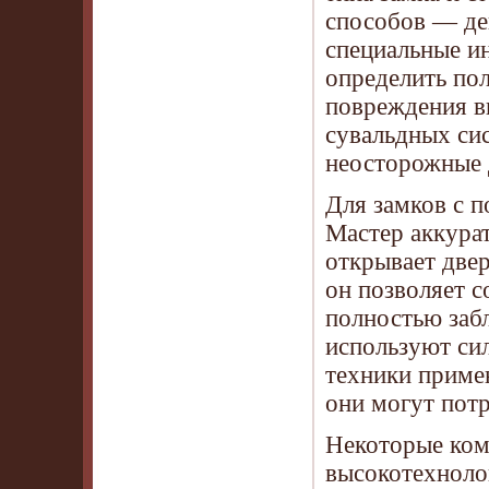
способов — де
специальные и
определить по
повреждения в
сувальдных сис
неосторожные 
Для замков с 
Мастер аккурат
открывает две
он позволяет с
полностью забл
используют сил
техники приме
они могут пот
Некоторые ком
высокотехноло