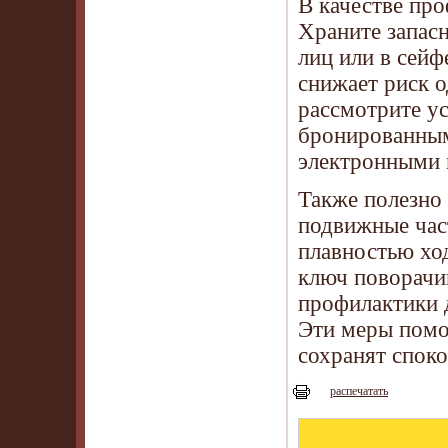
В качестве про
Храните запас
лиц или в сейф
снижает риск 
рассмотрите у
бронированным
электронными 
Также полезно 
подвижные част
плавностью ход
ключ поворачив
профилактики д
Эти меры помо
сохранят спок
распечатать