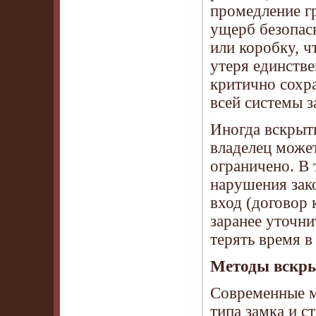
промедление г
ущерб безопас
или коробку, 
утеря единстве
критично сохр
всей системы з
Иногда вскрыт
владелец может
ограничено. В 
нарушения зако
вход (договор 
заранее уточни
терять время в
Методы вскры
Современные м
типа замка и 