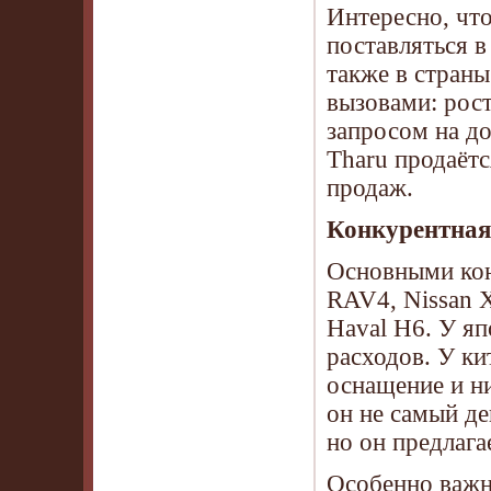
Интересно, что
поставляться в
также в стран
вызовами: рос
запросом на д
Tharu продаётс
продаж.
Конкурентная
Основными кон
RAV4, Nissan X
Haval H6. У я
расходов. У ки
оснащение и ни
он не самый д
но он предлага
Особенно важн