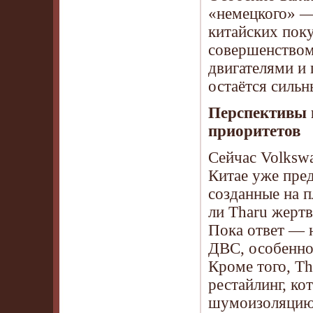
«немецкого» —
китайских пок
совершенством
двигателями и
остаётся сильн
Перспективы 
приоритетов
Сейчас Volkswa
Китае уже пред
созданные на 
ли Tharu жерт
Пока ответ — н
ДВС, особенно 
Кроме того, Th
рестайлинг, к
шумоизоляцию 