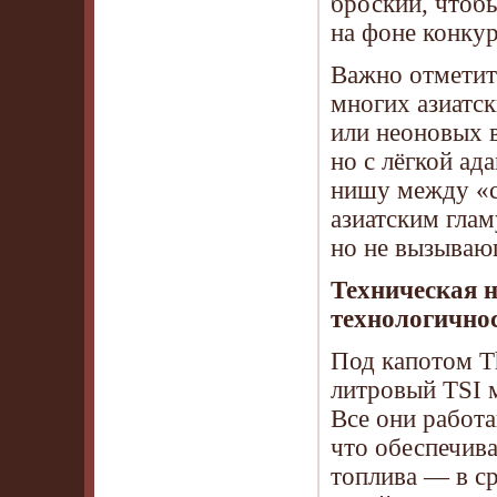
броский, чтобы
на фоне конкур
Важно отметить
многих азиатс
или неоновых 
но с лёгкой ад
нишу между «с
азиатским глам
но не вызывающ
Техническая 
технологично
Под капотом Th
литровый TSI м
Все они работ
что обеспечива
топлива — в ср