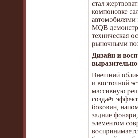
стал жертвова
компоновке сал
автомобилями 
MQB демонстри
техническая о
рыночными по
Дизайн и восп
выразительно
Внешний облик
и восточной э
массивную реш
создаёт эффек
боковин, напо
задние фонари
элементом сов
воспринимаетс