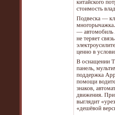
китайского пот
стоимость влад
Подвеска — кл
многорычажка.
— автомобиль л
не теряет связь
электроусилите
ценно в услови
В оснащении T
панель, мульт
поддержка Appl
помощи водите
знаков, автома
движения. При
выглядит «уре
«дешёвой верси