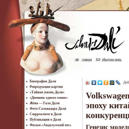
Биография Дали
Доб
Репродукции картин
«Тайная жизнь Дали»
Volkswagen
«Дневник одного гения»
эпоху кита
Жена — Гала Дали
Фото Сальвадора Дали
конкуренц
Cюрреализм и Дали
Публикации о Дали
Фильм «Андалузский пес»
Генезис модел