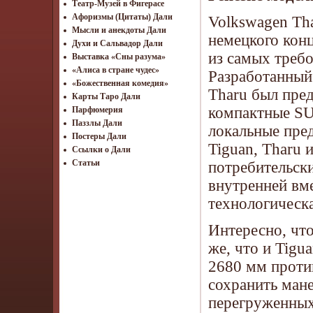
Театр-Музей в Фигерасе
Афоризмы (Цитаты) Дали
Volkswagen Tha
Мысли и анекдоты Дали
немецкого конц
Духи и Сальвадор Дали
из самых треб
Выставка «Сны разума»
«Алиса в стране чудес»
Разработанный
«Божественная комедия»
Tharu был пред
Карты Таро Дали
компактные SU
Парфюмерия
Паззлы Дали
локальные пред
Постеры Дали
Tiguan, Tharu 
Ссылки о Дали
Статьи
потребительск
внутренней вм
технологическа
Интересно, чт
же, что и Tigu
2680 мм проти
сохранить мане
перегруженных