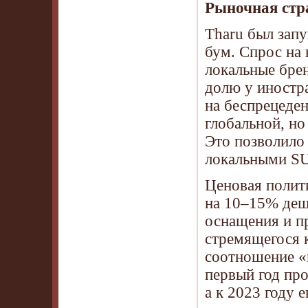
Рыночная стр
Tharu был зап
бум. Спрос на
локальные брен
долю у иностр
на беспрецеде
глобальной, но
Это позволило
локальными SU
Ценовая полит
на 10–15% деш
оснащения и пр
стремящегося к
соотношение «
первый год пр
а к 2023 году 