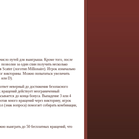
исло путей для выигрыша. Кроме того, после
позволяя за один спин получить несколько
atter (логотип Millionaire). Игрок изначально
алог викторины. Можно попытаться увеличить
 или D).
 ответ неверный до достижения безопасного
х вращений действует неограниченный
сывается до конца бонуса. Выпадение 3 или 4
ботав много вращений через викторину, игрок
л (знак вопроса) помогает собирать комбинации,
жно выиграть до 50 бесплатных вращений, что