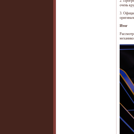
2. Прогр
очень кр
3. Офици
оригинал
Итог
Рассмотр
механико