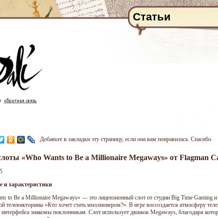
Статьи
Добавьте в закладки эту страницу, если она вам понравилась. Спасибо.
лоты «Who Wants to Be a Millionaire Megaways» от Flagman С
5
е и характеристики
ts to Be a Millionaire Megaways» — это лицензионный слот от студии Big Time Gaming 
ой телевикторины «Кто хочет стать миллионером?». В игре воссоздается атмосферу те
 интерфейса знакомы поклонникам. Слот использует движок Megaways, благодаря кото