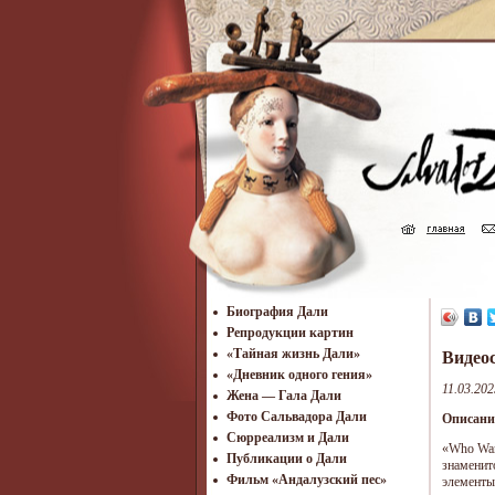
Биография Дали
Репродукции картин
«Тайная жизнь Дали»
Видеос
«Дневник одного гения»
11.03.202
Жена — Гала Дали
Фото Сальвадора Дали
Описани
Cюрреализм и Дали
«Who Wan
Публикации о Дали
знаменит
Фильм «Андалузский пес»
элементы