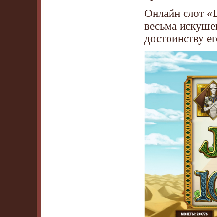
Онлайн слот «L
весьма искуше
достоинству ег