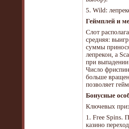
5. Wild: лепрек
Геймплей и м
Слот располага
средняя: выиг
суммы принося
лепрекон, а Sc
при выпадении
Число фриспино
больше вращени
позволяет гейм
Бонусные осо
Ключевых приз
1. Free Spins.
казино переход