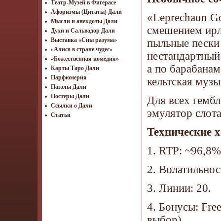
Театр-Музей в Фигерасе
Афоризмы (Цитаты) Дали
«Leprechaun G
Мысли и анекдоты Дали
смешением ирл
Духи и Сальвадор Дали
Выставка «Сны разума»
пыльные пески 
«Алиса в стране чудес»
нестандартный
«Божественная комедия»
а по барабанам
Карты Таро Дали
Парфюмерия
кельтская музы
Паззлы Дали
Постеры Дали
Для всех гемб
Ссылки о Дали
эмулятор слота
Статьи
Технические 
1. RTP: ~96,8%
2. Волатильнос
3. Линии: 20.
4. Бонусы: Fre
выбор).