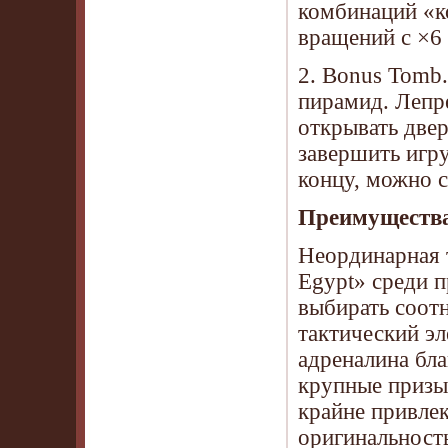
комбинаций «к
вращений с ×6 
2. Bonus Tomb
пирамид. Лепре
открывать две
завершить игр
концу, можно 
Преимуществ
Неординарная 
Egypt» среди 
выбирать соот
тактический э
адреналина бла
крупные призы
крайне привле
оригинальност