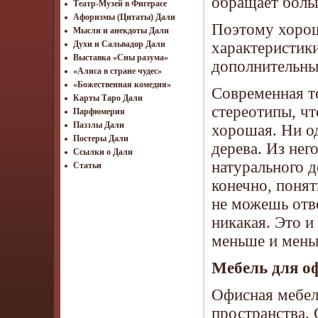
обращает больш
Театр-Музей в Фигерасе
Афоризмы (Цитаты) Дали
Поэтому хорош
Мысли и анекдоты Дали
характеристик
Духи и Сальвадор Дали
Выставка «Сны разума»
дополнительны
«Алиса в стране чудес»
«Божественная комедия»
Современная т
Карты Таро Дали
стереотипы, чт
Парфюмерия
Паззлы Дали
хорошая. Ни од
Постеры Дали
дерева. Из нег
Ссылки о Дали
натурального д
Статьи
конечно, понят
не можешь отве
никакая. Это и
меньше и мень
Мебель для о
Офисная мебел
пространства.