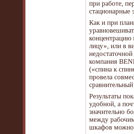
при работе, п
стационарные 
Как и при пла
уравновешиват
концентрацию 
лицу», или в в
недостаточной 
компания BENE
(«спина к спин
провела совме
сравнительный
Результаты пок
удобной, а поч
значительно б
между рабочим
шкафов можно 