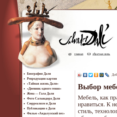
Биография Дали
Доб
Репродукции картин
«Тайная жизнь Дали»
Выбор меб
«Дневник одного гения»
Жена — Гала Дали
Мебель, как пр
Фото Сальвадора Дали
нравиться. К н
Cюрреализм и Дали
Публикации о Дали
стиль, техноло
Фильм «Андалузский пес»