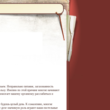
вьем. Неправильно питание, загазованность
ользу. Именно по этой причине многие начинают
помогает нашему организму расслабиться и
л будешь целый день. К сожалению, многие
е деле значимую роль играют ваши постельные