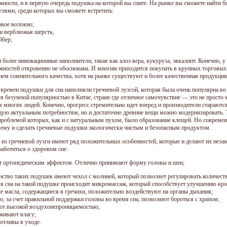
жности, и в первую очередь подушка на которой вы спите. На рынке вы сможете найти 
елями, среди которых вы сможете встретить:
овое волокно;
 и верблюжья шерсть;
йбер;
 более инновационные наполнители, такие как алоэ вера, кукуруза, эвкалипт. Конечно, у
жностей откровенно не обоснована. И многим приходится покупать в крупных торговых 
ием сомнительного качества, хотя на рынке существуют и более качественная продукци
 времен подушки для сна наполняли гречневой лузгой, которая была очень популярна во 
ся безумной популярностью в Китае, стране где отличное самочувствие — это не просто
я многих людей. Конечно, прогресс стремительно идет вперед и производители старают
ую актуальным потребностям, но и достаточно древние вещи можно модернизировать. Т
проблемой которых, как и с натуральным пухом, было образование клещей. Но совреме
лему и сделать гречневые подушки экологически чистым и безопасным продуктом.
из гречневой лузги имеют ряд положительных особенностей, которые и делают их неза
заботиться о здоровом сне:
 ортопедическим эффектом. Отлично принимают форму головы и шеи;
нство таких подушек имеют чехол с молнией, который позволяет регулировать количест
мя сна на такой подушке происходит микромассаж, который способствует улучшению кр
е масла, содержащиеся в гречихи, положительно воздействуют на органы дыхания;
ую, за счет правильной поддержки головы во время сна, позволяют бороться с храпом;
ют высокой воздухонепроницаемостью;
рживают влагу;
хотливы в уходе.