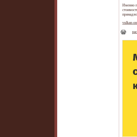
Именно п
стоимост
принадле
vulkan-on
рас