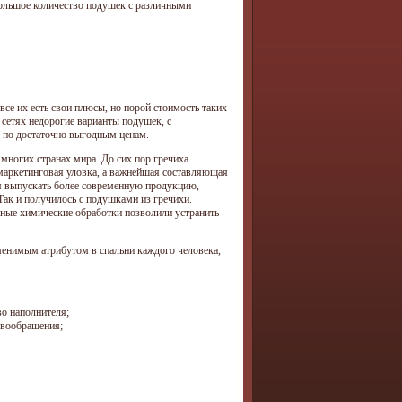
большое количество подушек с различными
 все их есть свои плюсы, но порой стоимость таких
сетях недорогие варианты подушек, с
я по достаточно выгодным ценам.
многих странах мира. До сих пор гречиха
 маркетинговая уловка, а важнейшая составляющая
ся выпускать более современную продукцию,
ак и получилось с подушками из гречихи.
нные химические обработки позволили устранить
менимым атрибутом в спальни каждого человека,
во наполнителя;
овообращения;