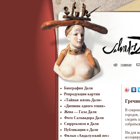
Биография Дали
Репродукции картин
«Тайная жизнь Дали»
Гречне
«Дневник одного гения»
В соврем
Жена — Гала Дали
городов,
Фото Сальвадора Дали
следить 
Cюрреализм и Дали
собраться
Публикации о Дали
Ни для к
Фильм «Андалузский пес»
ассоциир