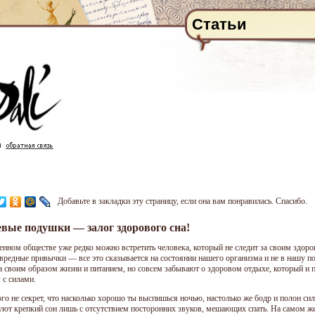
Статьи
Добавьте в закладки эту страницу, если она вам понравилась. Спасибо.
вые подушки — залог здорового сна!
енном обществе уже редко можно встретить человека, который не следит за своим здоро
 вредные привычки — все это сказывается на состоянии нашего организма и не в нашу п
за своим образом жизни и питанием, но совсем забывают о здоровом отдыхе, который и 
 с силами.
ого не секрет, что насколько хорошо ты выспишься ночью, настолько же бодр и полон си
уют крепкий сон лишь с отсутствием посторонних звуков, мешающих спать. На самом ж