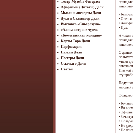
Театр-Музей в Фигерасе
принадле
наполнит
Афоризмы (Цитаты) Дали
Мысли и анекдоты Дали
• Бамбук
Духи и Сальвадор Дали
• Овечья
• Холофа
Выставка «Сны разума»
• Пух.
«Алиса в стране чудес»
«Божественная комедия»
А также и
принадле
Карты Таро Дали
наполнен
Парфюмерия
Паззлы Дали
С давних
пользует
Постеры Дали
жизни дл
Ссылки о Дали
отвечающ
Статьи
Главной 
эту проб
Подушки 
который 
Обладают
• Больши
• Во вре
• Эфирны
• Зачаст
• Облада
• Не уде
• Не при