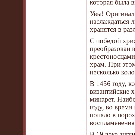
которая была 
Увы! Оригинал
наслаждаться 
хранятся в раз
С победой хри
преобразован в
крестоносцами
храм. При это
несколько коло
В 1456 году, к
византийские х
минарет. Наиб
году, во время
попало в поро
воспламенения
В 19 веке англ