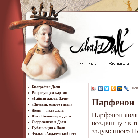
Биография Дали
Доб
Репродукции картин
«Тайная жизнь Дали»
Парфенон
«Дневник одного гения»
Жена — Гала Дали
Парфенон явля
Фото Сальвадора Дали
воздвигнут в т
Cюрреализм и Дали
Публикации о Дали
задуманного П
Фильм «Андалузский пес»