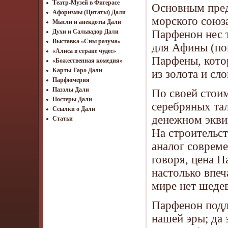
Театр-Музей в Фигерасе
Основным пред
Афоризмы (Цитаты) Дали
морского союза
Мысли и анекдоты Дали
Парфенон нес 
Духи и Сальвадор Дали
Выставка «Сны разума»
для Афины (пок
«Алиса в стране чудес»
Парфены, кото
«Божественная комедия»
Карты Таро Дали
из золота и сл
Парфюмерия
Паззлы Дали
По своей стои
Постеры Дали
серебряных тал
Ссылки о Дали
денежном экви
Статьи
На строительст
аналог совреме
говоря, цена П
настолько впе
мире нет шеде
Парфенон подд
нашей эры; да 