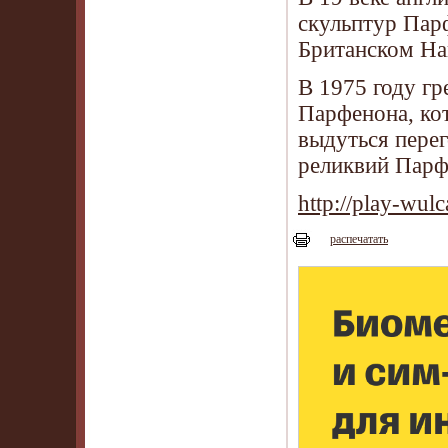
скульптур Парф
Британском На
В 1975 году гр
Парфенона, ко
выдуться пере
реликвий Парф
http://play-wul
распечатать