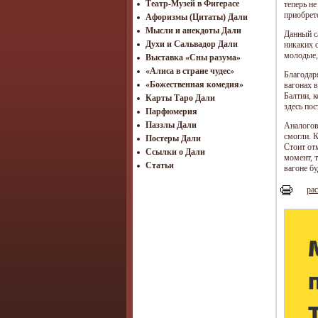
Театр-Музей в Фигерасе
теперь н
приобрет
Афоризмы (Цитаты) Дали
Мысли и анекдоты Дали
Данный с
Духи и Сальвадор Дали
никаких 
молодые,
Выставка «Сны разума»
«Алиса в стране чудес»
Благодар
«Божественная комедия»
вагонах 
Балтии, 
Карты Таро Дали
здесь пос
Парфюмерия
Паззлы Дали
Аналогов
смогли. 
Постеры Дали
Стоит отм
Ссылки о Дали
момент, т
Статьи
вагоне б
рас