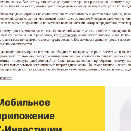
е нужно совсем. Все потому, что сейчас доступна электронная регистрация, поэтому лю
енные билеты на кассах, можно просто подходить к своему вагону и осуществлять посад
айт всегда демонстрирует на своих страничках исключительно достоверные данные, поэ
сомнений. Стоит отметить, что данный проект стал успешным благодаря удобному и пон
 но и пожилые люди активно пользуются возможностями, которые предоставляет всемирна
я этому проекту, можно даже в самый последний момент успеть приобрести последние би
в нужном направлении. Кроме этого, тут
rustrain.com
можно купить билеты не только по Р
которые также пользуются спросом среди россиян. Возможности данного проекта просто 
тоянно увеличивается.
 данному проекту просто нет, так как объединить прекрасный сервис, доступные цены и
Кроме этого, только здесь могут гарантировать полную безопасность личных данных сво
етить, что вернуть приобретенный тут билет также легко, как и приобрести, поэтому не
ак как могут остаться исключительно неприглядные места. Но, самое главное – теперь м
удет продано двум пассажирам, как это бывало на железнодорожных кассах, никаких подо
печатать