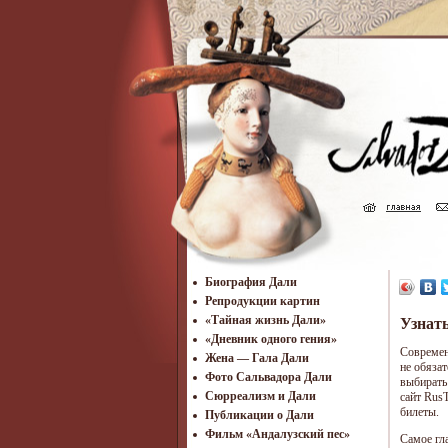
Биография Дали
Репродукции картин
«Тайная жизнь Дали»
Узнать
«Дневник одного гения»
Современ
Жена — Гала Дали
не обязат
Фото Сальвадора Дали
выбирать
Cюрреализм и Дали
сайт Rus
билеты.
Публикации о Дали
Фильм «Андалузский пес»
Самое гл