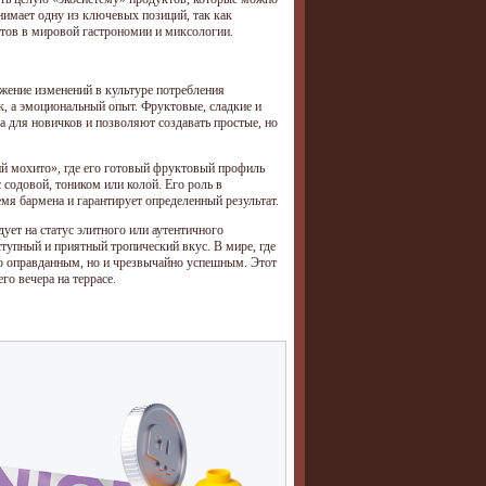
анимает одну из ключевых позиций, так как
этов в мировой гастрономии и миксологии.
ажение изменений в культуре потребления
к, а эмоциональный опыт. Фруктовые, сладкие и
 для новичков и позволяют создавать простые, но
ий мохито», где его готовый фруктовый профиль
 содовой, тоником или колой. Его роль в
я бармена и гарантирует определенный результат.
дует на статус элитного или аутентичного
ступный и приятный тропический вкус. В мире, где
ько оправданным, но и чрезвычайно успешным. Этот
о вечера на террасе.