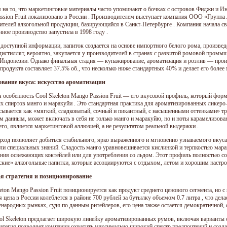
 на то, что маркетинговые материалы часто упоминают о бочках с островов Фиджи и Инд
ssion Fruit локализовано в России . Производителем выступает компания ООО «Групп
ителей алкогольной продукции, базирующийся в Санкт-Петербурге . Компания начала св
нное производство запустила в 1998 году .
 доступной информации, напиток создается на основе импортного белого рома, произведе
дистиллят, вероятно, закупается у производителей в странах с развитой ромовой промы
Индонезии. Однако финальная стадия — купажирование, ароматизация и розлив — проис
продукта составляет 37.5% об., что несколько ниже стандартных 40% и делает его более
вание вкуса: искусство ароматизации
 особенность Cool Skeleton Mango Passion Fruit — его вкусовой профиль, который форми
х спиртов манго и маракуйи . Это стандартная практика для ароматизированных ликеро
сывается как «мягкий, сладковатый, сочный и пикантный, с насыщенными оттенками» тр
м данным, может включать в себя не только манго и маракуйю, но и ноты карамелизованн
его, является маркетинговой аллюзией, а не результатом реальной выдержки .
дход позволяет добиться стабильного, ярко выраженного и мгновенно узнаваемого вкуса,
или специальных знаний. Сладость манго уравновешивается кислинкой и терпкостью мара
ания освежающих коктейлей или для употребления со льдом. Этот профиль полностью со
ские» алкогольные напитки, которые ассоциируются с отдыхом, летом и хорошим настро
я стратегия и позиционирование
eton Mango Passion Fruit позиционируется как продукт среднего ценового сегмента, но 
 цена в России колеблется в районе 700 рублей за бутылку объемом 0.7 литра , что дел
народных рынках, судя по данным ритейлеров, его цена также остается демократичной, 
ol Skeleton предлагает широкую линейку ароматизированных румов, включая варианты со
ратегия позволяет компании охватить максимально широкий спектр предпочтений и созд