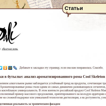
Статьи
Добавьте в закладки эту страницу, если она вам понравилась. Спасибо.
и в бутылке: анализ ароматизированного рома Cool Skeleton 
менном алкогольном рынке наблюдается устойчивый тренд на продукты, сочетающие тр
 Ароматизированные ромы стали одним из самых динамично развивающихся сегментов, о
и коктейльную универсальность. В этом контексте российский продукт Cool Skeleton Man
сполненный пример массового предложения, ориентированного на молодую аудиторию и
 не на сложной выдержке или уникальной технологии дистилляции, а на доступности, уз
дственная реальность за тропическим фасадом