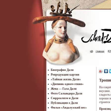
Биография Дали
Репродукции картин
«Тайная жизнь Дали»
Тропик
«Дневник одного гения»
На совре
Жена — Гала Дали
вкусами.
Фото Сальвадора Дали
сладость 
Cюрреализм и Дали
хорошо и
строится
Публикации о Дали
Фильм «Андалузский пес»
Произво