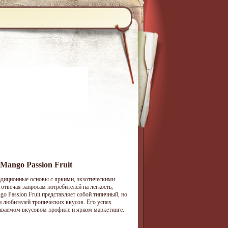
Mango Passion Fruit
адиционные основы с яркими, экзотическими
твечая запросам потребителей на легкость,
go Passion Fruit представляет собой типичный, но
 любителей тропических вкусов. Его успех
наваемом вкусовом профиле и ярком маркетинге.