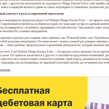
 друг с другом или использовать по отдельности. Mango Passion Fruit в этой линейке з
е манго и маракуйи является одним из самых популярных и узнаваемых тропических ду
ный контекст и роль в современной миксологии
е и популярность продуктов вроде Cool Skeleton Mango Passion Fruit — это прямое отр
. Современный потребитель, особенно молодой, все чаще ищет не просто крепкий напито
усы ассоциируются с позитивом, праздником и беззаботностью. Они снижают порог входа
е коктейли без сложных ингредиентов.
 идеально подходит для создания таких напитков, как «Ромовый пунш» или «Тропическ
 собой несколько компонентов. Он также может служить основой для длинных напитков с
ии — быть удобным, предсказуемым и ароматным инструментом, который экономит врем
м счете, Cool Skeleton Mango Passion Fruit — это продукт своего времени. Он не претен
го рома. Его ценность заключается в другом: в способности предложить мгновенный, до
 и простота часто ценятся выше сложности и глубины, такой подход оказывается не тол
 сокровище для коллекционера, но надежный и веселый спутник для вечеринки или летнег
печатать