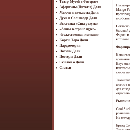
Театр-Музей в Фигерасе
Несмотря
Афоризмы (Цитаты) Дали
Mango Pa
Мысли и анекдоты Дали
производ
Духи и Сальвадор Дали
а собстве
Выставка «Сны разума»
Согласно
«Алиса в стране чудес»
базовый 
«Божественная комедия»
Фиджи и 
готового 
Карты Таро Дали
Парфюмерия
Формиро
Паззлы Дали
Ключевая
Постеры Дали
ароматны
Ссылки о Дали
Вкус опи
Статьи
некоторы
скорее вс
Такой по
анализа 
для созд
«тропиче
Рыночна
Cool Skel
розничная
На между
Бренд Co
Такая ст