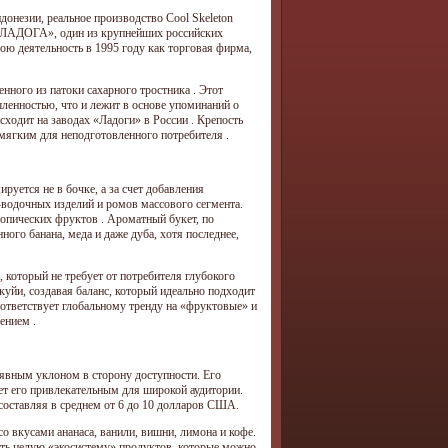
онезии, реальное производство Cool Skeleton
а ЛАДОГА», один из крупнейших российских
ою деятельность в 1995 году как торговая фирма,
нного из патоки сахарного тростника . Этот
шленностью, что и лежит в основе упоминаний о
ходит на заводах «Ладоги» в России . Крепость
 мягким для неподготовленного потребителя .
руется не в бочке, а за счет добавления
-водочных изделий и ромов массового сегмента.
опических фруктов . Ароматный букет, по
ого банана, меда и даже дуба, хотя последнее,
 который не требует от потребителя глубокого
куйи, создавая баланс, который идеально подходит
ответствует глобальному тренду на «фруктовые» и
ением .
с явным уклоном в сторону доступности. Его
ает его привлекательным для широкой аудитории.
составляя в среднем от 6 до 10 долларов США.
 вкусами ананаса, ванили, вишни, лимона и кофе.
ать целую «экосистему» продуктов, которые можно