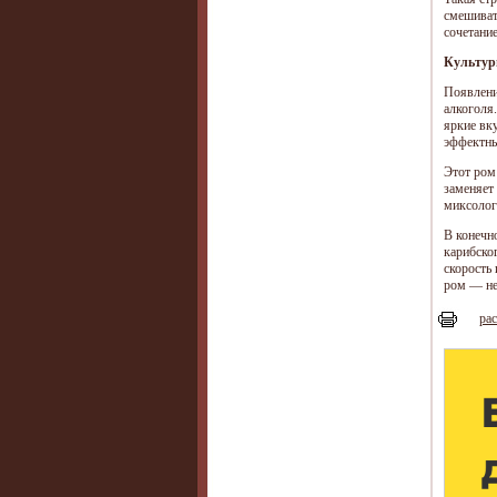
смешивать
сочетани
Культур
Появлени
алкоголя
яркие вк
эффектны
Этот ром
заменяет
миксолог
В конечно
карибско
скорость
ром — не
рас