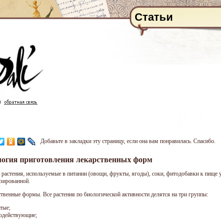
Статьи
Добавьте в закладки эту страницу, если она вам понравилась. Спасибо.
логия приготовления лекарственных форм
е растения, используемые в питании (овощи, фрукты, ягоды), соки, фитодобавки к пищ
зированной.
рственные формы. Все растения по биологической активности делятся на три группы:
тые;
одействующие;