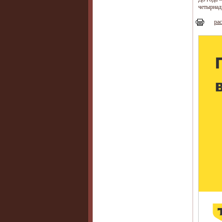
четырнад
рас