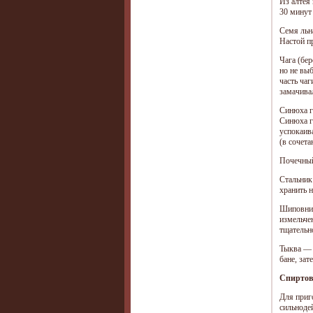
Из алтея
30 минут
Семя льна
Настой пр
Чага (бер
но не выб
часть чаг
замачивал
Синюха г
Синюха г
успокаив
(в сочета
Почечный
Стальник
хранить н
Шиповник
измельче
тщательн
Тыква — 
бане, за
Спиртов
Для приг
сильноде