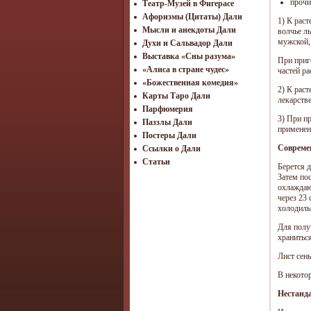
прочи
Театр-Музей в Фигерасе
Афоризмы (Цитаты) Дали
1) К раст
Мысли и анекдоты Дали
волчье л
мужской,
Духи и Сальвадор Дали
Выставка «Сны разума»
При приго
«Алиса в стране чудес»
частей ра
«Божественная комедия»
2) К раст
Карты Таро Дали
лекарств
Парфюмерия
3) При п
Паззлы Дали
применен
Постеры Дали
Совреме
Ссылки о Дали
Статьи
Берется 
Затем по
охлаждаю
через 23 
холодиль
Для полу
храниться
Лист сен
В некото
Нестанд