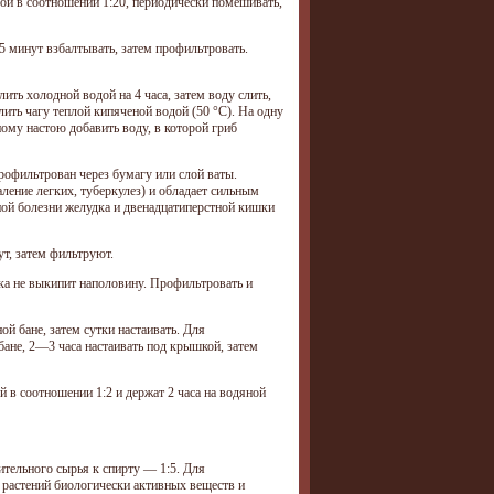
дой в соотношении 1:20, периодически помешивать,
15 минут взбалтывать, затем профильтровать.
ить холодной водой на 4 часа, затем воду слить,
лить чагу теплой кипяченой водой (50 °C). На одну
ному настою добавить воду, в которой гриб
рофильтрован через бумагу или слой ваты.
ление легких, туберкулез) и обладает сильным
ной болезни желудка и двенадцатиперстной кишки
ут, затем фильтруют.
ока не выкипит наполовину. Профильтровать и
й бане, затем сутки настаивать. Для
бане, 2—3 часа настаивать под крышкой, затем
 в соотношении 1:2 и держат 2 часа на водяной
ительного сырья к спирту — 1:5. Для
 растений биологически активных веществ и