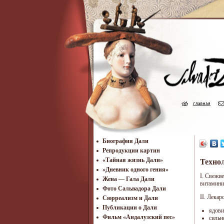
Биография Дали
Репродукции картин
«Тайная жизнь Дали»
Техно
«Дневник одного гения»
I. Свежи
Жена — Гала Дали
витамини
Фото Сальвадора Дали
II. Лека
Cюрреализм и Дали
Публикации о Дали
ядови
Фильм «Андалузский пес»
сильн