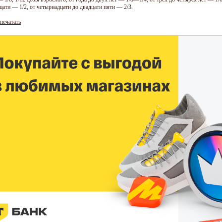
цати — 1/2, от четырнадцати до двадцати пяти — 2/3.
печатать