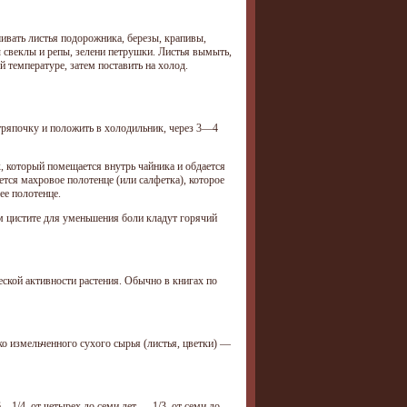
ивать листья подорожника, березы, крапивы,
 свеклы и репы, зелени петрушки. Листья вымыть,
й температуре, затем поставить на холод.
 тряпочку и положить в холодильник, через 3—4
 который помещается внутрь чайника и обдается
тся махровое полотенце (или салфетка), которое
ее полотенце.
м цистите для уменьшения боли кладут горячий
ческой активности растения. Обычно в книгах по
лко измельченного сухого сырья (листья, цветки) —
6—1/4, от четырех до семи лет — 1/3, от семи до