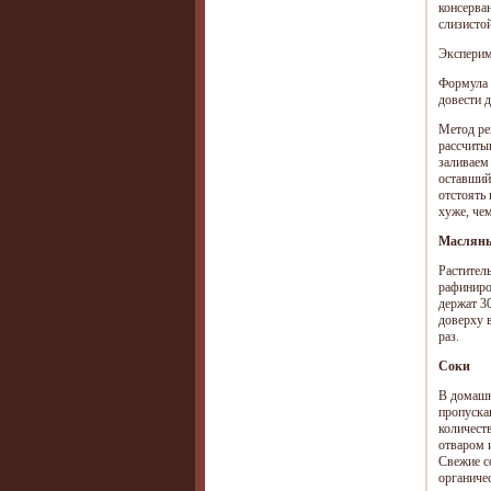
консерва
слизисто
Эксперим
Формула 
довести д
Метод ре
рассчитыв
заливаем 
оставший
отстоять
хуже, че
Масляны
Растител
рафиниро
держат 3
доверху 
раз.
Соки
В домашн
пропуска
количест
отваром 
Свежие с
органиче