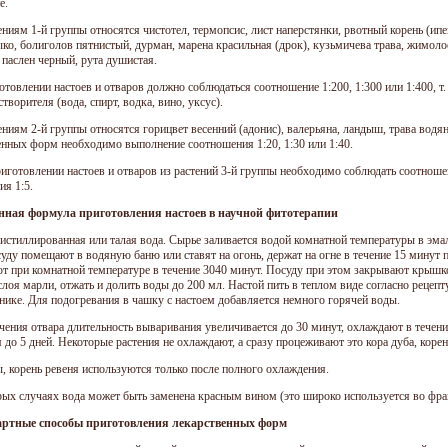
е.
ениям 1-й группы относятся чистотел, термопсис, лист наперстянки, рвотный корень (ипек
ыко, болиголов пятнистый, дурман, марена красильная (дрок), кузьмичева трава, жимоло
 паслен черный, рута душистая.
товлении настоев и отваров должно соблюдаться соотношение 1:200, 1:300 или 1:400, т. е
створителя (вода, спирт, водка, вино, уксус).
ениям 2-й группы относятся горицвет весенний (адонис), валерьяна, ландыш, трава водя
енных форм необходимо выполнение соотношения 1:20, 1:30 или 1:40.
риготовлении настоев и отваров из растений 3-й группы необходимо соблюдать соотноше
ия 1:5.
нная формула приготовления настоев в научной фитотерапии
дистиллированная или талая вода. Сырье заливается водой комнатной температуры в эма
суду помещают в водяную баню или ставят на огонь, держат на огне в течение 15 минут 
т при комнатной температуре в течение 3040 минут. Посуду при этом закрывают крыш
слоя марли, отжать и долить воды до 200 мл. Настой пить в теплом виде согласно рецепту
нике. Для подогревания в чашку с настоем добавляется немного горячей воды.
чения отвара длительность вываривания увеличивается до 30 минут, охлаждают в течен
 до 5 дней. Некоторые растения не охлаждают, а сразу процеживают это кора дуба, корен
ы, корень ревеня используются только после полного охлаждения.
рых случаях вода может быть заменена красным вином (это широко используется во фра
артные способы приготовления лекарственных форм