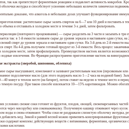
нтов, так как препятствует ферментным реакциям и подавляет активность микробов. Кр
й оболочки желудка и способствует усвоению небольших количеств химически подвижны
ентально доказано, что алкоголь в небольших дозах улучшает функционирование иммун
приготовления: растительное сырье залить спиртом на 6—7 или 10 дней и поставить в те
о объема и отстаивать в холодном месте в течение 3-х дней, затем фильтровать.
перколяции (повторного процеживания) — сырье разделить на 3 части и засыпать в три
ается так: в 1-й емкости заливаем сырье до уровня зеркала и настаиваем одни сутки, на 
свежий спирт до уровня зеркала и настаиваем одни сутки. На 3-й день из 2-й емкости вы
ся спирт. На 4-й день получаем готовый продукт из 3-й емкости. Весь процесс заканчив
 в холодном месте, затем профильтровать. Преимуществом настоек является возможност
м водные извлечения. Во Франции распространено приготовление настоек на виноградном
е экстракты (зверобой, шиповник, облепиха)
ьное сырье высушивают, измельчают и заливают растительным маслом (персиковым или
ванное подсолнечное масло (для этого подержать масло 1—2 часа на водяной бане). Зал
0—40 минут в теплом месте (на батарее), потом ставят на неделю в темное место и пер
в темную посуду. При таком способе извлекается 10—15% каротиноидов. Можно обогати
их условиях свежие соки готовят из фруктов, плодов, овощей, свеженарезанных частей 
ются через мясорубку или соковыжималку. Полученную кашицу отжимают через кусок 
вом воды и снова отжимают. Чтобы соки не раздражали слизистую оболочку желудка, р
и добавлять мед. Зимой и ранней весной можно применять консервированные фруктовые 
оки содержат комплекс действующих веществ с витаминами, ферментами, органически
скими кислотами.