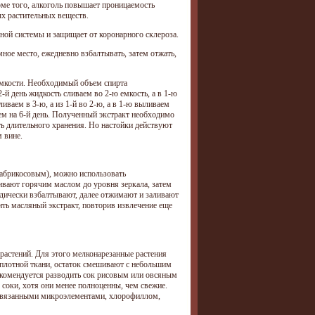
оме того, алкоголь повышает проницаемость
х растительных веществ.
ной системы и защищает от коронарного склероза.
мное место, ежедневно взбалтывать, затем отжать,
 емкости. Необходимый объем спирта
2-й день жидкость сливаем во 2-ю емкость, а в 1-ю
ливаем в 3-ю, а из 1-й во 2-ю, а в 1-ю выливаем
аем на 6-й день. Полученный экстракт необходимо
ь длительного хранения. Но настойки действуют
 вине.
 абрикосовым), можно использовать
ивают горячим маслом до уровня зеркала, затем
иодически взбалтывают, далее отжимают и заливают
ть масляный экстракт, повторив извлечение еще
растений. Для этого мелконарезанные растения
плотной ткани, остаток смешивают с небольшим
екомендуется разводить сок рисовым или овсяным
соки, хотя они менее полноценны, чем свежие.
 связанными микроэлементами, хлорофиллом,