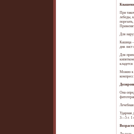
Квашен
При тако
лебеды, 
порезать,
Применять
Для нару
Кашица —
дня лист 
Для прип
кипятком
кладется
Можно к 
компресс
Дозиров
Она опред
фитотерап
Лечебная 
Ударная д
3—5 г. 1 
Возраст
До года —