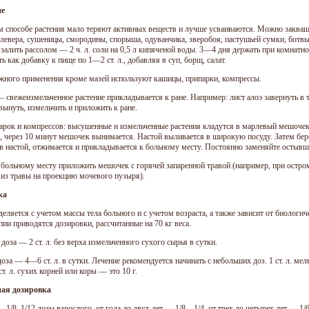
ие
м способе растения мало теряют активных веществ и лучше усваиваются. Можно закваш
клевера, сушеницы, смородины, спорыша, одуванчика, зверобоя, пастушьей сумки, ботвы
 залить рассолом — 2 ч. л. соли на 0,5 л кипяченой воды. 3—4 дня держать при комнатно
 как добавку к пище по 1—2 ст. л., добавляя в суп, борщ, салат.
жного применения кроме мазей используют кашицы, припарки, компрессы.
 свежеизмельченное растение прикладывается к ране. Например: лист алоэ завернуть в
вынуть, измельчить и приложить к ране.
арок и компрессов: высушенные и измельченные растения кладутся в марлевый мешочек,
, через 10 минут мешочек вынимается. Настой выливается в широкую посуду. Затем бере
 в настой, отжимается и прикладывается к больному месту. Постоянно заменяйте остывш
больному месту приложить мешочек с горячей запаренной травой (например, при остро
 из травы на проекцию мочевого пузыря).
ка
еляется с учетом массы тела больного и с учетом возраста, а также зависит от биологи
ии приводятся дозировки, рассчитанные на 70 кг веса.
доза — 2 ст. л. без верха измельченного сухого сырья в сутки.
оза — 4—6 ст. л. в сутки. Лечение рекомендуется начинать с небольших доз. 1 ст. л. ме
ст. л. сухих корней или коры — это 10 г.
ная дозировка
 1/8, 1/12 дозы взрослого, от года до двух лет — 1/8—1/4, от трех до четырех лет — 1/