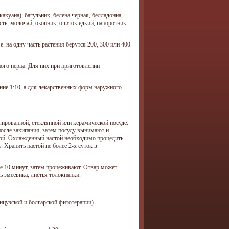
акуана), багульник, белена черная, белладонна,
сть, молочай, окопник, очиток едкий, папоротник
. на одну часть растения берутся 200, 300 или 400
ного перца. Для них при приготовлении
ние 1:10, а для лекарственных форм наружного
лированной, стеклянной или керамической посуде.
после закипания, затем посуду вынимают и
кой. Охлажденный настой необходимо процедить
. Хранить настой не более 2-х суток в
ие 10 минут, затем процеживают. Отвар может
ь змеевика, листья толокнянки.
нцузской и болгарской фитотерапии).