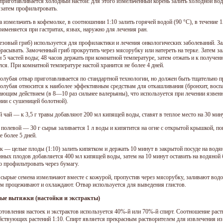
 приготавливается холодный настой: для этого измельченный корень залить холодной во
 затем профильтровать.
 измельчить в кофемолке, в соотношении 1:10 залить горячей водой (90 °C), в течение 
именяется при гастритах, язвах, наружно для лечения ран.
езовый гриб) используется для профилактики и лечения онкологических заболеваний. Зал
расывать. Замоченный гриб прокрутить через мясорубку или натереть на терке. Затем за
и 5 частей воды; 48 часов держать при комнатной температуре, затем отжать и к получен
ся. При комнатной температуре настой хранится не более 4 дней.
олубая отвар приготавливается по стандартной технологии, но должен быть тщательно п
олубая относится к наиболее эффективным средствам для откашливания (бронхит, воспа
ающим действием (в 8—10 раз сильнее валерьяны), что используется при лечении язвен
нии с сушеницей болотной).
 чай — к 3,5 г травы добавляют 200 мл кипящей воды, ставят в теплое место на 30 мин
 полевой — 30 г сырья заливается 1 л воды и кипятится на огне с открытой крышкой, п
е более 5 дней.
 — целые плоды (1:10) залить кипятком и держать 10 минут в закрытой посуде на водяно
нных плодов добавляется 400 мл кипящей воды, затем на 10 минут оставить на водяной 
о профильтровать через бумагу.
сырые семена измельчают вместе с кожурой, пропустив через мясорубку, заливают водой
тем процеживают и охлаждают. Отвар используется для выведения глистов.
ые вытяжки (настойки и экстракты)
отовления настоек и экстрактов используется 40%-й или 70%-й спирт. Соотношение раст
йствующих растений 1:10. Спирт является прекрасным растворителем для извлечения из