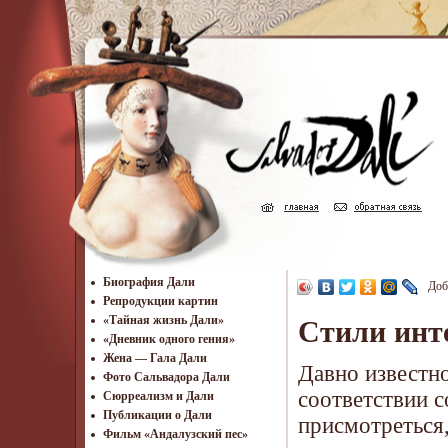
Биография Дали
Доб
Репродукции картин
«Тайная жизнь Дали»
Стили инт
«Дневник одного гения»
Жена — Гала Дали
Давно известно
Фото Сальвадора Дали
соответствии 
Cюрреализм и Дали
Публикации о Дали
присмотреться,
Фильм «Андалузский пес»