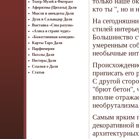
только наше ок
Театр-Музей в Фигерасе
кто ты ", но и
Афоризмы (Цитаты) Дали
Мысли и анекдоты Дали
На сегодняшни
Духи и Сальвадор Дали
Выставка «Сны разума»
стилей интерь
«Алиса в стране чудес»
Большинство ст
«Божественная комедия»
Карты Таро Дали
умеренным соб
Парфюмерия
необычные инт
Паззлы Дали
Постеры Дали
Происхождение
Ссылки о Дали
приписать его 
Статьи
С другой стор
"брют бетон", 
вполне отражае
необрутализма
Самым ярким п
декоративной в
архитектурных