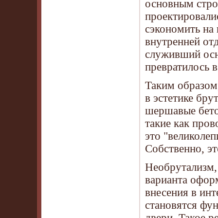
основным стро
проектировали
сэкономить на 
внутренней от
служивший осн
превратилось в
Таким образом,
в эстетике бру
шершавые бето
такие как пров
это "великолеп
Собственно, эт
Необрутализм,
варианта оформ
внесения в ин
становятся фу
двери. Такое р