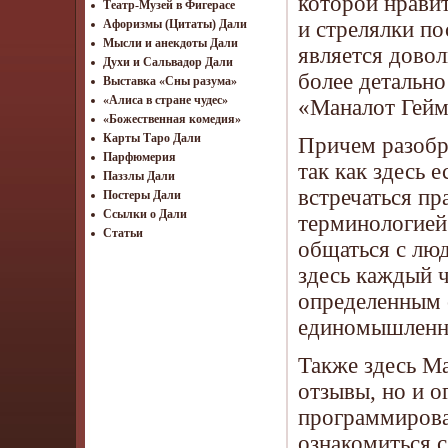
которой нравит
Театр-Музей в Фигерасе
и стрелялки по
Афоризмы (Цитаты) Дали
Мысли и анекдоты Дали
является дово
Духи и Сальвадор Дали
более детально
Выставка «Сны разума»
«Алиса в стране чудес»
«Маналот Геймз
«Божественная комедия»
Карты Таро Дали
Причем разобр
Парфюмерия
так как здесь 
Паззлы Дали
встречаться пр
Постеры Дали
Ссылки о Дали
терминологией 
Статьи
общаться с люд
здесь каждый 
определенным 
единомышленни
Также здесь М
отзывы, но и о
программирова
ознакомиться с