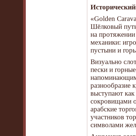
Исторический
«Golden Carava
Шёлковый путь
на протяжении 
механики: игро
пустыни и горы
Визуально слот
пески и горны
напоминающими
разнообразие 
выступают как 
сокровищами о
арабские торг
участников то
символами жел