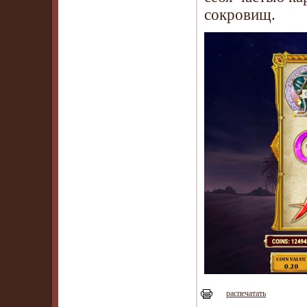
сокровищ.
распечатать