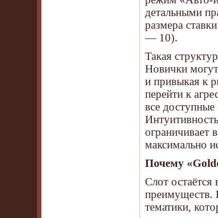
детальными пр
размера ставки
— 10).
Такая структур
Новички могут
и привыкая к 
перейти к агре
все доступные
Интуитивность 
ограничивает 
максимально ис
Почему «Gold
Слот остаётся
преимуществ. 
тематики, кото