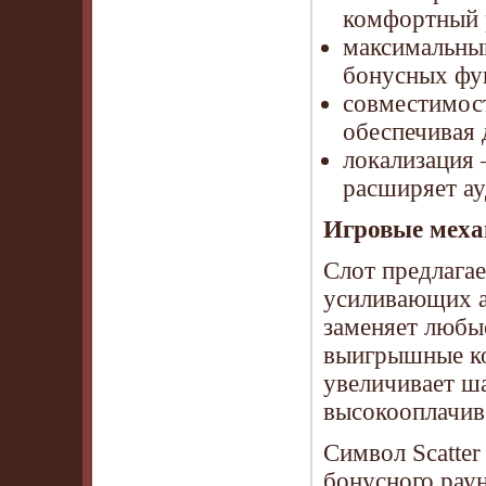
комфортный 
максимальны
бонусных фу
совместимост
обеспечивая 
локализация 
расширяет ау
Игровые меха
Слот предлага
усиливающих аз
заменяет любые
выигрышные ко
увеличивает ша
высокооплачив
Символ Scatter
бонусного рау