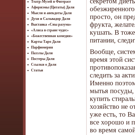
секретом диеты
Театр-Музей в Фигерасе
обезжиренного 
Афоризмы (Цитаты) Дали
Мысли и анекдоты Дали
просто, он пре
Духи и Сальвадор Дали
фрукта, желате
Выставка «Сны разума»
«Алиса в стране чудес»
кушать. В тоже
«Божественная комедия»
питании, следи
Карты Таро Дали
Парфюмерия
Вообще, систе
Паззлы Дали
время этой сис
Постеры Дали
Ссылки о Дали
противопоказа
Статьи
следить за акт
Именно поэтом
мытья посуды, 
купить стирал
хозяйство не о
уже есть, то В
все хорошо и п
во время самой