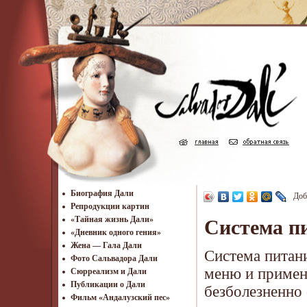
Биография Дали
Доб
Репродукции картин
«Тайная жизнь Дали»
Система п
«Дневник одного гения»
Жена — Гала Дали
Система питан
Фото Сальвадора Дали
меню и примен
Cюрреализм и Дали
Публикации о Дали
безболезненно
Фильм «Андалузский пес»