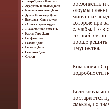
Театр-Музей в Фигерасе
обезопасить и
Афоризмы (Цитаты) Дали
злоумышленник
Мысли и анекдоты Дали
минует их влад
Духи и Сальвадор Дали
Выставка «Сны разума»
которые при з
«Алиса в стране чудес»
службы. Но в 
«Божественная комедия»
Карты Таро Дали
сотовой связи
Парфюмерия
проще решить 
Паззлы Дали
имущества.
Постеры Дали
Ссылки о Дали
Статьи
Компания «Стр
подробности п
Если злоумышл
постараются пр
смысла, потому