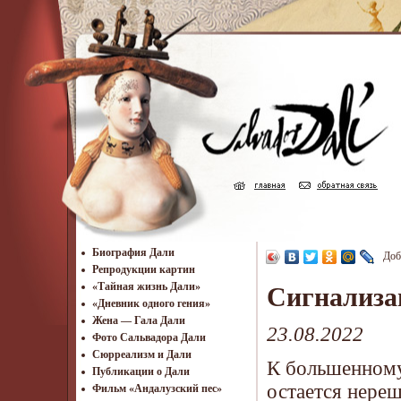
Биография Дали
Доб
Репродукции картин
«Тайная жизнь Дали»
Сигнализа
«Дневник одного гения»
Жена — Гала Дали
23.08.2022
Фото Сальвадора Дали
Cюрреализм и Дали
К большенному
Публикации о Дали
остается нереш
Фильм «Андалузский пес»