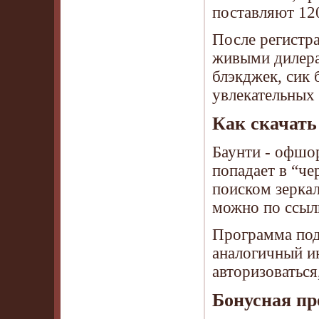
поставляют 12
После регистра
живыми дилерам
блэкджек, сик 
увлекательных
Как скачать
Баунти - офшор
попадает в “че
поиском зеркал
можно по ссылк
Программа под
аналогичный ин
авторизоваться
Бонусная пр