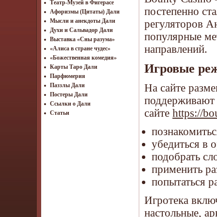
Театр-Музей в Фигерасе
постепенно ст
Афоризмы (Цитаты) Дали
Мысли и анекдоты Дали
регуляторов А
Духи и Сальвадор Дали
популярные ме
Выставка «Сны разума»
направлений.
«Алиса в стране чудес»
«Божественная комедия»
Игровые ре
Карты Таро Дали
Парфюмерия
На сайте разм
Паззлы Дали
Постеры Дали
поддерживают 
Ссылки о Дали
сайте
https://b
Статьи
познакомитьс
убедиться в 
подобрать сл
применить ра
попытаться ра
Игротека включ
настольные, ар