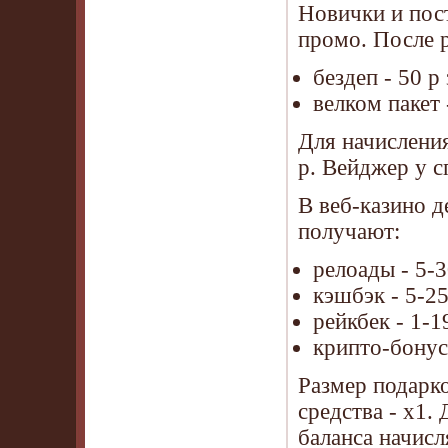
Новички и пос
промо. После 
бездеп - 50 р
велком пакет 
Для начислени
р. Вейджер у с
В веб-казино д
получают:
релоады - 5-
кэшбэк - 5-2
рейкбек - 1-1
крипто-бонус
Размер подарко
средства - х1.
баланса начисл