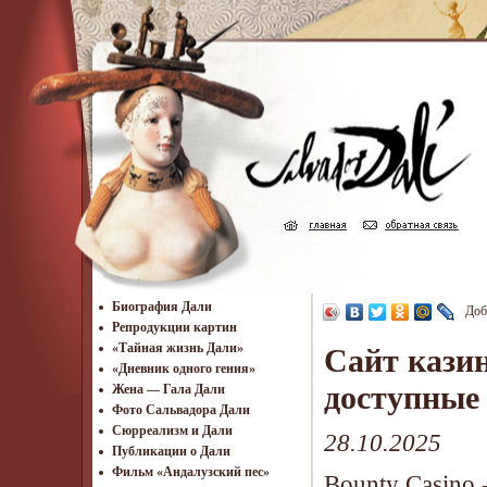
Биография Дали
Доб
Репродукции картин
«Тайная жизнь Дали»
Сайт кази
«Дневник одного гения»
доступные
Жена — Гала Дали
Фото Сальвадора Дали
Cюрреализм и Дали
28.10.2025
Публикации о Дали
Фильм «Андалузский пес»
Bounty Casino 