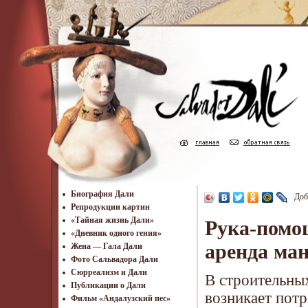
Биография Дали
Доб
Репродукции картин
«Тайная жизнь Дали»
Рука-помо
«Дневник одного гения»
аренда ма
Жена — Гала Дали
Фото Сальвадора Дали
Cюрреализм и Дали
В строительных
Публикации о Дали
возникает пот
Фильм «Андалузский пес»