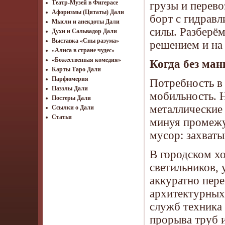
Театр-Музей в Фигерасе
грузы и перев
Афоризмы (Цитаты) Дали
борт с гидравл
Мысли и анекдоты Дали
силы. Разберё
Духи и Сальвадор Дали
Выставка «Сны разума»
решением и на
«Алиса в стране чудес»
«Божественная комедия»
Когда без ман
Карты Таро Дали
Парфюмерия
Потребность в 
Паззлы Дали
мобильность. 
Постеры Дали
металлические
Ссылки о Дали
Статьи
минуя промежу
мусор: захваты
В городском х
светильников, 
аккуратно пер
архитектурных
служб техника 
прорыва труб 