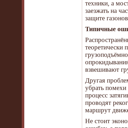
техники, а мос
заезжать на ча
защите газонов
Типичные оши
Распространён
теоретически 
грузоподъёмнос
опрокидывания
взвешивают гр
Другая проблем
убрать помехи 
процесс затяги
проводят реко
маршрут движе
Не стоит экон