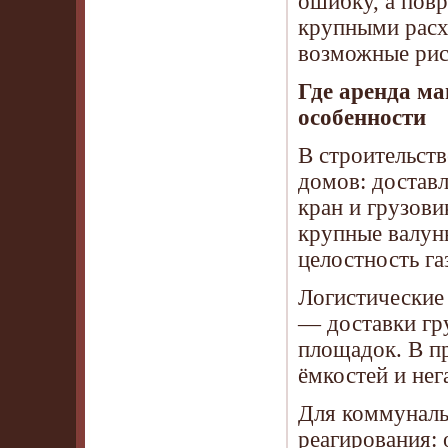
ошибку, а пов
крупными расх
возможные рис
Где аренда ма
особенности
В строительст
домов: доставл
кран и грузови
крупные валун
целостность га
Логистические
— доставки гру
площадок. В п
ёмкостей и не
Для коммуналь
реагирования: 