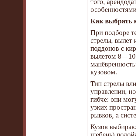
того, арендода
особенностями
Как выбрать 
При подборе т
стрелы, вылет 
поддонов с ки
вылетом 8—10 
манёвренность
кузовом.
Тип стрелы вли
управлении, но
гибче: они мог
узких простра
рывков, а сист
Кузов выбирают
щебень) подой