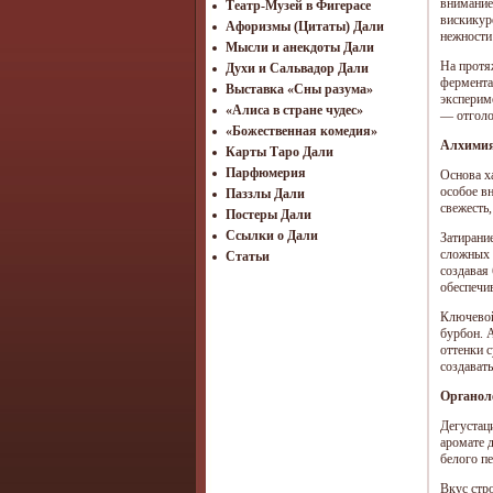
внимание
Театр-Музей в Фигерасе
вискикур
Афоризмы (Цитаты) Дали
нежности
Мысли и анекдоты Дали
На протя
Духи и Сальвадор Дали
фермента
Выставка «Сны разума»
эксперим
«Алиса в стране чудес»
— отголо
«Божественная комедия»
Алхимия 
Карты Таро Дали
Парфюмерия
Основа х
особое в
Паззлы Дали
свежесть
Постеры Дали
Ссылки о Дали
Затирани
сложных 
Статьи
создавая
обеспечи
Ключевой
бурбон. 
оттенки 
создават
Органол
Дегустац
аромате 
белого п
Вкус стр