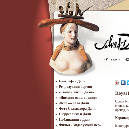
Биография Дали
Репродукции картин
«Тайная жизнь Дали»
Royal 
«Дневник одного гения»
Среди бл
Жена — Гала Дали
словно к
Фото Сальвадора Дали
бренда, 
Cюрреализм и Дали
Коронаци
Публикации о Дали
Фильм «Андалузский пес»
Винокурн