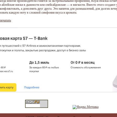
когда многие производители гонятся за экстремальными профилями, Royal Brackla остаёт
и айлейские виски в дымности или спейсайдовские — в мягкости. Вместо этого создают 
конфликтовать, а дополнять друг друга. Это напиток для размышлений, для долгих вечеро
вовать каждую ноту в сложной симфонии вкуса и аромата.
печатать