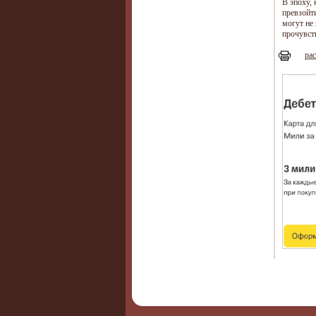
В эпоху, 
превзойт
могут не 
прочувст
рас