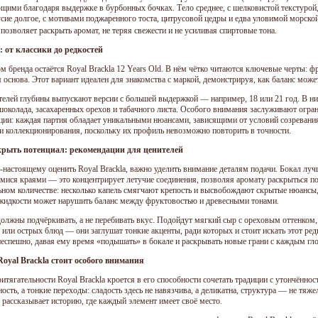
щими благодаря выдержке в бурбонных бочках. Тело среднее, с шелковистой текстурой, 
сие долгое, с мотивами поджаренного тоста, цитрусовой цедры и едва уловимой морск
позволяет раскрыть аромат, не теряя свежести и не усиливая спиртовые тона.
 от классики до редкостей
 бренда остаётся Royal Brackla 12 Years Old. В нём чётко читаются ключевые черты: фр
 основа. Этот вариант идеален для знакомства с маркой, демонстрируя, как баланс може
телей глубины выпускают версии с большей выдержкой — например, 18 или 21 год. В ни
шоколада, засахаренных орехов и табачного листа. Особого внимания заслуживают огра
ции: каждая партия обладает уникальными нюансами, зависящими от условий созревания
и коллекционирования, поскольку их профиль невозможно повторить в точности.
крыть потенциал: рекомендации для ценителей
-настоящему оценить Royal Brackla, важно уделить внимание деталям подачи. Бокал лу
ися краями — это концентрирует летучие соединения, позволяя аромату раскрыться по
ном количестве: несколько капель смягчают крепость и высвобождают скрытые нюансы
жидкости может нарушить баланс между фруктовостью и древесными тонами.
должны подчёркивать, а не перебивать вкус. Подойдут мягкий сыр с ореховым оттенком,
 или острых блюд — они заглушат тонкие акценты, ради которых и стоит искать этот ре
неспешно, давая ему время «подышать» в бокале и раскрывать новые грани с каждым гл
oyal Brackla стоит особого внимания
итягательности Royal Brackla кроется в его способности сочетать традиции с утончённо
ость, а тонкие переходы: сладость здесь не навязчива, а деликатна, структура — не тяже
 рассказывает историю, где каждый элемент имеет своё место.