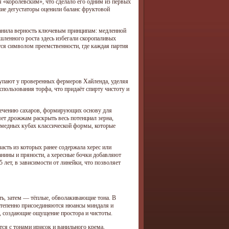
 «королевским», что сделало его одним из первых
ие дегустаторы оценили баланс фруктовой
анила верность ключевым принципам: медленной
ленного роста здесь избегали скоропаливых
ётся символом преемственности, где каждая партия
купают у проверенных фермеров Хайленда, уделяя
пользования торфа, что придаёт спирту чистоту и
влечению сахаров, формирующих основу для
ет дрожжам раскрыть весь потенциал зерна,
в медных кубах классической формы, которые
асть из которых ранее содержала херес или
анины и пряности, а хересные бочки добавляют
лет, в зависимости от линейки, что позволяет
сть, затем — тёплые, обволакивающие тона. В
остепенно присоединяются нюансы миндаля и
а, создающие ощущение простора и чистоты.
тся с тонами ирисок и ванильного крема,