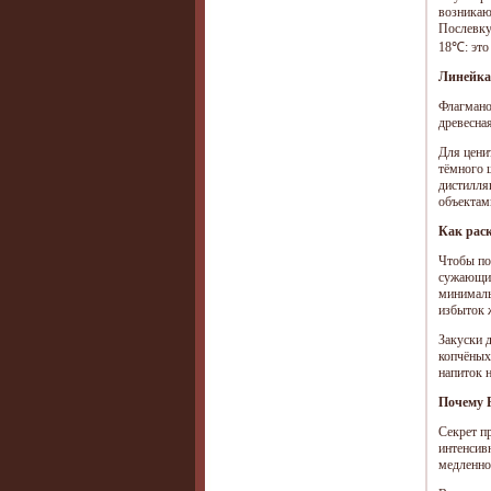
возникаю
Послевку
18℃: это 
Линейка:
Флагманом
древесная
Для цени
тёмного 
дистилля
объектам
Как рас
Чтобы по
сужающим
минималь
избыток 
Закуски 
копчёных
напиток 
Почему R
Секрет пр
интенсивн
медленно