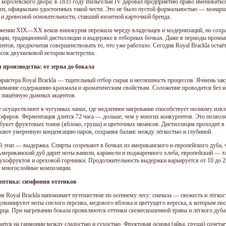
 королевского двора: в 1835 году Вильгельм IV даровал предприятию право именоваться
ен, официально удостоенных такой чести. Это не было пустой формальностью — монарш
 и древесной основательности, ставший визитной карточкой бренда.
жении XIX—XX веков винокурня пережила череду владельцев и модернизаций, но сохр
ции, традиционной дистилляции и выдержке в отборных бочках. Даже в периоды промыш
ентов, предпочитая совершенствовать то, что уже работало. Сегодня Royal Brackla оста
сок двухвековой истории мастерства.
производства: от зерна до бокала
арактера Royal Brackla — тщательный отбор сырья и неспешность процессов. Ячмень за
нимание содержанию крахмала и ароматическим свойствам. Соложение проводится без ис
, лишённую дымных акцентов.
е осуществляют в чугунных чанах, где медленное нагревание способствует полному из
эфиров. Ферментация длится 72 часа — дольше, чем у многих конкурентов. Это позволя
 букет фруктовых тонов (яблоко, груша) и цветочных нюансов. Дистилляция проходит 
вают умеренную конденсацию паров, сохраняя баланс между лёгкостью и глубиной.
 этап — выдержка. Спирты созревают в бочках из американского и европейского дуба, ч
Американский дуб дарит ноты ванили, карамели и поджаренного хлеба, европейский — т
сухофруктов и ореховой горчинки. Продолжительность выдержки варьируется от 10 до 25 
ь многослойные композиции.
ептика: симфония оттенков
ия Royal Brackla напоминает путешествие по осеннему лесу: сначала — свежесть и лёгко
доминируют ноты спелого персика, медового яблока и цветущего вереска, к которым п
ерца. При нагревании бокала проявляются оттенки свежескошенной травы и лёгкого дуб
оится на гармонии между сладостью и сухостью. Фруктовая основа (айва, груша) сочетае