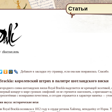
Статьи
Добавьте в закладки эту страницу, если она вам понравилась. Спасибо.
Brackla: королевский штрих в палитре шотландского виски
агородного сонма шотландских виски Royal Brackla выделяется не кричащей экзотикой, 
амерный концерт в мире громких симфоний: он не стремится ошеломить, а приглашает в
переплетённая с монаршими почестями, и сегодня отражается в характере напитка — уто
я вкуса: исторические вехи
я Royal Brackla возникла в 1812 году в сердце региона Хайленд, неподалёку от Нэрна. 