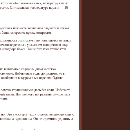
которая обволакивает язык, не перегружая его.
ой соли. Оптимальная температура подачи — 16—
уктовая нежность, ванильная сладость и лёгкая
т быть интереснее ярких контрастов.
х дымность отсутствует, но появляются оттенки
ниченные релизы с указанием конкретного года
 и подбора бочек. Такие бутылки становятся
чше выбирать с широким дном и слегка
степенно. Добавление воды допустимо, но в
, особенно в выдержанных версиях. Однако
 ломтик груши или миндаль без соли. Избегайте
дкий виски. Для полного погружения лучше пить
отком.
стью. Это виски для тех, кто ценит не шокирующую
ловесна, а гармонична. Он не стремится удивить, а