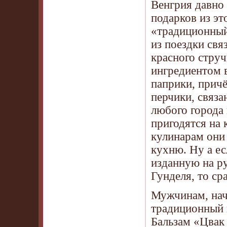
Венгрия давно
подарков из эт
«традиционный»
из поездки свя
красного струч
ингредиентом в
паприки, прич
перчики, связа
любого города 
пригодятся на
кулинарам они 
кухню. Ну а ес
изданную на р
Гунделя, то ср
Мужчинам, нач
традиционный 
Бальзам «Цвак