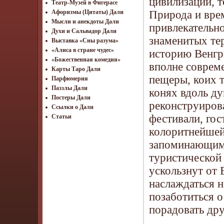
цивилизации, 
Театр-Музей в Фигерасе
Природа и врем
Афоризмы (Цитаты) Дали
Мысли и анекдоты Дали
привлекательно
Духи и Сальвадор Дали
знаменитых те
Выставка «Сны разума»
«Алиса в стране чудес»
историю Венгр
«Божественная комедия»
вполне соврем
Карты Таро Дали
пещеры, коих т
Парфюмерия
Паззлы Дали
конях вдоль ду
Постеры Дали
реконструиров
Ссылки о Дали
фестивали, го
Статьи
колоритнейшей
запоминающимс
туристической
ускользнут от
наслаждаться н
позаботиться 
порадовать дру