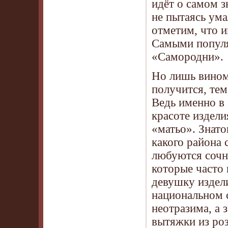
идёт о самом 
не пытаясь ума
отметим, что и
Самыми популя
«Самородни».
Но лишь вином
получится, те
Ведь именно в
красоте издел
«матьо». Знато
какого района
любуются сочн
которые часто
девушку издел
национальном 
неотразима, а 
вытяжки из ро