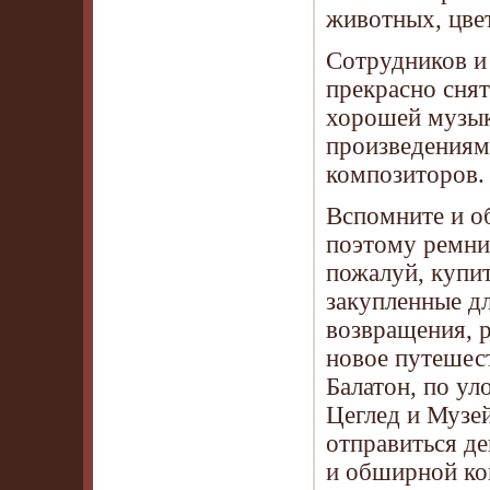
животных, цве
Сотрудников и
прекрасно сня
хорошей музык
произведениями
композиторов.
Вспомните и о
поэтому ремни
пожалуй, купит
закупленные дл
возвращения, р
новое путешест
Балатон, по ул
Цеглед и Музе
отправиться де
и обширной ко