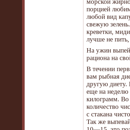
морской жирно
порцией любим
любой вид капу
свежую зелень
креветки, миди
лучше не пить,
На ужин выпейт
рациона на сво
В течении пер
вам рыбная дие
другую диету. 
еще на неделю 
килограмм. Во
количество чис
с стакана чист
Так же выпева
10—15, это поз