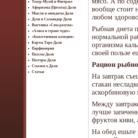
мясо. А по со
Театр-Музей в Фигерасе
вообще стоит 
Афоризмы (Цитаты) Дали
Мысли и анекдоты Дали
любом здорово
Духи и Сальвадор Дали
Выставка «Сны разума»
Рыбная диета п
«Алиса в стране чудес»
нормальной ра
«Божественная комедия»
Карты Таро Дали
организма каль
Парфюмерия
своей пользе 
Паззлы Дали
Постеры Дали
Рацион рыбно
Ссылки о Дали
Статьи
На завтрак съе
стакан несладк
аскорбиновую 
Между завтрак
лучше запечен
фруктов киви, 
На обед ешьте