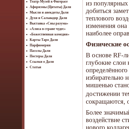
Театр-Музей в Фигерасе
из популярных
Афоризмы (Цитаты) Дали
добиться заме
Мысли и анекдоты Дали
теплового возд
Духи и Сальвадор Дали
Выставка «Сны разума»
изменения она 
«Алиса в стране чудес»
наиболее оправ
«Божественная комедия»
Карты Таро Дали
Физические о
Парфюмерия
Паззлы Дали
В основе RF-л
Постеры Дали
глубокие слои
Ссылки о Дали
Статьи
определённого
избирательно 
мишенью стано
достижении те
сокращаются, 
Более значимый
воздействие с
нового коллаге