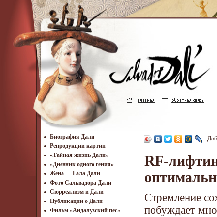
Биография Дали
Доб
Репродукции картин
«Тайная жизнь Дали»
RF-лифтинг
«Дневник одного гения»
оптимальн
Жена — Гала Дали
Фото Сальвадора Дали
Cюрреализм и Дали
Стремление сох
Публикации о Дали
побуждает мно
Фильм «Андалузский пес»