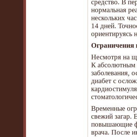
средство. В пе
нормальная реа
нескольких ча
14 дней. Точно
ориентируясь 
Ограничения 
Несмотря на щ
К абсолютным 
заболевания, 
диабет с осло
кардиостимуля
стоматологичес
Временные огр
свежий загар. 
повышающие фо
врача. После 