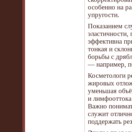
особенно на ра
упругости.
Показанием сл
эластичности,
эффективна при
тонкая и склон
борьбы с дрябл
— например, по
Косметологи р
жировых отлож
уменьшая объё
и лимфооттока 
Важно понимат
служит отлично
поддержать рез