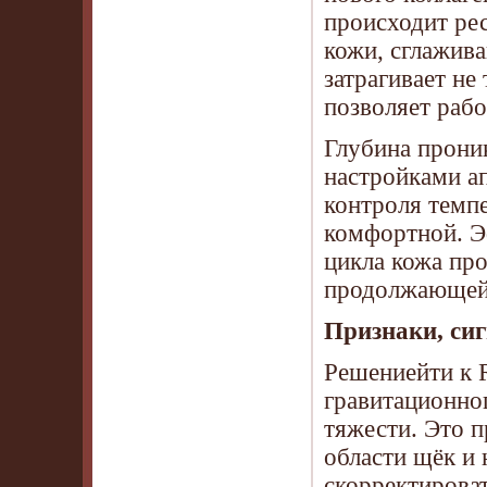
происходит рес
кожи, сглажив
затрагивает не
позволяет рабо
Глубина прони
настройками а
контроля темпе
комфортной. Э
цикла кожа пр
продолжающейс
Признаки, си
Решениейти к 
гравитационно
тяжести. Это п
области щёк и
скорректироват