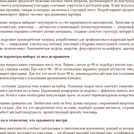
ный рынок предлагает несколько базовых типов матрасов, различающихся по констру
стаются популярными благодаря сочетанию упругости и доступной цены. В них использ
мые пружины, каждая из которых заключена в отдельный чехол. Второй вариант предпоч
инимизирует эффект «волны» при движениях партнёра.
нные матрасы набирают популярность за счёт вариативности наполнителей. Латексные 
ргенностью, кокосовые — жёсткостью и вентиляцией, пенополиуретановые — умеренной
ованные варианты сочетают разные материалы, создавая слоистую структуру, которая ба
 выделяют ортопедические матрасы, разработанные для профилактики и коррекции проб
сть — зонирование: участки под плечами, поясницей и бёдрами имеют разную степень у
ю позвоночника. Анатомические модели, напротив, фокусируются на комфорте, адаптир
е параметры выбора: от веса до привычек
оре матраса важно учитывать массу тела. Людям с весом до 60 кг подойдут мягкие или 
ься слишком сильно. При массе 60—90 кг оптимальны варианты средней жёсткости: они 
ащают проседание. Для тех, кто весит более 90 кг, рекомендуются жёсткие или усиленны
пенополиуретан) и усиленными пружинными блоками.
и состояние здоровья тоже влияют на выбор. Пожилым людям часто советуют умеренн
шнего давления на суставы. Беременным комфортнее на моделях с эффектом памяти, кот
ких болей в спине необходима консультация врача: он может порекомендовать конкретны
 важны привычки сна. Любителям спать на боку нужны матрасы с выраженной амортизаци
 сосудов. Для тех, кто предпочитает позу на спине, подойдёт средняя жёсткость, сохра
ребует жёсткой поверхности, препятствующей прогибу поясницы.
лы и технологии: что скрывается внутри
ные наполнители сочетают натуральные и синтетические компоненты, каждый из которых
ный латекс получают из сока гевеи — он обладает высокой эластичностью, устойчивос