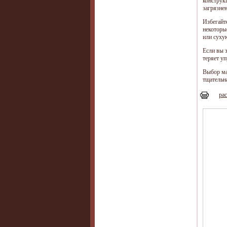
конструк
загрязнен
Избегайт
некоторы
или суху
Если вы 
теряет у
Выбор ма
тщательн
рас