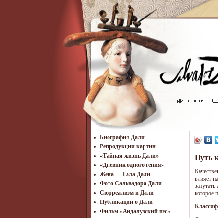
Биография Дали
Репродукции картин
«Тайная жизнь Дали»
Путь к
«Дневник одного гения»
Качестве
Жена — Гала Дали
влияет н
Фото Сальвадора Дали
запутать 
Cюрреализм и Дали
которое 
Публикации о Дали
Классиф
Фильм «Андалузский пес»