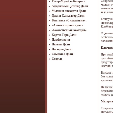
Современ
Театр-Музей в Фигерасе
модели о
Афоризмы (Цитаты) Дали
независи
Мысли и анекдоты Дали
тела и м
Духи и Сальвадор Дали
Беспружи
Выставка «Сны разума»
гипоалле
«Алиса в стране чудес»
Комбинир
«Божественная комедия»
Отдельно
Карты Таро Дали
особенно
Парфюмерия
положени
Паззлы Дали
Ключевы
Постеры Дали
Ссылки о Дали
При подб
прогибат
Статьи
предотвр
жёсткий 
Возраст 
без изли
хроничес
Не менее
пережатия
животе т
Материа
Современ
Натураль