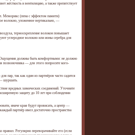
яет жёсткость и вентиляцию, а также препятствует
л. Меморикс (пена с эффектом памяти)
ное волокно, уложенное вертикально, —
воздуха, термоскрепление волокон повышает
зуют углеродное волокно или ионы серебра для
. Ощущения должны быть комфортными: не должно
ия позвоночника — для этого попросите кого-
для пар, так как один из партнёров часто садится
 — шуршать.
ствие вредных химических соединений. Уточните
расширенную защиту до 10 лет при соблюдении
овати, иначе края будут провисать, а центр —
 каждый партнёр имел достаточно пространства
 правил. Регулярно переворачивайте его (если