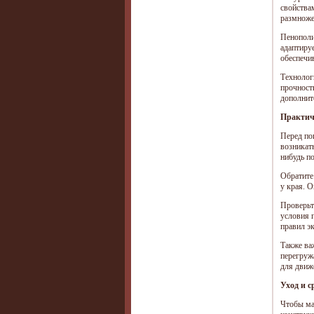
свойствам
размноже
Пенополи
адаптиру
обеспечи
Технолог
прочност
дополнит
Практич
Перед по
возникат
нибудь по
Обратите 
у края. 
Проверьт
условия 
правил э
Также ва
перегруж
для движ
Уход и с
Чтобы ма