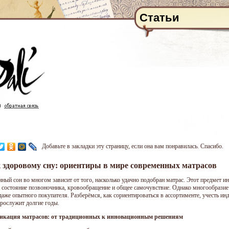
Статьи
Добавьте в закладки эту страницу, если она вам понравилась. Спасибо.
 здоровому сну: ориентиры в мире современных матрасов
нный сон во многом зависит от того, насколько удачно подобран матрас. Этот предмет и
а состояние позвоночника, кровообращение и общее самочувствие. Однако многообразие
даже опытного покупателя. Разберёмся, как сориентироваться в ассортименте, учесть ин
прослужит долгие годы.
икация матрасов: от традиционных к инновационным решениям