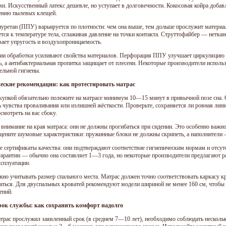
и. Искусственный латекс дешевле, но уступает в долговечности. Кокосовая койра добавл
нию пылевых клещей.
уретан (ППУ) варьируется по плотности: чем она выше, тем дольше прослужит материа
ется к температуре тела, сглаживая давление на точки контакта. Струттофайбер — нетка
вает упругость и воздухопроницаемость.
ии обработки усиливают свойства материалов. Перфорация ППУ улучшает циркуляцию 
ь, а антибактериальная пропитка защищает от плесени. Некоторые производители исполь
ельной гигиены.
еские рекомендации: как протестировать матрас
купкой обязательно полежите на матрасе минимум 10—15 минут в привычной позе сна
ь чувства проваливания или излишней жёсткости. Проверьте, сохраняется ли ровная лин
смотреть на вас сбоку.
внимание на края матраса: они не должны прогибаться при сидении. Это особенно важно 
Оцените шумовые характеристики: пружинные блоки не должны скрипеть, а наполнители
е сертификаты качества: они подтверждают соответствие гигиеническим нормам и отсут
гарантии — обычно она составляет 1—3 года, но некоторые производители предлагают 
ксплуатации.
жно учитывать размер спального места. Матрас должен точно соответствовать каркасу кр
аться. Для двуспальных кроватей рекомендуют модели шириной не менее 160 см, чтобы
ений.
рок службы: как сохранить комфорт надолго
трас прослужил заявленный срок (в среднем 7—10 лет), необходимо соблюдать несколько