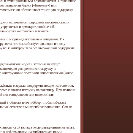
кции и функциональным возможностям. Пружинные
уют зависимые блоки («Боннель») или
тительнее: он обеспечивает точечную поддержку
модели отличаются природной эластичностью и
 упругостью и демократичной ценой.
лансирует жёсткость и мягкость.
лем с опорно-двигательным аппаратом. Их
пругости, что способствует физиологичному
уясь к контурам тела без выраженной поддержки.
средне-мягкие модели, которые не будут
равномерно распределяют нагрузку и
е конструкции с плотными наполнителями (кокос,
о-жёсткие матрасы, поддерживающие позвоночник
орые снижают нагрузку на поясницу. При наличии
й тип зонирования или наполнитель.
ей в области плеч и бёдер, чтобы избежать
няющая естественный изгиб позвоночника. Сон на
 вносит свой вклад в эксплуатационные качества.
тью к деформациям и антибактериальными