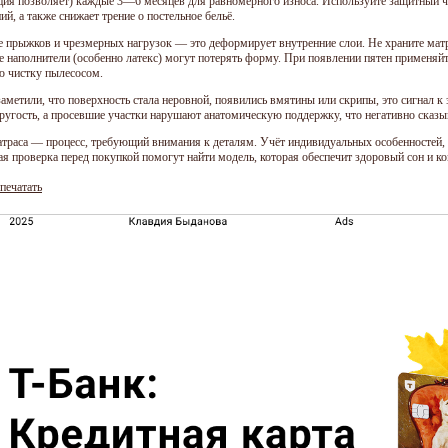
ция позволяет) каждые 3—6 месяцев для равномерного износа. Используйте защитный ч
ий, а также снижает трение о постельное бельё.
е прыжков и чрезмерных нагрузок — это деформирует внутренние слои. Не храните матр
е наполнители (особенно латекс) могут потерять форму. При появлении пятен применяйт
ю чистку пылесосом.
заметили, что поверхность стала неровной, появились вмятины или скрипы, это сигнал к
пругость, а просевшие участки нарушают анатомическую поддержку, что негативно сказыв
траса — процесс, требующий внимания к деталям. Учёт индивидуальных особенностей, и
ая проверка перед покупкой помогут найти модель, которая обеспечит здоровый сон и к
печатать