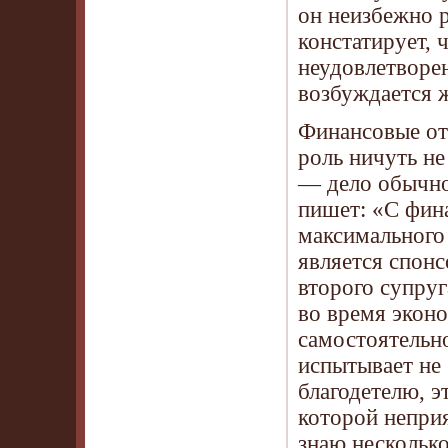
он неизбежно р
констатирует, 
неудовлетворе
возбуждается 
Финансовые от
роль ничуть не
— дело обычно
пишет: «С фина
максимального
является спон
второго супруг
во время экон
самостоятельно
испытывает не 
благодетелю, 
которой неприя
знаю несколько