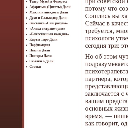
при советской 
Театр-Музей в Фигерасе
потому что со
Афоризмы (Цитаты) Дали
Мысли и анекдоты Дали
Сошлись вы хар
Духи и Сальвадор Дали
Сейчас в качес
Выставка «Сны разума»
«Алиса в стране чудес»
требуется, мно
«Божественная комедия»
психологи утве
Карты Таро Дали
сегодня три: эт
Парфюмерия
Паззлы Дали
Но об этом чу
Постеры Дали
Ссылки о Дали
подразумевает
Статьи
психотерапевт
партнера, кот
представляющие
заключается с 
вашим предста
основных жизн
время, — пишет
как говорит, о