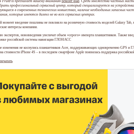
 FruitFix предлагает вашему вниманию
ремонт ipad
. Среди множества частных масте
брать профессиональный сервисный центр, который специализируется на устройства
ующиеся в современных технических новшествах, наличие необходимых запасных част
ания, которые имеются далеко не во всех сервисных центрах.
й момент введение пошлины не повлияло на розничную стоимость моделей Galaxy Tab, 
ские интересы компании.
ю экспертов, нововведения увеличат объем «серого» импорта планшетников. Также вве
ржке российской системы навигации ГЛОНАСС
е изменения не коснулись планшетников Acer, поддерживающих одновременно GPS и 
 на стоимости iPhone 4S – в последнем смартфоне Apple появилась поддержка российско
печатать