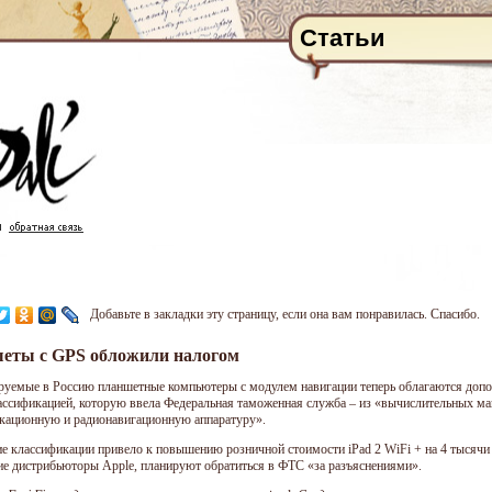
Статьи
Добавьте в закладки эту страницу, если она вам понравилась. Спасибо.
еты с GPS обложили налогом
уемые в Россию планшетные компьютеры с модулем навигации теперь облагаются допол
ассификацией, которую ввела Федеральная таможенная служба – из «вычислительных м
кационную и радионавигационную аппаратуру».
е классификации привело к повышению розничной стоимости iPad 2 WiFi + на 4 тысячи
ие дистрибьюторы Apple, планируют обратиться в ФТС «за разъяснениями».