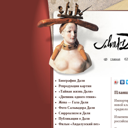
Биография Дали
Репродукции картин
«Тайная жизнь Дали»
Планш
«Дневник одного гения»
Импортир
Жена — Гала Дали
новой кл
Фото Сальвадора Дали
«радиоло
Cюрреализм и Дали
Изменени
Публикации о Дали
российск
Фильм «Андалузский пес»