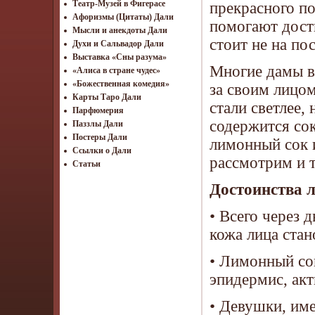
Театр-Музей в Фигерасе
прекрасного по
Афоризмы (Цитаты) Дали
помогают дост
Мысли и анекдоты Дали
стоит не на по
Духи и Сальвадор Дали
Выставка «Сны разума»
Многие дамы в
«Алиса в стране чудес»
«Божественная комедия»
за своим лицом
Карты Таро Дали
стали светлее,
Парфюмерия
содержится сок
Паззлы Дали
Постеры Дали
лимонный сок и
Ссылки о Дали
рассмотрим и т
Статьи
Достоинства л
• Всего через 
кожа лица стан
• Лимонный сок
эпидермис, акт
• Девушки, им