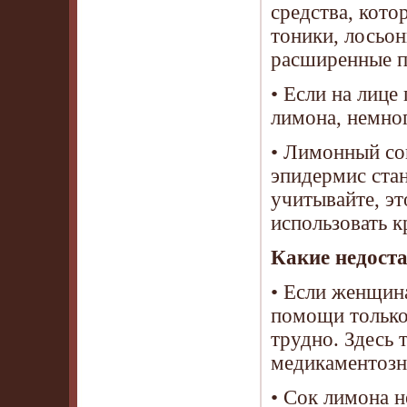
средства, кото
тоники, лосьон
расширенные п
• Если на лице
лимона, немног
• Лимонный сок
эпидермис ста
учитывайте, эт
использовать к
Какие недоста
• Если женщина
помощи только 
трудно. Здесь
медикаментозн
• Сок лимона н