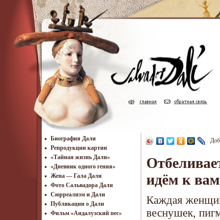
Биография Дали
Доб
Репродукции картин
«Тайная жизнь Дали»
Отбеливае
«Дневник одного гения»
идём к вам
Жена — Гала Дали
Фото Сальвадора Дали
Cюрреализм и Дали
Каждая женщин
Публикации о Дали
веснушек, пиг
Фильм «Андалузский пес»