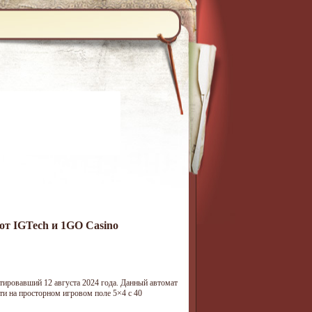
от IGTech и 1GO Сasino
тировавший 12 августа 2024 года. Данный автомат
и на просторном игровом поле 5×4 с 40