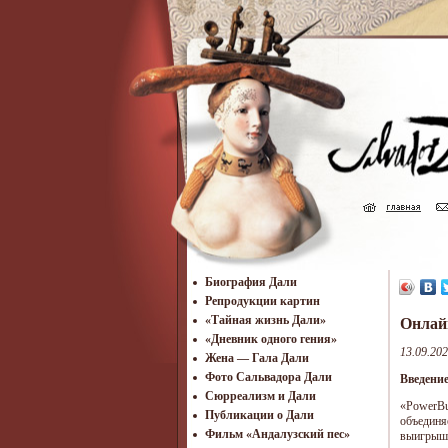
Биография Дали
Репродукции картин
«Тайная жизнь Дали»
Онлайн
«Дневник одного гения»
13.09.20
Жена — Гала Дали
Фото Сальвадора Дали
Введени
Cюрреализм и Дали
«PowerBu
Публикации о Дали
объединяе
Фильм «Андалузский пес»
выигрыш