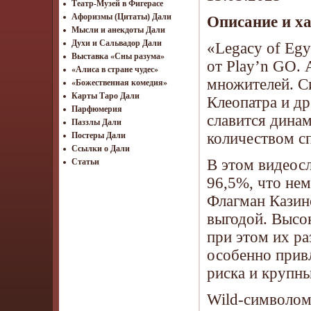
Театр-Музей в Фигерасе
Афоризмы (Цитаты) Дали
Описание и х
Мысли и анекдоты Дали
Духи и Сальвадор Дали
«Legacy of Egy
Выставка «Сны разума»
от Play’n GO. 
«Алиса в стране чудес»
множителей. С
«Божественная комедия»
Карты Таро Дали
Клеопатра и др
Парфюмерия
славится дина
Паззлы Дали
количеством с
Постеры Дали
Ссылки о Дали
В этом видеосл
Статьи
96,5%, что не
Флагман Казин
выгодой. Высо
при этом их ра
особенно привл
риска и крупн
Wild-символом 