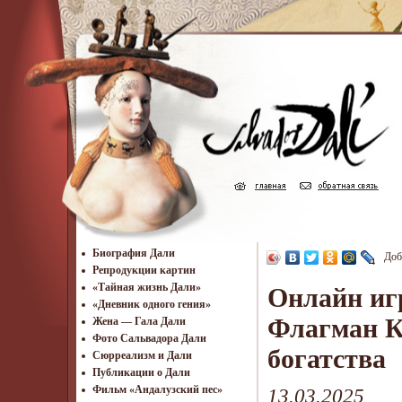
Биография Дали
Доб
Репродукции картин
«Тайная жизнь Дали»
Онлайн игр
«Дневник одного гения»
Флагман Ка
Жена — Гала Дали
Фото Сальвадора Дали
богатства
Cюрреализм и Дали
Публикации о Дали
Фильм «Андалузский пес»
13.03.2025