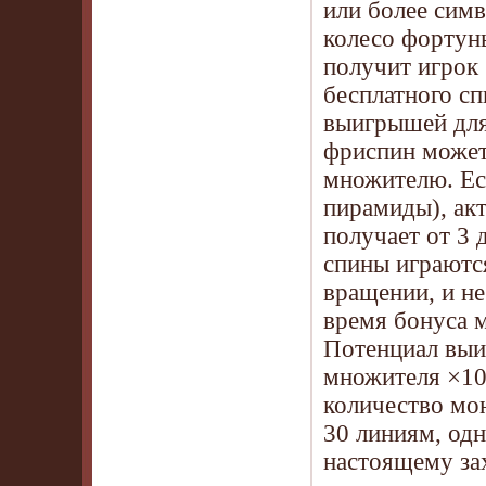
или более симв
колесо фортуны
получит игрок 
бесплатного с
выигрышей для
фриспин может
множителю. Есл
пирамиды), акт
получает от 3 
спины играютс
вращении, и н
время бонуса 
Потенциал выи
множителя ×10
количество мо
30 линиям, одн
настоящему з