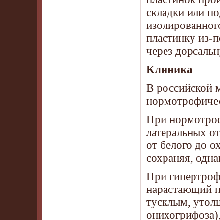
складки или по
изолированного
пластинку из-п
через дорсаль
Клиника
В российской 
нормотрофичес
При нормотроф
латеральных от
от белого до о
сохраняя, одна
При гипертроф
нарастающий по
тусклым, утол
онихогрифоза),