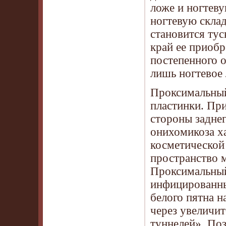
ложе и ногтеву
ногтевую склад
становится ту
край ее приобр
постепенного о
лишь ногтевое
Проксимальный
пластинки. При
стороны задне
онихомикоза ха
косметической
пространство 
Проксимальный
инфицированны
белого пятна н
через увеличит
туннелей». Поз