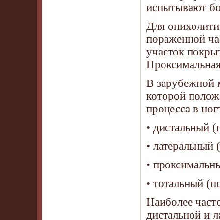
испытывают бо
Для онихолитич
пораженной час
участок покры
Проксимальная 
В зарубежной 
которой полож
процесса в но
• дистальный (
• латеральный 
• проксимальны
• тотальный (п
Наиболее част
дистальной и л