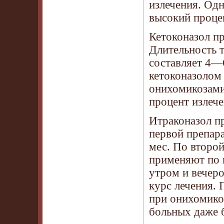
излечения. Одн
высокий проце
Кетоконазол пр
Длительность 
составляет 4—
кетоконазолом
онихомикозами
процент излече
Итраконазол п
первой препара
мес. По второй
применяют по п
утром и вечеро
курс лечения. 
при онихомико
больных даже б