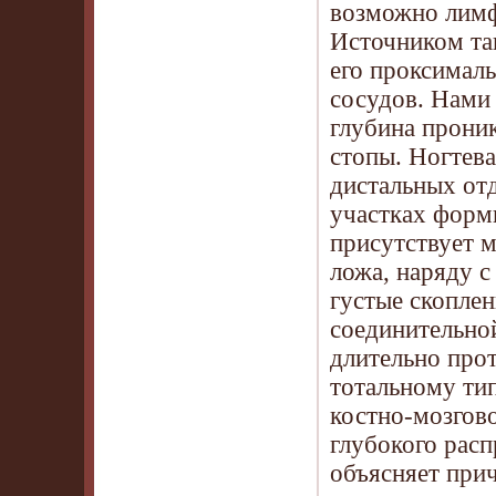
возможно лимф
Источником та
его проксималь
сосудов. Нами
глубина проник
стопы. Ногтева
дистальных отд
участках форм
присутствует м
ложа, наряду 
густые скоплен
соединительно
длительно про
тотальному ти
костно-мозгово
глубокого рас
объясняет при