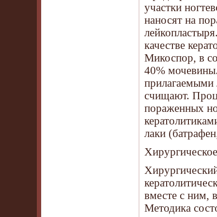
участки ногте
наносят на по
лейкопластыря
качестве керат
Микоспор, в с
40% мочевины.
прилагаемыми 
счищают. Проц
пораженных но
кератолитикам
лаки (батрафен
Хирургическое
Хирургический
кератолитическ
вместе с ним, 
Методика сост