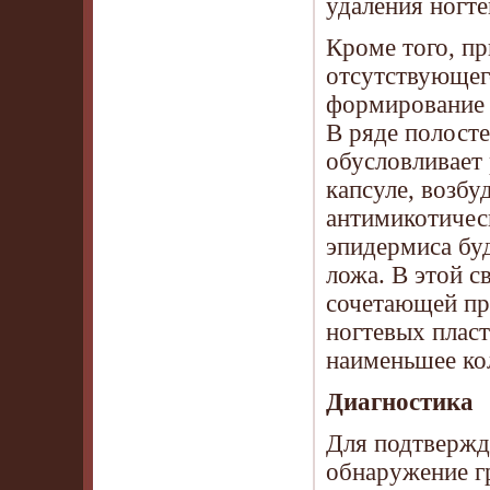
удаления ногт
Кроме того, п
отсутствующего
формирование 
В ряде полосте
обусловливает 
капсуле, возбу
антимикотическ
эпидермиса буд
ложа. В этой с
сочетающей пр
ногтевых пласт
наименьшее ко
Диагностика
Для подтвержд
обнаружение г