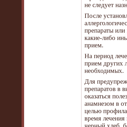
не следует наз
После установ
аллергологичес
препараты или
какие-либо ин
прием.
На период леч
прием других 
необходимых.
Для предупреж
препаратов в 
оказаться поле
анамнезом в о
целью профила
время лечения
черный хлеб, б