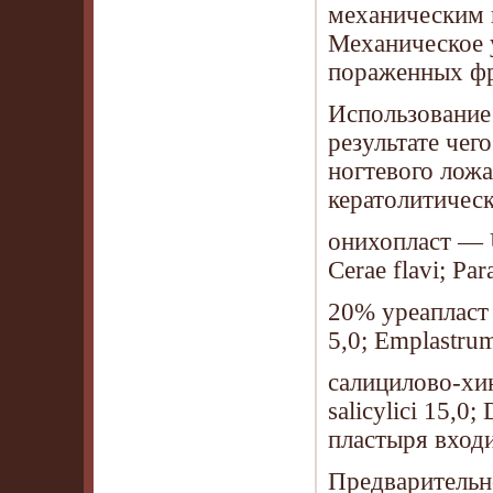
механическим 
Механическое 
пораженных фр
Использование 
результате чег
ногтевого ложа
кератолитичес
онихопласт — Ur
Cerae flavi; Par
20% уреапласт —
5,0; Emplastru
cалицилово-хин
salicylici 15,0;
пластыря вход
Предварительн