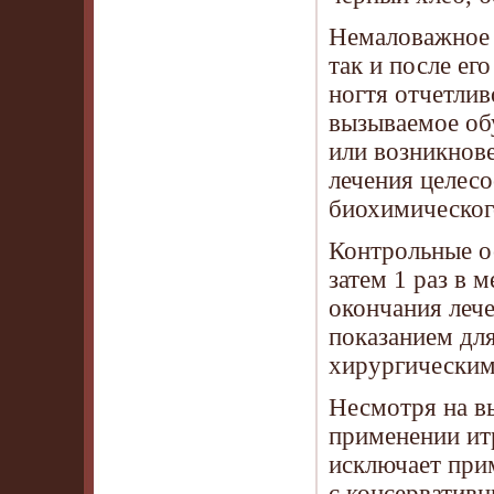
Немаловажное 
так и после ег
ногтя отчетли
вызываемое об
или возникнов
лечения целесо
биохимическог
Контрольные ос
затем 1 раз в 
окончания леч
показанием дл
хирургическим
Несмотря на в
применении ит
исключает при
с консерватив