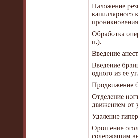
Наложение рез
капиллярного 
проникновения 
Обработка опе
п.).
Введение анес
Введение бран
одного из ее уг
Продвижение б
Отделение ногт
движением от у
Удаление гипер
Орошение огол
содержащим ан