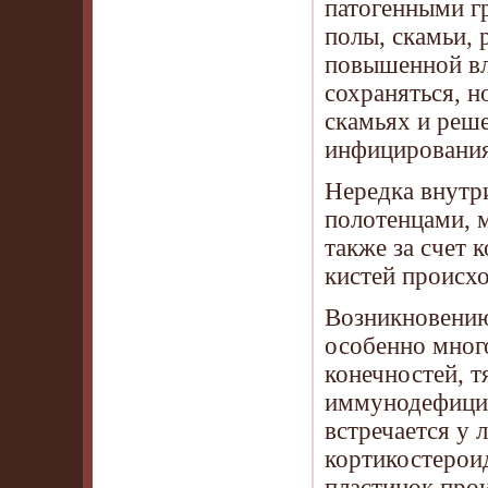
патогенными г
полы, скамьи, 
повышенной вл
сохраняться, 
скамьях и реше
инфицирования
Нередка внутр
полотенцами, м
также за счет 
кистей происхо
Возникновению
особенно мног
конечностей, 
иммунодефицит
встречается у
кортикостерои
пластинок про