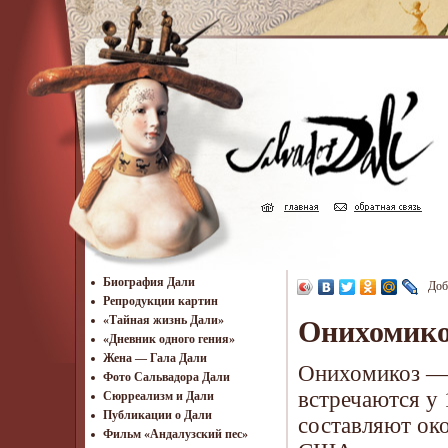
Биография Дали
Доб
Репродукции картин
«Тайная жизнь Дали»
Онихомик
«Дневник одного гения»
Жена — Гала Дали
Онихомикоз — 
Фото Сальвадора Дали
встречаются у
Cюрреализм и Дали
Публикации о Дали
составляют око
Фильм «Андалузский пес»