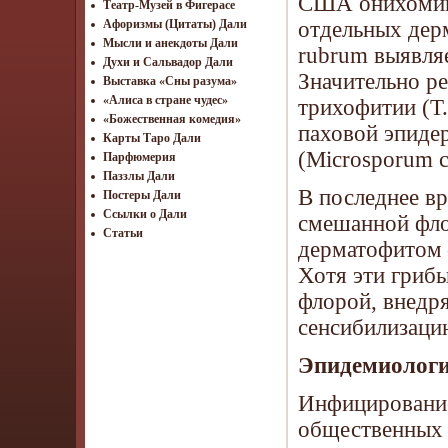
США онихомико
Театр-Музей в Фигерасе
отдельных дерм
Афоризмы (Цитаты) Дали
Мысли и анекдоты Дали
rubrum выявляе
Духи и Сальвадор Дали
Значительно р
Выставка «Сны разума»
«Алиса в стране чудес»
трихофитии (Т.
«Божественная комедия»
паховой эпиде
Карты Таро Дали
(Microsporum c
Парфюмерия
Паззлы Дали
В последнее в
Постеры Дали
Ссылки о Дали
смешанной фло
Статьи
дерматофитом 
Хотя эти гриб
флорой, внедр
сенсибилизаци
Эпидемиологи
Инфицирование
общественных б