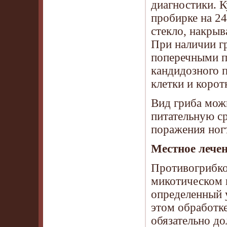
диагностики. 
пробирке на 24
стекло, накры
При наличии г
поперечными п
кандидозного 
клетки и корот
Вид гриба можн
питательную с
поражения ног
Местное лече
Противогрибко
микотическом 
определенный 
этом обработк
обязательно д