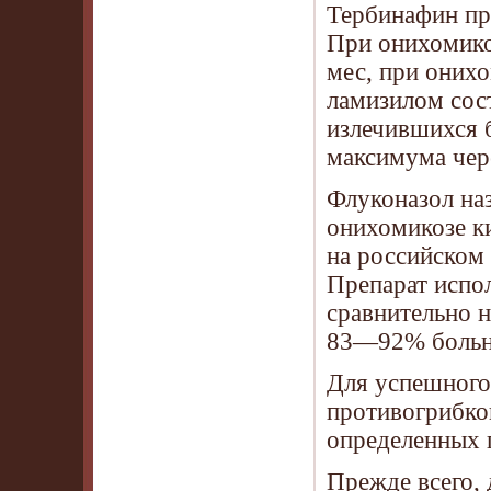
Тербинафин при
При онихомикоз
мес, при оних
ламизилом сос
излечившихся б
максимума чере
Флуконазол наз
онихомикозе к
на российском
Препарат испо
сравнительно н
83—92% больн
Для успешного
противогрибко
определенных 
Прежде всего,