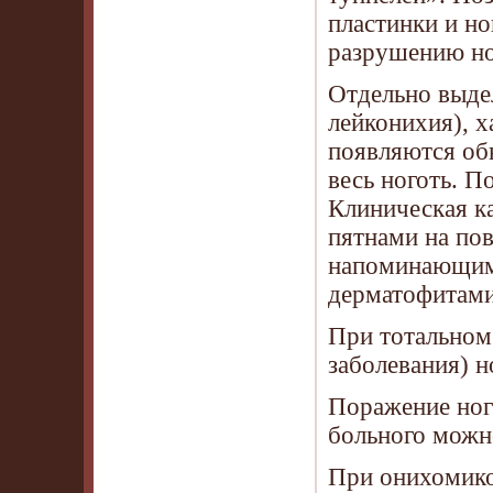
пластинки и но
разрушению но
Отдельно выде
лейконихия), 
появляются обы
весь ноготь. 
Клиническая к
пятнами на по
напоминающими
дерматофитами
При тотальном
заболевания) н
Поражение ногт
больного можн
При онихомико