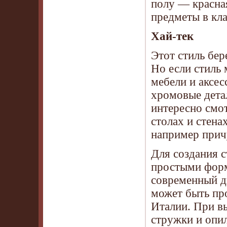
полу — красна
предметы в кл
Хай-тек
Этот стиль бер
Но если стиль
мебели и аксес
хромовые дета
интересно смот
столах и стена
например прич
Для создания с
простыми форм
современный ди
может быть про
Италии. При вы
стружки и опил