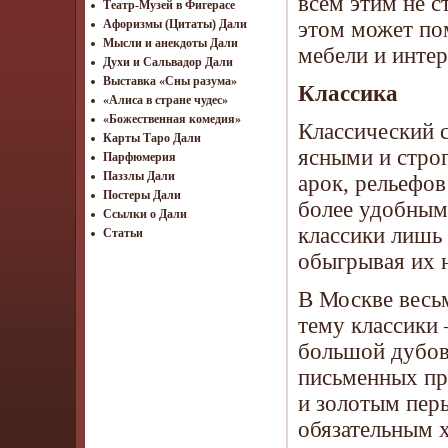
всем этим не с
Театр-Музей в Фигерасе
этом может по
Афоризмы (Цитаты) Дали
Мысли и анекдоты Дали
мебели и интер
Духи и Сальвадор Дали
Выставка «Сны разума»
Классика
«Алиса в стране чудес»
«Божественная комедия»
Классический с
Карты Таро Дали
ясными и стро
Парфюмерия
Паззлы Дали
арок, рельефов
Постеры Дали
более удобным 
Ссылки о Дали
классики лишь 
Статьи
обыгрывая их 
В Москве весь
тему классики 
большой дубов
письменных пр
и золотым пер
обязательным х